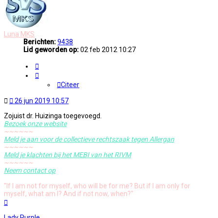
Luna MKS
Berichten:
9438
Lid geworden op:
02 feb 2012 10:27
Citeer
Citeer
Ongelezen
26 jun 2019 10:57
bericht
Zojuist dr. Huizinga toegevoegd.
Bezoek onze website
~~~~~~
Meld je aan voor de collectieve rechtszaak tegen Allergan
~~~~~~
Meld je klachten bij het MEBI van het RIVM
~~~~~~
Neem contact op
"If I am not for myself, who will be for me? But if I am only for
myself, what am I? And if not now, when?"
Omhoog
Lady Purple