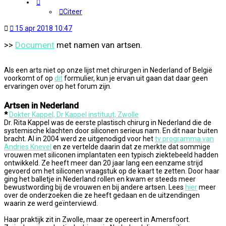
Citeer
Ongelezen
15 apr 2018 10:47
bericht
>>
Document
met namen van artsen.
Als een arts niet op onze lijst met chirurgen in Nederland of België
voorkomt of op
dit
formulier, kun je ervan uit gaan dat daar geen
ervaringen over op het forum zijn.
Artsen in Nederland
*
Dokter Kappel, Dr Kappel instituut, Zwolle
Dr. Rita Kappel was de eerste plastisch chirurg in Nederland die de
systemische klachten door siliconen serieus nam. En dit naar buiten
bracht. Al in 2004 werd ze uitgenodigd voor het
tv programma van
Andries Knevel
en ze vertelde daarin dat ze merkte dat sommige
vrouwen met siliconen implantaten een typisch ziektebeeld hadden
ontwikkeld. Ze heeft meer dan 20 jaar lang een eenzame strijd
gevoerd om het siliconen vraagstuk op de kaart te zetten. Door haar
ging het balletje in Nederland rollen en kwam er steeds meer
bewustwording bij de vrouwen en bij andere artsen. Lees
hier
meer
over de onderzoeken die ze heeft gedaan en de uitzendingen
waarin ze werd geïnterviewd.
Haar praktijk zit in Zwolle, maar ze opereert in Amersfoort.