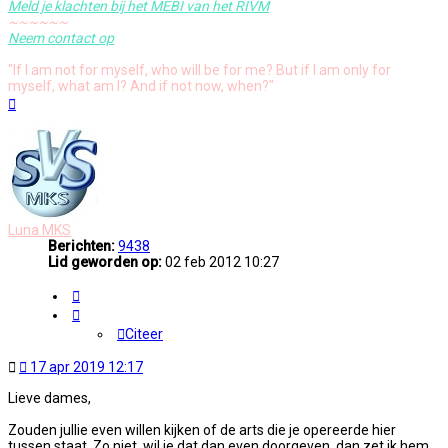
Meld je klachten bij het MEBI van het RIVM
~~~~~~
Neem contact op
"If I am not for myself, who will be for me? But if I am only for
myself, what am I? And if not now, when?"
Omhoog
Luna MKS
Berichten:
9438
Lid geworden op:
02 feb 2012 10:27
Citeer
Citeer
Ongelezen
17 apr 2019 12:17
bericht
Lieve dames,
Zouden jullie even willen kijken of de arts die je opereerde hier
tussen staat. Zo niet, wil je dat dan even doorgeven, dan zet ik hem