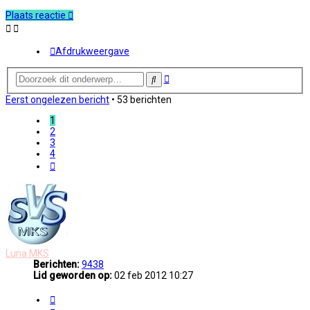
Plaats reactie
Afdrukweergave
Uitgebreid
Zoek
zoeken
Eerst ongelezen bericht
• 53 berichten
1
2
3
4
Volgende
Luna MKS
Berichten:
9438
Lid geworden op:
02 feb 2012 10:27
Citeer