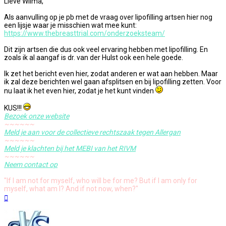
Lieve Wilma,
Als aanvulling op je pb met de vraag over lipofilling artsen hier nog
een lijsje waar je misschien wat mee kunt:
https://www.thebreasttrial.com/onderzoeksteam/
Dit zijn artsen die dus ook veel ervaring hebben met lipofilling. En
zoals ik al aangaf is dr. van der Hulst ook een hele goede.
Ik zet het bericht even hier, zodat anderen er wat aan hebben. Maar
ik zal deze berichten wel gaan afsplitsen en bij lipofilling zetten. Voor
nu laat ik het even hier, zodat je het kunt vinden
KUS!!!
Bezoek onze website
~~~~~~
Meld je aan voor de collectieve rechtszaak tegen Allergan
~~~~~~
Meld je klachten bij het MEBI van het RIVM
~~~~~~
Neem contact op
"If I am not for myself, who will be for me? But if I am only for
myself, what am I? And if not now, when?"
Omhoog