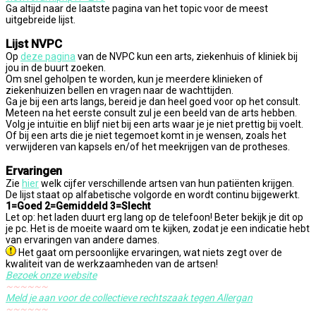
Ga altijd naar de laatste pagina van het topic voor de meest
uitgebreide lijst.
Lijst NVPC
Op
deze pagina
van de NVPC kun een arts, ziekenhuis of kliniek bij
jou in de buurt zoeken.
Om snel geholpen te worden, kun je meerdere klinieken of
ziekenhuizen bellen en vragen naar de wachttijden.
Ga je bij een arts langs, bereid je dan heel goed voor op het consult.
Meteen na het eerste consult zul je een beeld van de arts hebben.
Volg je intuïtie en blijf niet bij een arts waar je je niet prettig bij voelt.
Of bij een arts die je niet tegemoet komt in je wensen, zoals het
verwijderen van kapsels en/of het meekrijgen van de protheses.
Ervaringen
Zie
hier
welk cijfer verschillende artsen van hun patiënten krijgen.
De lijst staat op alfabetische volgorde en wordt continu bijgewerkt.
1=Goed 2=Gemiddeld 3=Slecht
Let op: het laden duurt erg lang op de telefoon! Beter bekijk je dit op
je pc. Het is de moeite waard om te kijken, zodat je een indicatie hebt
van ervaringen van andere dames.
Het gaat om persoonlijke ervaringen, wat niets zegt over de
kwaliteit van de werkzaamheden van de artsen!
Bezoek onze website
~~~~~~
Meld je aan voor de collectieve rechtszaak tegen Allergan
~~~~~~