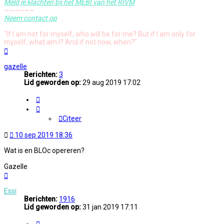
Meld je klachten bij het MEBI van het RIVM
~~~~~~
Neem contact op
"If I am not for myself, who will be for me? But if I am only for
myself, what am I? And if not now, when?"
Omhoog
gazelle
Berichten:
3
Lid geworden op:
29 aug 2019 17:02
Citeer
Citeer
Ongelezen
10 sep 2019 18:36
bericht
Wat is en BLOc opereren?
Gazelle
Omhoog
Essi
Berichten:
1916
Lid geworden op:
31 jan 2019 17:11
Citeer