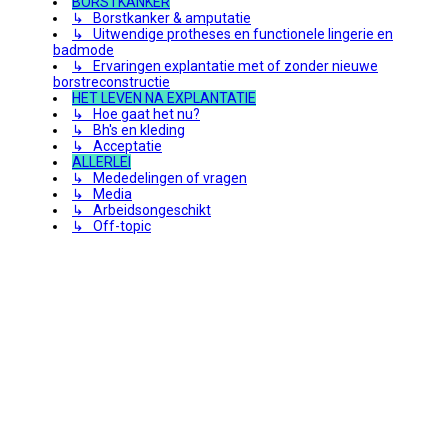
BORSTKANKER
↳ Borstkanker & amputatie
↳ Uitwendige protheses en functionele lingerie en
badmode
↳ Ervaringen explantatie met of zonder nieuwe
borstreconstructie
HET LEVEN NA EXPLANTATIE
↳ Hoe gaat het nu?
↳ Bh's en kleding
↳ Acceptatie
ALLERLEI
↳ Mededelingen of vragen
↳ Media
↳ Arbeidsongeschikt
↳ Off-topic