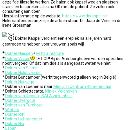
dezelfde filosofie werken. Ze halen ook kapsel weg en plaatsen
drains en bespreken alles na OK met de patiënt. Ze zullen ook
consulten gaan doen.
Hierbij informatie op de website:
https://www.drkappel.nl/
Helemaal onderaan zie je de artsen staan. Dr. Jaap de Vries en dr.
Irene Grossman
Dokter Kappel verdient een ereplek na alle jaren hard
gestreden te hebben voor vrouwen zoals wij!
*
Dokter Niessen
/
Mittsu Institute
*
Dokter Visser
LET OP! Bij de Arenborghoeve worden operaties
nooit vergoed! Of dat inmiddels is aangepast weten we niet.
*
Dokter van Selms
*
Dokter Hulst van der
* Dokter Buncamper (werkt tegenwoordig alleen nog in België)
*
Dokter Huizinga
* Dokter van Loenen is naar
Medisch Centrum Bloemendaal
* Dokter Schiettecatte,
Kliniek Veldhoven
*
Dokter van Rijssen, ISALA ziekenhuis
*
Dokter Overgoor
*
Dokter van Turnhout
*
Winters
*
Dokter Ritt
*
Dokter Lichtenegger
*
Dokter Nio
*
Laban