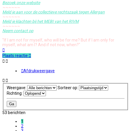
Bezoek onze website
~~~~~~
Meld je aan voor de collectieve rechtszaak tegen Allergan
~~~~~~
Meld je klachten bij het MEBI van het RIVM
~~~~~~
Neem contact op
"If I am not for myself, who will be for me? But if I am only for
myself, what am I? And if not now, when?"
Omhoog
Plaats reactie
Afdrukweergave
Weergave:
Sorteer op:
Richting:
53 berichten
1
2
3