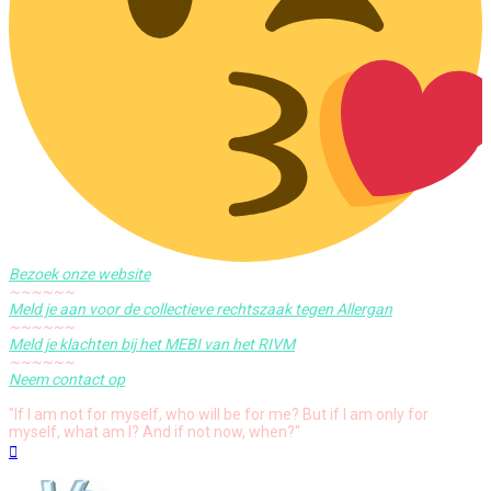
Bezoek onze website
~~~~~~
Meld je aan voor de collectieve rechtszaak tegen Allergan
~~~~~~
Meld je klachten bij het MEBI van het RIVM
~~~~~~
Neem contact op
"If I am not for myself, who will be for me? But if I am only for
myself, what am I? And if not now, when?"
Omhoog