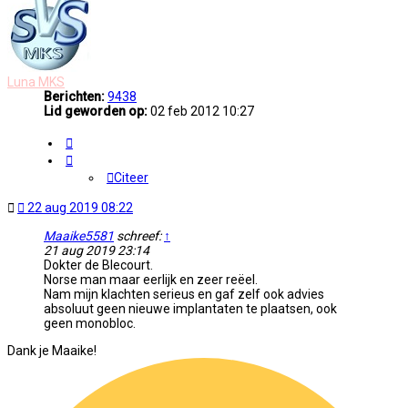
Luna MKS
Berichten:
9438
Lid geworden op:
02 feb 2012 10:27
Citeer
Citeer
Ongelezen
22 aug 2019 08:22
bericht
Maaike5581
schreef:
↑
21 aug 2019 23:14
Dokter de Blecourt.
Norse man maar eerlijk en zeer reëel.
Nam mijn klachten serieus en gaf zelf ook advies
absoluut geen nieuwe implantaten te plaatsen, ook
geen monobloc.
Dank je Maaike!