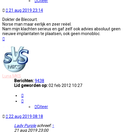
Citeer
Ongelezen
21 aug 2019 23:14
bericht
Dokter de Blecourt.
Norse man maar eerlijk en zeer reëel.
Nam mijn klachten serieus en gaf zelf ook advies absoluut geen
nieuwe implantaten te plaatsen, ook geen monobloc.
Omhoog
Luna MKS
Berichten:
9438
Lid geworden op:
02 feb 2012 10:27
Citeer
Citeer
Ongelezen
22 aug 2019 08:18
bericht
Lady Purple
schreef:
↑
21 aug 2019 23:00