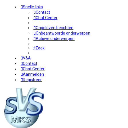
Snelle links
Contact
Chat Center
Ongelezen berichten
Onbeantwoorde onderwerpen
Actieve onderwerpen
Zoek
V&A
Contact
Chat Center
Aanmelden
Registreer