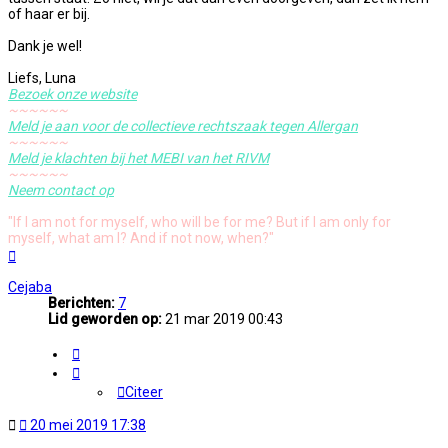
of haar er bij.
Dank je wel!
Liefs, Luna
Bezoek onze website
~~~~~~
Meld je aan voor de collectieve rechtszaak tegen Allergan
~~~~~~
Meld je klachten bij het MEBI van het RIVM
~~~~~~
Neem contact op
"If I am not for myself, who will be for me? But if I am only for
myself, what am I? And if not now, when?"
Omhoog
Cejaba
Berichten:
7
Lid geworden op:
21 mar 2019 00:43
Citeer
Citeer
Ongelezen
20 mei 2019 17:38
bericht