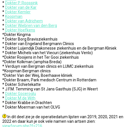
*
Dokter P. Roossink
*
Dokter van de Kar
*
Dokter Kemler
*
Koopman
*
Dokter van Adrichem
*
Dokter Wiebren van den Berg
*
Dokter Hoefkens
*Dokter Kingma
* Dokter Borg Bravisziekenhuis
* Dokter van Engeland Bergmann Clinics
* Dokter Luijendijk Diakonesse ziekenhuis en de Bergman Kliniek
* Dokter Michels van het Viecuri (ziekenhuis Venlo)
*Dokter Rooijens in het Ter Gooi ziekenhuis
*Dokter Kolkman (amphia Breda)
* Verduyn van Bergman clinics en LUMC ziekenhuis
*Koopman Bergman clinics
*Dokter Van der Weij, Boerhaave kliniek
*Dokter Braam, Park medisch Centrum in Rotterdam
* Dokter Schietekatte
* J.F.M. Temming van St Jans Gasthuis (SJG) in Weert
*
Dokter Goceroglu
*
Dokter M de With
* Dokter Krabbe in Drachten
* Dokter Moerman van het OLVG
In dit deel zie je de operatiedatum lijsten van 2019, 2020, 2021 en
2022 en daar kun je ook vele namen van artsen zien:
viewforum.php?f=216