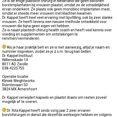
Ze is de enige plastisch chirurg in Nederland die geen siliconen
borstimplantaten bij vrouwen plaatst, omdat ze de schadelijkheid
ervan onderkent. Ze plaats ook geen monobloc implantaten meer,
omdat er steeds meer vrouwen met klachten kwamen.
Dr. Kappel heeft heel veel ervaring met lipofilling, ook bij zeer slanke
vrouwen. Ze heeft tevens een nieuwe methode ontwikkeld voor
vrouwen die bijna geen eigen vet hebben.
Ze is naast plastisch chirurg health coach en heeft veel kennis over
voeding en supplementen om ontstekingen te
remmen/verminderen.
Als je haar praktijk belt en ze is niet aanwezig, altijd je naam en
nummer inspreken, zodat ze je z.s.m. terug kan bellen.
Dr. Kappel Instituut
Willemskade 14
8011 AD Zwolle
038-4225755
Operatie locatie:
Kliniek Weightworks
Ruimtevaart 50
3824 MX Amersfoort
Dr. Kappel verwijdert kapsels en plaatst drains om resten zoveel
mogelijk af te voeren.
Dr. Rita Kappel heeft sinds vorig jaar 2 zeer ervaren
borstchirurgen in dienst die dezelfde werkwijze hebben en volgens