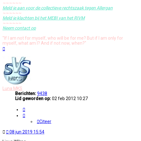
~~~~~~
Meld je aan voor de collectieve rechtszaak tegen Allergan
~~~~~~
Meld je klachten bij het MEBI van het RIVM
~~~~~~
Neem contact op
"If I am not for myself, who will be for me? But if I am only for
myself, what am I? And if not now, when?"
Omhoog
Luna MKS
Berichten:
9438
Lid geworden op:
02 feb 2012 10:27
Citeer
Citeer
Ongelezen
08 jun 2019 15:54
bericht