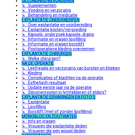
GEZONDHEID BEVORDEREN
↳ Supplementen
↳ Voeding en verzorging
↳ Behandeling en medicatie
EXPLANTATIE ONDERWERPEN
↳ Over explantatie en voorbereiding
↳ Explantatie kosten/vergoeding
↳ Kapsels, onderzoek kapsels, drains
↳ Informatie en vragen lipofilling
↳ Informatie en vragen borstlift
↳ Postoperatieve kleding overnemen
EXPLANTATIE CHIRURGEN
↳ Welke chirurgen?
NA DE OPERATIE
↳ Leefregels en verzorging van borsten en litteken
↳ Kleding
↳ Complicaties of klachten na de operatie
↳ Esthetisch resultaat
↳ Update eerste jaar na de operatie
↳ Siliconenresten in lymfeklieren of elders?
EXPLANTATIE ERVARINGEN EN FOTO'S
↳ Explantatie
↳ Lipofilling
↳ Borstlift (met of zonder lipofilling)
MONOBLOC EN ZOUTWATER
↳ Info en vragen
↳ Vrouwen die explantatie deden
↳ Vrouwen die een wissel deden