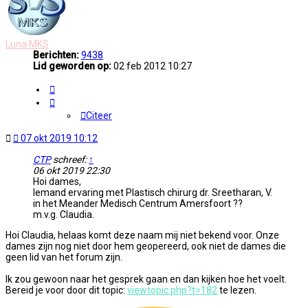
Luna MKS
Berichten:
9438
Lid geworden op:
02 feb 2012 10:27
Citeer
Citeer
Ongelezen
07 okt 2019 10:12
bericht
CTP
schreef:
↑
06 okt 2019 22:30
Hoi dames,
Iemand ervaring met Plastisch chirurg dr. Sreetharan, V.
in het Meander Medisch Centrum Amersfoort ??
m.v.g. Claudia.
Hoi Claudia, helaas komt deze naam mij niet bekend voor. Onze
dames zijn nog niet door hem geopereerd, ook niet de dames die
geen lid van het forum zijn.
Ik zou gewoon naar het gesprek gaan en dan kijken hoe het voelt.
Bereid je voor door dit topic:
viewtopic.php?t=182
te lezen.