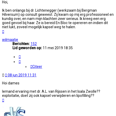
Hoi,
Ik ben onlangs bij dr. Lichtenegger (werkzaam bij Bergman
Hilversum) op consult geweest. Zij kwam op mij erg professioneel en
kundig over, en nam mijn klachten zeer serieus. Ik kreeg een erg
goed gevoel bij haar. Ze is bereid En Bloc te opereren en indien dit
niet lukt, zoveel mogelijk kapsel weg te halen.
Omhoog
wilmaatje
Berichten:
152
Lid geworden op:
11 mei 2019 18:35
Citeer
Citeer
Ongelezen
08 jun 2019 11:31
bericht
Hoi dames
Iemand ervaring met dr. A.L. van Rijssen in het Isala Zwolle??
exploitatie, doet zij ook kapsel verwijderen en lipofilling??
Omhoog