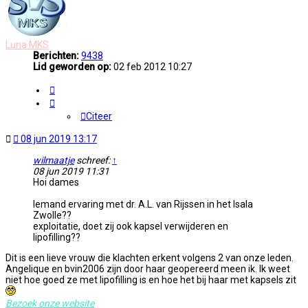
Luna MKS
Berichten:
9438
Lid geworden op:
02 feb 2012 10:27
Citeer
Citeer
Ongelezen
08 jun 2019 13:17
bericht
wilmaatje
schreef:
↑
08 jun 2019 11:31
Hoi dames
Iemand ervaring met dr. A.L. van Rijssen in het Isala
Zwolle??
exploitatie, doet zij ook kapsel verwijderen en
lipofilling??
Dit is een lieve vrouw die klachten erkent volgens 2 van onze leden.
Angelique en bvin2006 zijn door haar geopereerd meen ik. Ik weet
niet hoe goed ze met lipofilling is en hoe het bij haar met kapsels zit
Bezoek onze website