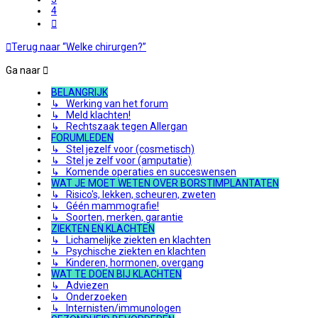
4
Volgende
Terug naar “Welke chirurgen?”
Ga naar
BELANGRIJK
↳ Werking van het forum
↳ Meld klachten!
↳ Rechtszaak tegen Allergan
FORUMLEDEN
↳ Stel jezelf voor (cosmetisch)
↳ Stel je zelf voor (amputatie)
↳ Komende operaties en succeswensen
WAT JE MOET WETEN OVER BORSTIMPLANTATEN
↳ Risico's, lekken, scheuren, zweten
↳ Géén mammografie!
↳ Soorten, merken, garantie
ZIEKTEN EN KLACHTEN
↳ Lichamelijke ziekten en klachten
↳ Psychische ziekten en klachten
↳ Kinderen, hormonen, overgang
WAT TE DOEN BIJ KLACHTEN
↳ Adviezen
↳ Onderzoeken
↳ Internisten/immunologen