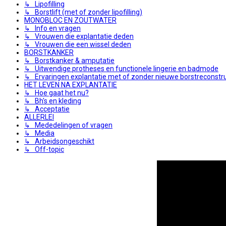
↳ Lipofilling
↳ Borstlift (met of zonder lipofilling)
MONOBLOC EN ZOUTWATER
↳ Info en vragen
↳ Vrouwen die explantatie deden
↳ Vrouwen die een wissel deden
BORSTKANKER
↳ Borstkanker & amputatie
↳ Uitwendige protheses en functionele lingerie en badmode
↳ Ervaringen explantatie met of zonder nieuwe borstreconstru
HET LEVEN NA EXPLANTATIE
↳ Hoe gaat het nu?
↳ Bh's en kleding
↳ Acceptatie
ALLERLEI
↳ Mededelingen of vragen
↳ Media
↳ Arbeidsongeschikt
↳ Off-topic