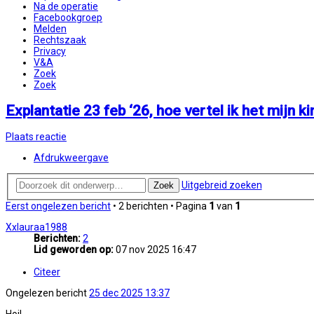
Na de operatie
Facebookgroep
Melden
Rechtszaak
Privacy
V&A
Zoek
Zoek
Explantatie 23 feb ‘26, hoe vertel ik het mijn k
Plaats reactie
Afdrukweergave
Uitgebreid zoeken
Zoek
Eerst ongelezen bericht
• 2 berichten • Pagina
1
van
1
Xxlauraa1988
Berichten:
2
Lid geworden op:
07 nov 2025 16:47
Citeer
Ongelezen bericht
25 dec 2025 13:37