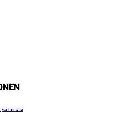
ONEN
n.
S
Explantatie