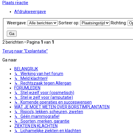
Plaats reactie
Afdrukweergave
Weergave:
Sorteer op:
Richting:
2 berichten • Pagina
1
van
1
Terug naar “Explantatie”
Ga naar
BELANGRIJK
↳ Werking van het forum
↳ Meld klachten!
↳ Rechtszaak tegen Allergan
FORUMLEDEN
↳ Stel jezelf voor (cosmetisch)
↳ Stel je zelf voor (amputatie)
↳ Komende operaties en succeswensen
WAT JE MOET WETEN OVER BORSTIMPLANTATEN
↳ Risico's, lekken, scheuren, zweten
↳ Géén mammografie!
↳ Soorten, merken, garantie
ZIEKTEN EN KLACHTEN
↳ Lichamelijke ziekten en klachten