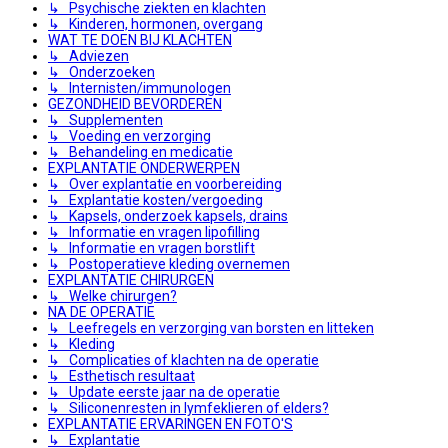
↳ Psychische ziekten en klachten
↳ Kinderen, hormonen, overgang
WAT TE DOEN BIJ KLACHTEN
↳ Adviezen
↳ Onderzoeken
↳ Internisten/immunologen
GEZONDHEID BEVORDEREN
↳ Supplementen
↳ Voeding en verzorging
↳ Behandeling en medicatie
EXPLANTATIE ONDERWERPEN
↳ Over explantatie en voorbereiding
↳ Explantatie kosten/vergoeding
↳ Kapsels, onderzoek kapsels, drains
↳ Informatie en vragen lipofilling
↳ Informatie en vragen borstlift
↳ Postoperatieve kleding overnemen
EXPLANTATIE CHIRURGEN
↳ Welke chirurgen?
NA DE OPERATIE
↳ Leefregels en verzorging van borsten en litteken
↳ Kleding
↳ Complicaties of klachten na de operatie
↳ Esthetisch resultaat
↳ Update eerste jaar na de operatie
↳ Siliconenresten in lymfeklieren of elders?
EXPLANTATIE ERVARINGEN EN FOTO'S
↳ Explantatie