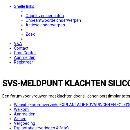
Snelle links
Ongelezen berichten
Onbeantwoorde onderwerpen
Actieve onderwerpen
Zoek
V&A
Contact
Chat Center
Aanmelden
Registreer
SVS-MELDPUNT KLACHTEN SILIC
Een forum voor vrouwen met klachten door siliconen borstimplantate
Website
Forumoverzicht
EXPLANTATIE ERVARINGEN EN FOTO'
Welkom
Aanmelden
Artsen
Vergoeding
Explantatie ervaringen & foto's