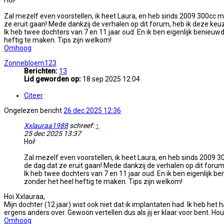
Hoi!
Zal mezelf even voorstellen, ik heet Laura, en heb sinds 2009 300cc me
ze eruit gaan! Mede dankzij de verhalen op dit forum, heb ik deze ke
Ik heb twee dochters van 7 en 11 jaar oud. En ik ben eigenlijk benieuwd 
heftig te maken. Tips zijn welkom!
Omhoog
Zonnebloem123
Berichten:
13
Lid geworden op:
18 sep 2025 12:04
Citeer
Ongelezen bericht
26 dec 2025 12:36
Xxlauraa1988
schreef:
↑
25 dec 2025 13:37
Hoi!
Zal mezelf even voorstellen, ik heet Laura, en heb sinds 2009 30
de dag dat ze eruit gaan! Mede dankzij de verhalen op dit foru
Ik heb twee dochters van 7 en 11 jaar oud. En ik ben eigenlijk ben
zonder het heel heftig te maken. Tips zijn welkom!
Hoi Xxlauraa,
Mijn dochter (12 jaar) wist ook niet dat ik implantaten had. Ik heb het
ergens anders over. Gewoon vertellen dus als jij er klaar voor bent. Houd
Omhoog