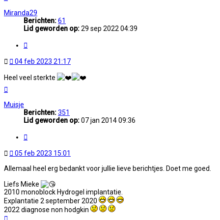
Miranda29
Berichten:
61
Lid geworden op:
29 sep 2022 04:39
Citeer
Ongelezen
04 feb 2023 21:17
bericht
Heel veel sterkte
Omhoog
Muisje
Berichten:
351
Lid geworden op:
07 jan 2014 09:36
Citeer
Ongelezen
05 feb 2023 15:01
bericht
Allemaal heel erg bedankt voor jullie lieve berichtjes. Doet me goed.
Liefs Mieke
2010 monoblock Hydrogel implantatie.
Explantatie 2 september 2020
2022 diagnose non hodgkin
Omhoog