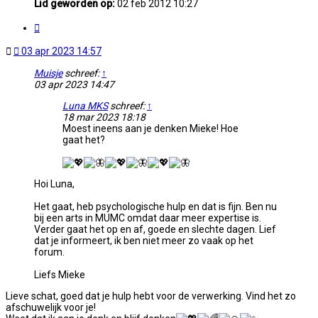
Lid geworden op:
02 feb 2012 10:27
Citeer
Ongelezen
03 apr 2023 14:57
bericht
Muisje
schreef:
↑
03 apr 2023 14:47
Luna MKS
schreef:
↑
18 mar 2023 18:18
Moest ineens aan je denken Mieke! Hoe
gaat het?
Hoi Luna,
Het gaat, heb psychologische hulp en dat is fijn. Ben nu
bij een arts in MUMC omdat daar meer expertise is.
Verder gaat het op en af, goede en slechte dagen. Lief
dat je informeert, ik ben niet meer zo vaak op het
forum.
Liefs Mieke
Lieve schat, goed dat je hulp hebt voor de verwerking. Vind het zo
afschuwelijk voor je!