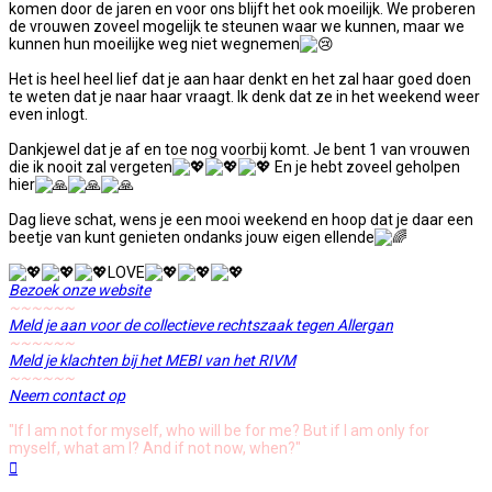
komen door de jaren en voor ons blijft het ook moeilijk. We proberen
de vrouwen zoveel mogelijk te steunen waar we kunnen, maar we
kunnen hun moeilijke weg niet wegnemen
Het is heel heel lief dat je aan haar denkt en het zal haar goed doen
te weten dat je naar haar vraagt. Ik denk dat ze in het weekend weer
even inlogt.
Dankjewel dat je af en toe nog voorbij komt. Je bent 1 van vrouwen
die ik nooit zal vergeten
En je hebt zoveel geholpen
hier
Dag lieve schat, wens je een mooi weekend en hoop dat je daar een
beetje van kunt genieten ondanks jouw eigen ellende
LOVE
Bezoek onze website
~~~~~~
Meld je aan voor de collectieve rechtszaak tegen Allergan
~~~~~~
Meld je klachten bij het MEBI van het RIVM
~~~~~~
Neem contact op
"If I am not for myself, who will be for me? But if I am only for
myself, what am I? And if not now, when?"
Omhoog