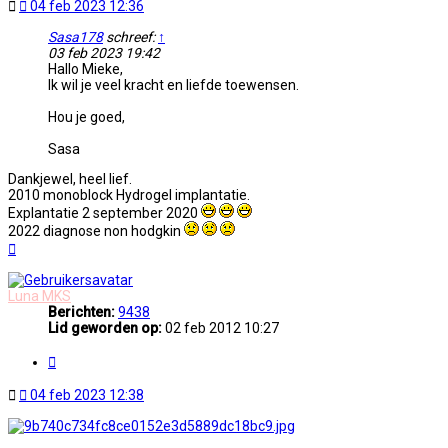
Ongelezen
04 feb 2023 12:36
bericht
Sasa178
schreef:
↑
03 feb 2023 19:42
Hallo Mieke,
Ik wil je veel kracht en liefde toewensen.
Hou je goed,
Sasa
Dankjewel, heel lief.
2010 monoblock Hydrogel implantatie.
Explantatie 2 september 2020
2022 diagnose non hodgkin
Omhoog
Luna MKS
Berichten:
9438
Lid geworden op:
02 feb 2012 10:27
Citeer
Ongelezen
04 feb 2023 12:38
bericht