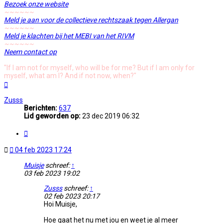
Bezoek onze website
~~~~~~
Meld je aan voor de collectieve rechtszaak tegen Allergan
~~~~~~
Meld je klachten bij het MEBI van het RIVM
~~~~~~
Neem contact op
"If I am not for myself, who will be for me? But if I am only for
myself, what am I? And if not now, when?"
Omhoog
Zusss
Berichten:
637
Lid geworden op:
23 dec 2019 06:32
Citeer
Ongelezen
04 feb 2023 17:24
bericht
Muisje
schreef:
↑
03 feb 2023 19:02
Zusss
schreef:
↑
02 feb 2023 20:17
Hoi Muisje,
Hoe gaat het nu met jou en weet je al meer