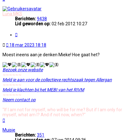
Luna MKS
Berichten:
9438
Lid geworden op:
02 feb 2012 10:27
Citeer
Ongelezen
18 mar 2023 18:18
bericht
Moest ineens aan je denken Mieke! Hoe gaat het?
Bezoek onze website
~~~~~~
Meld je aan voor de collectieve rechtszaak tegen Allergan
~~~~~~
Meld je klachten bij het MEBI van het RIVM
~~~~~~
Neem contact op
"If I am not for myself, who will be for me? But if I am only for
myself, what am I? And if not now, when?"
Omhoog
Muisje
Berichten:
351
Lid geworden op:
07 jan 2014 09:36