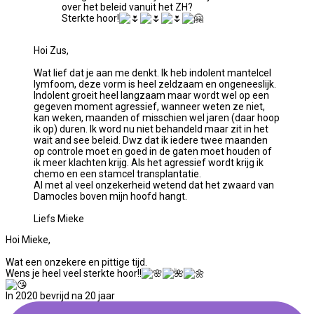
over het beleid vanuit het ZH?
Sterkte hoor!
Hoi Zus,
Wat lief dat je aan me denkt. Ik heb indolent mantelcel
lymfoom, deze vorm is heel zeldzaam en ongeneeslijk.
Indolent groeit heel langzaam maar wordt wel op een
gegeven moment agressief, wanneer weten ze niet,
kan weken, maanden of misschien wel jaren (daar hoop
ik op) duren. Ik word nu niet behandeld maar zit in het
wait and see beleid. Dwz dat ik iedere twee maanden
op controle moet en goed in de gaten moet houden of
ik meer klachten krijg. Als het agressief wordt krijg ik
chemo en een stamcel transplantatie.
Al met al veel onzekerheid wetend dat het zwaard van
Damocles boven mijn hoofd hangt.
Liefs Mieke
Hoi Mieke,
Wat een onzekere en pittige tijd.
Wens je heel veel sterkte hoor!!
In 2020 bevrijd na 20 jaar