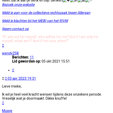
Weet dat ik aan je denk en blijf denken
Bezoek onze website
~~~~~~
Meld je aan voor de collectieve rechtszaak tegen Allergan
~~~~~~
Meld je klachten bij het MEBI van het RIVM
~~~~~~
Neem contact op
"If I am not for myself, who will be for me? But if I am only for
myself, what am I? And if not now, when?"
Omhoog
wendy258
Berichten:
11
Lid geworden op:
05 okt 2021 15:51
Citeer
Ongelezen
03 apr 2023 19:31
bericht
Lieve mieke,
Ik wil je heel veel kracht wensen tijdens deze onzekere periode.
Vreselijk wat je doormaakt. Dikke knuffel
Omhoog
Muisje