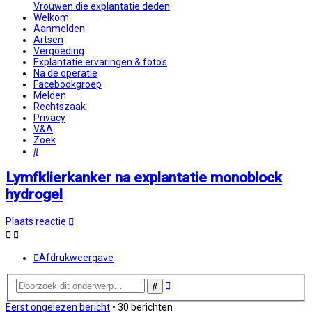
Vrouwen die explantatie deden
Welkom
Aanmelden
Artsen
Vergoeding
Explantatie ervaringen & foto's
Na de operatie
Facebookgroep
Melden
Rechtszaak
Privacy
V&A
Zoek
Zoek
Lymfklierkanker na explantatie monoblock
hydrogel
Plaats reactie
Afdrukweergave
Uitgebreid
Zoek
zoeken
Eerst ongelezen bericht
• 30 berichten