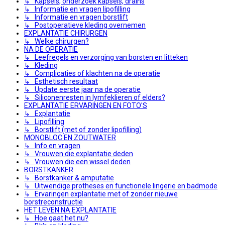
↳ Kapsels, onderzoek kapsels, drains
↳ Informatie en vragen lipofilling
↳ Informatie en vragen borstlift
↳ Postoperatieve kleding overnemen
EXPLANTATIE CHIRURGEN
↳ Welke chirurgen?
NA DE OPERATIE
↳ Leefregels en verzorging van borsten en litteken
↳ Kleding
↳ Complicaties of klachten na de operatie
↳ Esthetisch resultaat
↳ Update eerste jaar na de operatie
↳ Siliconenresten in lymfeklieren of elders?
EXPLANTATIE ERVARINGEN EN FOTO'S
↳ Explantatie
↳ Lipofilling
↳ Borstlift (met of zonder lipofilling)
MONOBLOC EN ZOUTWATER
↳ Info en vragen
↳ Vrouwen die explantatie deden
↳ Vrouwen die een wissel deden
BORSTKANKER
↳ Borstkanker & amputatie
↳ Uitwendige protheses en functionele lingerie en badmode
↳ Ervaringen explantatie met of zonder nieuwe
borstreconstructie
HET LEVEN NA EXPLANTATIE
↳ Hoe gaat het nu?