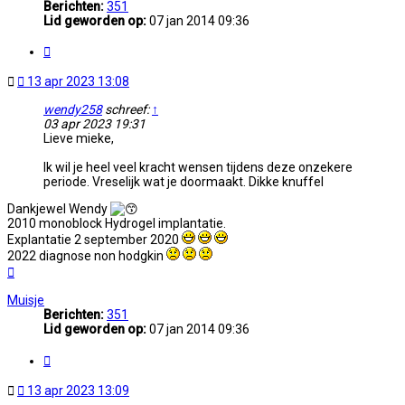
Berichten:
351
Lid geworden op:
07 jan 2014 09:36
Citeer
Ongelezen
13 apr 2023 13:08
bericht
wendy258
schreef:
↑
03 apr 2023 19:31
Lieve mieke,
Ik wil je heel veel kracht wensen tijdens deze onzekere
periode. Vreselijk wat je doormaakt. Dikke knuffel
Dankjewel Wendy
2010 monoblock Hydrogel implantatie.
Explantatie 2 september 2020
2022 diagnose non hodgkin
Omhoog
Muisje
Berichten:
351
Lid geworden op:
07 jan 2014 09:36
Citeer
Ongelezen
13 apr 2023 13:09
bericht