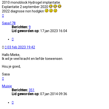
2010 monoblock Hydrogel implantatie.
Explantatie 2 september 2020
2022 diagnose non hodgkin
Omhoog
Sasa178
Berichten:
9
Lid geworden op:
17 jan 2023 16:04
Citeer
Ongelezen
03 feb 2023 19:42
bericht
Hallo Mieke,
Ik wil je veel kracht en liefde toewensen.
Hou je goed,
Sasa
Omhoog
Muisje
Berichten:
351
Lid geworden op:
07 jan 2014 09:36
Citeer