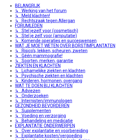
BELANGRIJK
↳ Werking van het forum
↳ Meld klachten!
↳ Rechtszaak tegen Allergan
FORUMLEDEN
↳ Stel jezelf voor (cosmetisch)
↳ Stel je zelf voor (amputatie)
↳ Komende operaties en succeswensen
WAT JE MOET WETEN OVER BORSTIMPLANTATEN
↳ Risico's, lekken, scheuren, zweten
↳ Géén mammografie!
↳ Soorten, merken, garantie
ZIEKTEN EN KLACHTEN
↳ Lichamelijke ziekten en klachten
↳ Psychische ziekten en klachten
↳ Kinderen, hormonen, overgang
WAT TE DOEN BIJ KLACHTEN
↳ Adviezen
↳ Onderzoeken
↳ Internisten/immunologen
GEZONDHEID BEVORDEREN
↳ Supplementen
↳ Voeding en verzorging
↳ Behandeling en medicatie
EXPLANTATIE ONDERWERPEN
↳ Over explantatie en voorbereiding
↳ Explantatie kosten/vergoeding