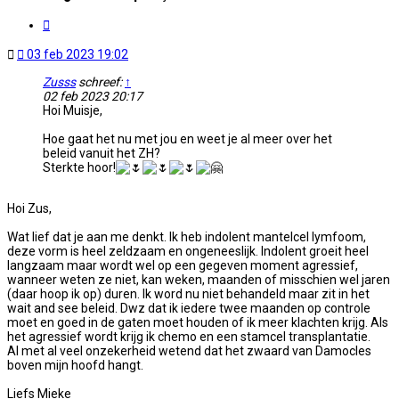
Citeer
Ongelezen
03 feb 2023 19:02
bericht
Zusss
schreef:
↑
02 feb 2023 20:17
Hoi Muisje,
Hoe gaat het nu met jou en weet je al meer over het
beleid vanuit het ZH?
Sterkte hoor!
Hoi Zus,
Wat lief dat je aan me denkt. Ik heb indolent mantelcel lymfoom,
deze vorm is heel zeldzaam en ongeneeslijk. Indolent groeit heel
langzaam maar wordt wel op een gegeven moment agressief,
wanneer weten ze niet, kan weken, maanden of misschien wel jaren
(daar hoop ik op) duren. Ik word nu niet behandeld maar zit in het
wait and see beleid. Dwz dat ik iedere twee maanden op controle
moet en goed in de gaten moet houden of ik meer klachten krijg. Als
het agressief wordt krijg ik chemo en een stamcel transplantatie.
Al met al veel onzekerheid wetend dat het zwaard van Damocles
boven mijn hoofd hangt.
Liefs Mieke