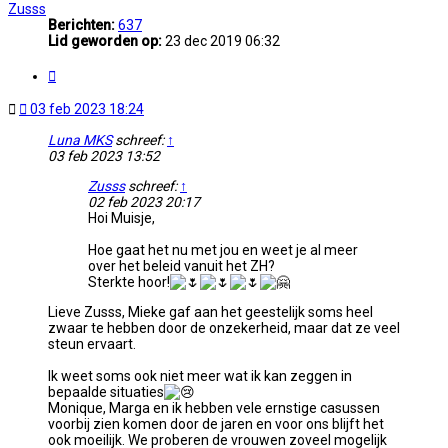
Zusss
Berichten:
637
Lid geworden op:
23 dec 2019 06:32
Citeer
Ongelezen
03 feb 2023 18:24
bericht
Luna MKS
schreef:
↑
03 feb 2023 13:52
Zusss
schreef:
↑
02 feb 2023 20:17
Hoi Muisje,
Hoe gaat het nu met jou en weet je al meer
over het beleid vanuit het ZH?
Sterkte hoor!
Lieve Zusss, Mieke gaf aan het geestelijk soms heel
zwaar te hebben door de onzekerheid, maar dat ze veel
steun ervaart.
Ik weet soms ook niet meer wat ik kan zeggen in
bepaalde situaties
Monique, Marga en ik hebben vele ernstige casussen
voorbij zien komen door de jaren en voor ons blijft het
ook moeilijk. We proberen de vrouwen zoveel mogelijk