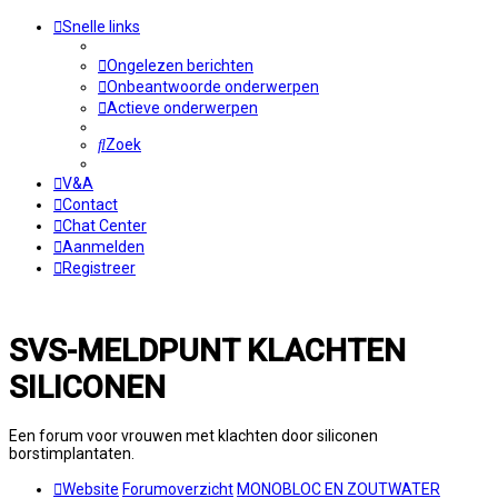
Snelle links
Ongelezen berichten
Onbeantwoorde onderwerpen
Actieve onderwerpen
Zoek
V&A
Contact
Chat Center
Aanmelden
Registreer
SVS-MELDPUNT KLACHTEN
SILICONEN
Een forum voor vrouwen met klachten door siliconen
borstimplantaten.
Website
Forumoverzicht
MONOBLOC EN ZOUTWATER