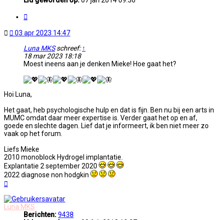
Citeer
Ongelezen
03 apr 2023 14:47
bericht
Luna MKS
schreef:
↑
18 mar 2023 18:18
Moest ineens aan je denken Mieke! Hoe gaat het?
Hoi Luna,
Het gaat, heb psychologische hulp en dat is fijn. Ben nu bij een arts in
MUMC omdat daar meer expertise is. Verder gaat het op en af,
goede en slechte dagen. Lief dat je informeert, ik ben niet meer zo
vaak op het forum.
Liefs Mieke
2010 monoblock Hydrogel implantatie.
Explantatie 2 september 2020
2022 diagnose non hodgkin
Omhoog
Luna MKS
Berichten:
9438