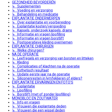
GEZONDHEID BEVORDEREN
↳ Supplementen
↳ Voeding en verzorging
↳ Behandeling en medicatie
EXPLANTATIE ONDERWERPEN
↳ Over explantatie en voorbereiding
↳ Explantatie kosten/vergoeding
↳ Kapsels, onderzoek kapsels, drains
↳ Informatie en vragen lipofilling
↳ Informatie en vragen borstlift
↳ Postoperatieve kleding overnemen
EXPLANTATIE CHIRURGEN
↳ Welke chirurgen?
NA DE OPERATIE
↳ Leefregels en verzorging van borsten en litteken
↳ Kleding
↳ Complicaties of klachten na de operatie
↳ Esthetisch resultaat
↳ Update eerste jaar na de operatie
↳ Siliconenresten in lymfeklieren of elders?
EXPLANTATIE ERVARINGEN EN FOTO'S
↳ Explantatie
↳ Lipofilling
↳ Borstlift (met of zonder lipofilling)
MONOBLOC EN ZOUTWATER
↳ Info en vragen
↳ Vrouwen die explantatie deden
↳ Vrouwen die een wissel deden