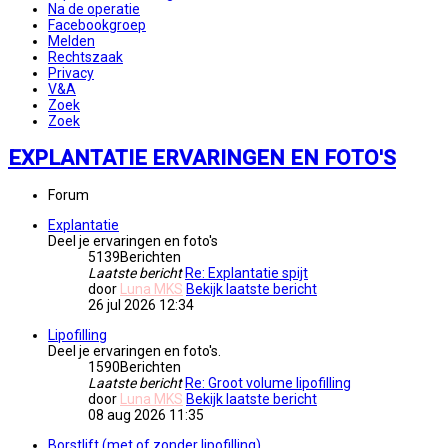
Na de operatie
Facebookgroep
Melden
Rechtszaak
Privacy
V&A
Zoek
Zoek
EXPLANTATIE ERVARINGEN EN FOTO'S
Forum
Explantatie
Deel je ervaringen en foto's
5139
Berichten
Laatste bericht
Re: Explantatie spijt
door
Luna MKS
Bekijk laatste bericht
26 jul 2026 12:34
Lipofilling
Deel je ervaringen en foto's.
1590
Berichten
Laatste bericht
Re: Groot volume lipofilling
door
Luna MKS
Bekijk laatste bericht
08 aug 2026 11:35
Borstlift (met of zonder lipofilling)