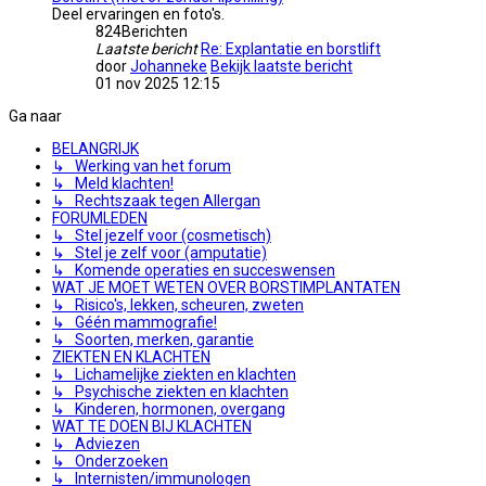
Deel ervaringen en foto's.
824
Berichten
Laatste bericht
Re: Explantatie en borstlift
door
Johanneke
Bekijk laatste bericht
01 nov 2025 12:15
Ga naar
BELANGRIJK
↳ Werking van het forum
↳ Meld klachten!
↳ Rechtszaak tegen Allergan
FORUMLEDEN
↳ Stel jezelf voor (cosmetisch)
↳ Stel je zelf voor (amputatie)
↳ Komende operaties en succeswensen
WAT JE MOET WETEN OVER BORSTIMPLANTATEN
↳ Risico's, lekken, scheuren, zweten
↳ Géén mammografie!
↳ Soorten, merken, garantie
ZIEKTEN EN KLACHTEN
↳ Lichamelijke ziekten en klachten
↳ Psychische ziekten en klachten
↳ Kinderen, hormonen, overgang
WAT TE DOEN BIJ KLACHTEN
↳ Adviezen
↳ Onderzoeken
↳ Internisten/immunologen