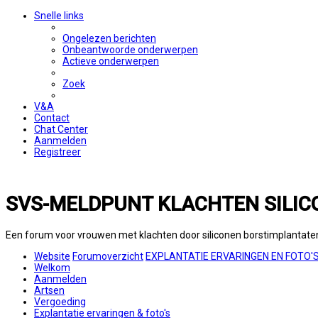
Snelle links
Ongelezen berichten
Onbeantwoorde onderwerpen
Actieve onderwerpen
Zoek
V&A
Contact
Chat Center
Aanmelden
Registreer
SVS-MELDPUNT KLACHTEN SILIC
Een forum voor vrouwen met klachten door siliconen borstimplantate
Website
Forumoverzicht
EXPLANTATIE ERVARINGEN EN FOTO'
Welkom
Aanmelden
Artsen
Vergoeding
Explantatie ervaringen & foto's