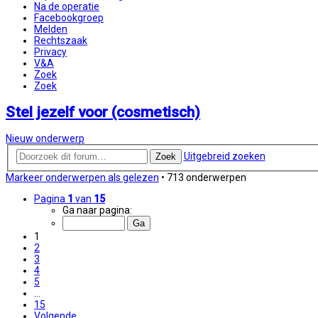
Na de operatie
Facebookgroep
Melden
Rechtszaak
Privacy
V&A
Zoek
Zoek
Stel jezelf voor (cosmetisch)
Nieuw onderwerp
Uitgebreid zoeken
Zoek
Markeer onderwerpen als gelezen
• 713 onderwerpen
Pagina
1
van
15
Ga naar pagina:
1
2
3
4
5
…
15
Volgende