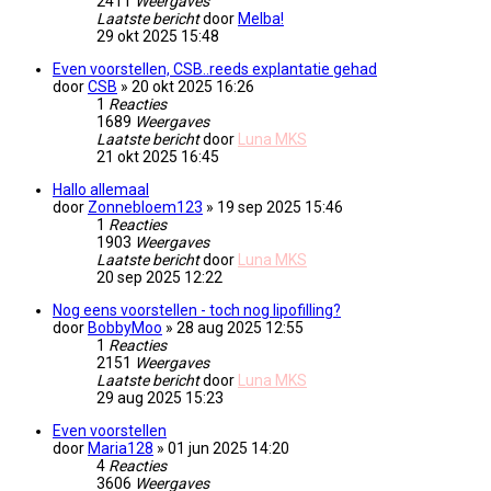
2411
Weergaves
Laatste bericht
door
Melba!
29 okt 2025 15:48
Even voorstellen, CSB..reeds explantatie gehad
door
CSB
» 20 okt 2025 16:26
1
Reacties
1689
Weergaves
Laatste bericht
door
Luna MKS
21 okt 2025 16:45
Hallo allemaal
door
Zonnebloem123
» 19 sep 2025 15:46
1
Reacties
1903
Weergaves
Laatste bericht
door
Luna MKS
20 sep 2025 12:22
Nog eens voorstellen - toch nog lipofilling?
door
BobbyMoo
» 28 aug 2025 12:55
1
Reacties
2151
Weergaves
Laatste bericht
door
Luna MKS
29 aug 2025 15:23
Even voorstellen
door
Maria128
» 01 jun 2025 14:20
4
Reacties
3606
Weergaves