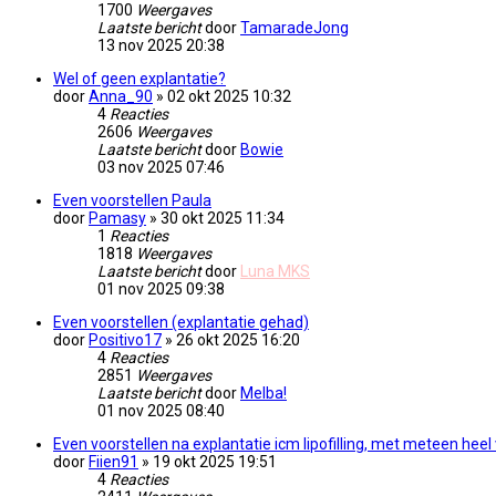
1700
Weergaves
Laatste bericht
door
TamaradeJong
13 nov 2025 20:38
Wel of geen explantatie?
door
Anna_90
» 02 okt 2025 10:32
4
Reacties
2606
Weergaves
Laatste bericht
door
Bowie
03 nov 2025 07:46
Even voorstellen Paula
door
Pamasy
» 30 okt 2025 11:34
1
Reacties
1818
Weergaves
Laatste bericht
door
Luna MKS
01 nov 2025 09:38
Even voorstellen (explantatie gehad)
door
Positivo17
» 26 okt 2025 16:20
4
Reacties
2851
Weergaves
Laatste bericht
door
Melba!
01 nov 2025 08:40
Even voorstellen na explantatie icm lipofilling, met meteen heel
door
Fiien91
» 19 okt 2025 19:51
4
Reacties