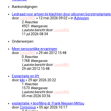
Aankondigingen
Leidraad voor artsen bij klachten door siliconen borstimplantat
door
Luna MKS
» 12 mei 2026 09:02
» in
Adviezen
2
Reacties
4921
Weergaves
Laatste bericht
door
Luna MKS
11 jul 2026 08:34
Onderwerpen
Meer persoonlijke ervaringen
door
Luna MKS
» 29 okt 2012 15:48
0
Reacties
1768
Weergaves
Laatste bericht
door
Luna MKS
29 okt 2012 15:48
Explantatie en lift
door
kiki
» 29 apr 2026 20:22
1
Reacties
1573
Weergaves
Laatste bericht
door
Luna MKS
05 mei 2026 03:56
explantatie + lipofilling dr. Frank Niessen Mittsu
door
Conscious
» 05 apr 2026 10:17