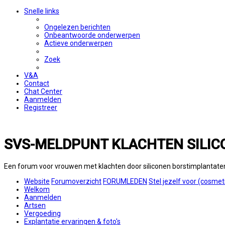
Snelle links
Ongelezen berichten
Onbeantwoorde onderwerpen
Actieve onderwerpen
Zoek
V&A
Contact
Chat Center
Aanmelden
Registreer
SVS-MELDPUNT KLACHTEN SILIC
Een forum voor vrouwen met klachten door siliconen borstimplantate
Website
Forumoverzicht
FORUMLEDEN
Stel jezelf voor (cosmet
Welkom
Aanmelden
Artsen
Vergoeding
Explantatie ervaringen & foto's