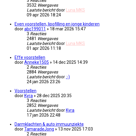
3
Reacties
3532
Weergaves
Laatste bericht
door
Luna MKS
09 apr 2026 18:24
Even voorstellen, lipofilling en jonge kinderen
door
abc199011
» 18 mar 2026 15:47
3
Reacties
2481
Weergaves
Laatste bericht
door
Luna MKS
01 apr 2026 11:18
Effe voorstellen
door
Anneke1505
» 14 dec 2025 14:39
2
Reacties
2884
Weergaves
Laatste bericht
door
:-)
24 jan 2026 23:26
Voorstellen
door
Kyra
» 28 dec 2025 20:35
3
Reacties
2852
Weergaves
Laatste bericht
door
Kyra
17 jan 2026 22:48
Darmklachten & auto immuunziekte
door
TamaradeJong
» 13 nov 2025 17:03
2
Reacties