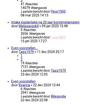
3
41
Reacties
14079
Weergaves
Laatste bericht
door
Fleur1900
08 mar 2025 14:13
Intake explantatie na 20 jaar borstimplantaten
door
Melissaveck4
» 09 jan 2025 15:48
3
Reacties
2656
Weergaves
Laatste bericht
door
Luna MKS
15 jan 2025 17:27
Even voorstellen…
door
Tazz1979
» 11 dec 2024 20:17
1
2
19
Reacties
7131
Weergaves
Laatste bericht
door
Tazz1979
23 dec 2024 12:05
Even voorstellen
door
Ryanna
» 22 dec 2024 12:44
6
Reacties
2941
Weergaves
Laatste bericht
door
Allegonda
22 dec 2024 22:08