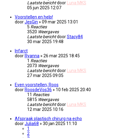
Laatste bericht
door
Luna MKS
05 jun 2025 12:07
Voorstellen en help!
door
JesGin
» 09 mar 2025 13:01
5
Reacties
3520
Weergaves
Laatste bericht
door
Stacy84
30 mar 2025 19:48
Infarct
door
Ryanna
» 26 mar 2025 18:45
1
Reacties
2073
Weergaves
Laatste bericht
door
Luna MKS
27 mar 2025 09:05
Even voorstellen; Roos
door
RoosdeVos36
» 10 feb 2025 20:40
11
Reacties
5815
Weergaves
Laatste bericht
door
Luna MKS
12 mar 2025 10:16
Afspraak plastisch chirurg na echo
door
Julia68
» 30 jan 2025 11:10
1
2