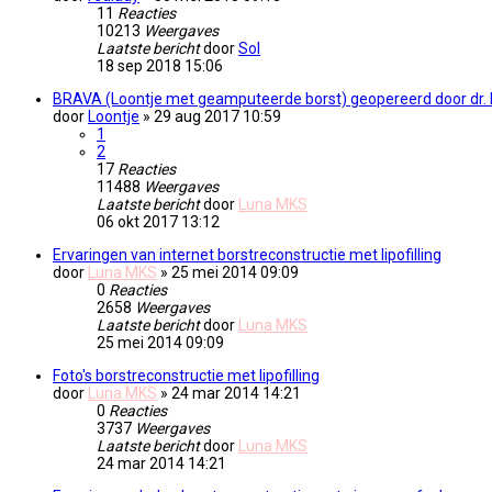
11
Reacties
10213
Weergaves
Laatste bericht
door
Sol
18 sep 2018 15:06
BRAVA (Loontje met geamputeerde borst) geopereerd door dr.
door
Loontje
» 29 aug 2017 10:59
1
2
17
Reacties
11488
Weergaves
Laatste bericht
door
Luna MKS
06 okt 2017 13:12
Ervaringen van internet borstreconstructie met lipofilling
door
Luna MKS
» 25 mei 2014 09:09
0
Reacties
2658
Weergaves
Laatste bericht
door
Luna MKS
25 mei 2014 09:09
Foto's borstreconstructie met lipofilling
door
Luna MKS
» 24 mar 2014 14:21
0
Reacties
3737
Weergaves
Laatste bericht
door
Luna MKS
24 mar 2014 14:21