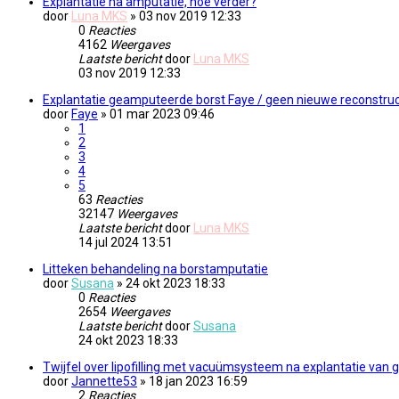
Explantatie na amputatie, hoe verder?
door
Luna MKS
» 03 nov 2019 12:33
0
Reacties
4162
Weergaves
Laatste bericht
door
Luna MKS
03 nov 2019 12:33
Explantatie geamputeerde borst Faye / geen nieuwe reconstruc
door
Faye
» 01 mar 2023 09:46
1
2
3
4
5
63
Reacties
32147
Weergaves
Laatste bericht
door
Luna MKS
14 jul 2024 13:51
Litteken behandeling na borstamputatie
door
Susana
» 24 okt 2023 18:33
0
Reacties
2654
Weergaves
Laatste bericht
door
Susana
24 okt 2023 18:33
Twijfel over lipofilling met vacuümsysteem na explantatie van
door
Jannette53
» 18 jan 2023 16:59
2
Reacties