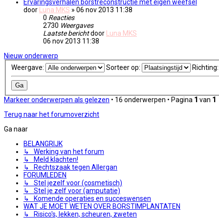
Ervaringsverhalen borstreconstructie met eigen weefsel
door
Luna MKS
» 06 nov 2013 11:38
0
Reacties
2730
Weergaves
Laatste bericht
door
Luna MKS
06 nov 2013 11:38
Nieuw onderwerp
Weergave:
Sorteer op:
Richting
Markeer onderwerpen als gelezen
• 16 onderwerpen • Pagina
1
van
1
Terug naar het forumoverzicht
Ga naar
BELANGRIJK
↳ Werking van het forum
↳ Meld klachten!
↳ Rechtszaak tegen Allergan
FORUMLEDEN
↳ Stel jezelf voor (cosmetisch)
↳ Stel je zelf voor (amputatie)
↳ Komende operaties en succeswensen
WAT JE MOET WETEN OVER BORSTIMPLANTATEN
↳ Risico's, lekken, scheuren, zweten