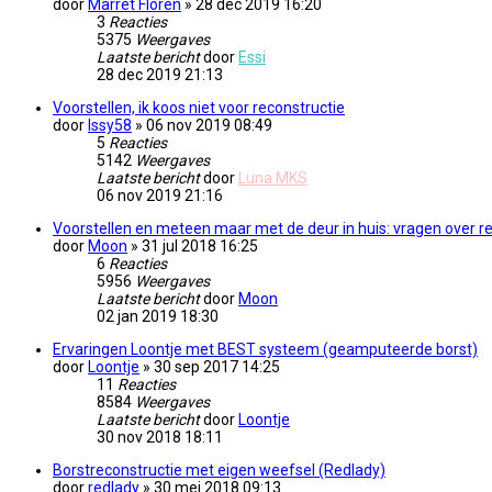
door
Marret Floren
» 28 dec 2019 16:20
3
Reacties
5375
Weergaves
Laatste bericht
door
Essi
28 dec 2019 21:13
Voorstellen, ik koos niet voor reconstructie
door
Issy58
» 06 nov 2019 08:49
5
Reacties
5142
Weergaves
Laatste bericht
door
Luna MKS
06 nov 2019 21:16
Voorstellen en meteen maar met de deur in huis: vragen over 
door
Moon
» 31 jul 2018 16:25
6
Reacties
5956
Weergaves
Laatste bericht
door
Moon
02 jan 2019 18:30
Ervaringen Loontje met BEST systeem (geamputeerde borst)
door
Loontje
» 30 sep 2017 14:25
11
Reacties
8584
Weergaves
Laatste bericht
door
Loontje
30 nov 2018 18:11
Borstreconstructie met eigen weefsel (Redlady)
door
redlady
» 30 mei 2018 09:13