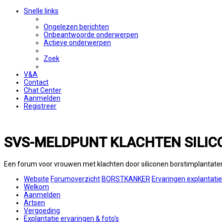
Snelle links
Ongelezen berichten
Onbeantwoorde onderwerpen
Actieve onderwerpen
Zoek
V&A
Contact
Chat Center
Aanmelden
Registreer
SVS-MELDPUNT KLACHTEN SILIC
Een forum voor vrouwen met klachten door siliconen borstimplantate
Website
Forumoverzicht
BORSTKANKER
Ervaringen explantati
Welkom
Aanmelden
Artsen
Vergoeding
Explantatie ervaringen & foto's