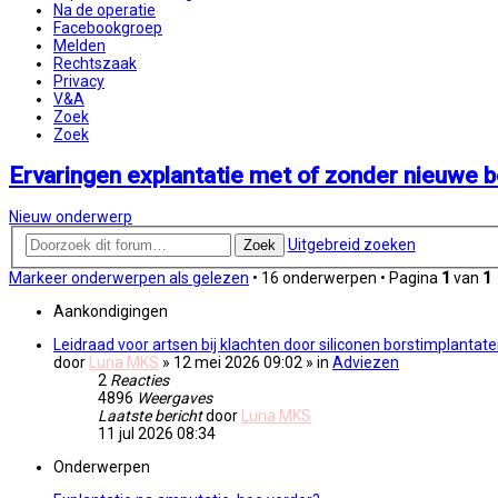
Na de operatie
Facebookgroep
Melden
Rechtszaak
Privacy
V&A
Zoek
Zoek
Ervaringen explantatie met of zonder nieuwe b
Nieuw onderwerp
Uitgebreid zoeken
Zoek
Markeer onderwerpen als gelezen
• 16 onderwerpen • Pagina
1
van
1
Aankondigingen
Leidraad voor artsen bij klachten door siliconen borstimplantat
door
Luna MKS
» 12 mei 2026 09:02
» in
Adviezen
2
Reacties
4896
Weergaves
Laatste bericht
door
Luna MKS
11 jul 2026 08:34
Onderwerpen