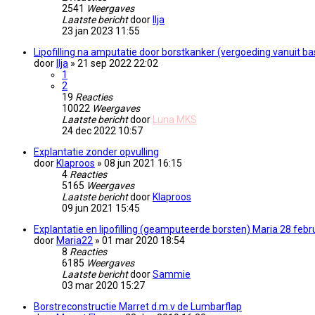
2541
Weergaves
Laatste bericht
door
Ilja
23 jan 2023 11:55
Lipofilling na amputatie door borstkanker (vergoeding vanuit ba
door
Ilja
» 21 sep 2022 22:02
1
2
19
Reacties
10022
Weergaves
Laatste bericht
door
Luna MKS
24 dec 2022 10:57
Explantatie zonder opvulling
door
Klaproos
» 08 jun 2021 16:15
4
Reacties
5165
Weergaves
Laatste bericht
door
Klaproos
09 jun 2021 15:45
Explantatie en lipofilling (geamputeerde borsten) Maria 28 febru
door
Maria22
» 01 mar 2020 18:54
8
Reacties
6185
Weergaves
Laatste bericht
door
Sammie
03 mar 2020 15:27
Borstreconstructie Marret d.m.v de Lumbarflap