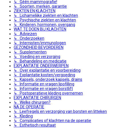
↳ Géén mammografie!
↳ Soorten, merken, garantie
ZIEKTEN EN KLACHTEN
↳ Lichamelijke ziekten en klachten
↳ Psychische ziekten en klachten
↳ Kinderen, hormonen, overgang
WAT TE DOEN BIJ KLACHTEN
↳ Adviezen
↳ Onderzoeken
↳ Internisten/immunologen
GEZONDHEID BEVORDEREN
↳ Supplementen
↳ Voeding en verzorging
↳ Behandeling en medicatie
EXPLANTATIE ONDERWERPEN
↳ Over explantatie en voorbereiding
↳ Explantatie kosten/vergoeding
↳ Kapsels, onderzoek kapsels, drains
↳ Informatie en vragen lipofilling
↳ Informatie en vragen borstlift
↳ Postoperatieve kleding overnemen
EXPLANTATIE CHIRURGEN
↳ Welke chirurgen?
NA DE OPERATIE
↳ Leefregels en verzorging van borsten en litteken
↳ Kleding
↳ Complicaties of klachten na de operatie
↳ Esthetisch resultaat