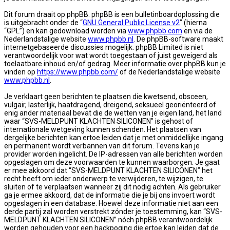
Dit forum draait op phpBB. phpBB is een bulletinboardoplossing die
is uitgebracht onder de “
GNU General Public License v2
” (hierna
“GPL”) en kan gedownload worden via
www.phpbb.com
en via de
Nederlandstalige website
www.phpbb.nl
. De phpBB-software maakt
internetgebaseerde discussies mogelijk. phpBB Limited is niet
verantwoordelijk voor wat wordt toegestaan of juist geweigerd als
toelaatbare inhoud en/of gedrag. Meer informatie over phpBB kun je
vinden op
https://www.phpbb.com/
of de Nederlandstalige website
www.phpbb.nl
.
Je verklaart geen berichten te plaatsen die kwetsend, obsceen,
vulgair, lasterlijk, haatdragend, dreigend, seksueel georiënteerd of
enig ander materiaal bevat die de wetten van je eigen land, het land
waar “SVS-MELDPUNT KLACHTEN SILICONEN” is gehost of
internationale wetgeving kunnen schenden. Het plaatsen van
dergelijke berichten kan ertoe leiden dat je met onmiddellijke ingang
en permanent wordt verbannen van dit forum. Tevens kan je
provider worden ingelicht. De IP-adressen van alle berichten worden
opgeslagen om deze voorwaarden te kunnen waarborgen. Je gaat
er mee akkoord dat “SVS-MELDPUNT KLACHTEN SILICONEN” het
recht heeft om ieder onderwerp te verwijderen, te wijzigen, te
sluiten of te verplaatsen wanneer zij dit nodig achten. Als gebruiker
ga je ermee akkoord, dat de informatie die je bij ons invoert wordt
opgeslagen in een database. Hoewel deze informatie niet aan een
derde partij zal worden verstrekt zónder je toestemming, kan “SVS-
MELDPUNT KLACHTEN SILICONEN” nóch phpBB verantwoordelijk
worden gehouden voor een hackpoging die ertoe kan leiden dat de