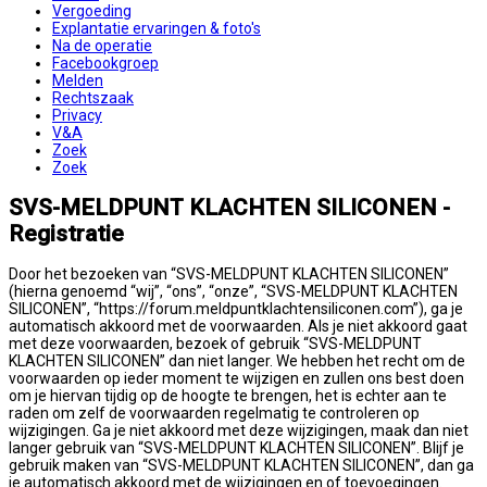
Vergoeding
Explantatie ervaringen & foto's
Na de operatie
Facebookgroep
Melden
Rechtszaak
Privacy
V&A
Zoek
Zoek
SVS-MELDPUNT KLACHTEN SILICONEN -
Registratie
Door het bezoeken van “SVS-MELDPUNT KLACHTEN SILICONEN”
(hierna genoemd “wij”, “ons”, “onze”, “SVS-MELDPUNT KLACHTEN
SILICONEN”, “https://forum.meldpuntklachtensiliconen.com”), ga je
automatisch akkoord met de voorwaarden. Als je niet akkoord gaat
met deze voorwaarden, bezoek of gebruik “SVS-MELDPUNT
KLACHTEN SILICONEN” dan niet langer. We hebben het recht om de
voorwaarden op ieder moment te wijzigen en zullen ons best doen
om je hiervan tijdig op de hoogte te brengen, het is echter aan te
raden om zelf de voorwaarden regelmatig te controleren op
wijzigingen. Ga je niet akkoord met deze wijzigingen, maak dan niet
langer gebruik van “SVS-MELDPUNT KLACHTEN SILICONEN”. Blijf je
gebruik maken van “SVS-MELDPUNT KLACHTEN SILICONEN”, dan ga
je automatisch akkoord met de wijzigingen en of toevoegingen.