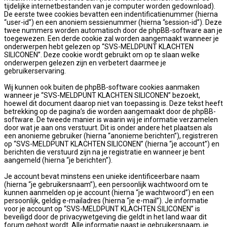
tijdelijke internetbestanden van je computer worden gedownload).
De eerste twee cookies bevatten een indentificatienummer (hierna
“user-id”) en een anoniem sessienummer (hierna “session-id”). Deze
twee nummers worden automatisch door de phpBB-software aan je
toegewezen. Een derde cookie zal worden aangemaakt wanneer je
onderwerpen hebt gelezen op “SVS-MELDPUNT KLACHTEN
SILICONEN”. Deze cookie wordt gebruikt om op te slaan welke
onderwerpen gelezen zijn en verbetert daarmee je
gebruikerservaring.
Wij kunnen ook buiten de phpBB-software cookies aanmaken
wanneer je “SVS-MELDPUNT KLACHTEN SILICONEN” bezoekt,
hoewel dit document daarop niet van toepassing is. Deze tekst heeft
betrekking op de pagina’s die worden aangemaakt door de phpBB-
software. De tweede manier is waarin wij je informatie verzamelen
door wat je aan ons verstuurt. Dit is onder andere het plaatsen als
een anonieme gebruiker (hierna “anonieme berichten”), registreren
op “SVS-MELDPUNT KLACHTEN SILICONEN” (hierna “je account”) en
berichten die verstuurd zijn na je registratie en wanneer je bent
aangemeld (hierna “je berichten”).
Je account bevat minstens een unieke identificeerbare naam
(hierna “je gebruikersnaam”), een persoonlijk wachtwoord om te
kunnen aanmelden op je account (hierna “je wachtwoord”) en een
persoonlijk, geldig e-mailadres (hierna “je e-mail”). Je informatie
voor je account op “SVS-MELDPUNT KLACHTEN SILICONEN” is
beveiligd door de privacywetgeving die geldt in het land waar dit
forum gehost wordt. Alle informatie naast je gebruikersnaam, je