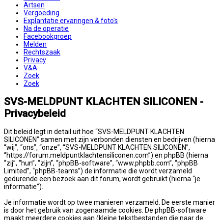
Artsen
Vergoeding
Explantatie ervaringen & foto's
Na de operatie
Facebookgroep
Melden
Rechtszaak
Privacy
V&A
Zoek
Zoek
SVS-MELDPUNT KLACHTEN SILICONEN -
Privacybeleid
Dit beleid legt in detail uit hoe “SVS-MELDPUNT KLACHTEN
SILICONEN” samen met zijn verbonden diensten en bedrijven (hierna
“wij”, “ons”, “onze”, “SVS-MELDPUNT KLACHTEN SILICONEN”,
“https://forum.meldpuntklachtensiliconen.com”) en phpBB (hierna
“zij”, “hun”, “zijn”, “phpBB-software”, “www.phpbb.com”, “phpBB
Limited”, “phpBB-teams”) de informatie die wordt verzameld
gedurende een bezoek aan dit forum, wordt gebruikt (hierna “je
informatie”).
Je informatie wordt op twee manieren verzameld. De eerste manier
is door het gebruik van zogenaamde cookies. De phpBB-software
maakt meerdere cookies aan (kleine tekstbestanden die naar de