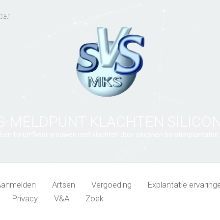
ter
S-MELDPUNT KLACHTEN SILICO
Een forum voor vrouwen met klachten door siliconen borstimplantaten.
Aanmelden
Artsen
Vergoeding
Explantatie ervaring
Privacy
V&A
Zoek