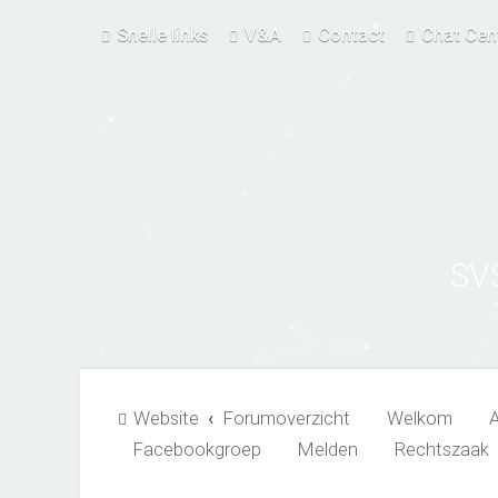
Snelle links
V&A
Contact
Chat Cen
SV
Website
Forumoverzicht
Welkom
Facebookgroep
Melden
Rechtszaak