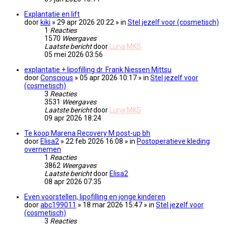
Explantatie en lift
door
kiki
» 29 apr 2026 20:22 » in
Stel jezelf voor (cosmetisch)
1
Reacties
1570
Weergaves
Laatste bericht
door
Luna MKS
05 mei 2026 03:56
explantatie + lipofilling dr. Frank Niessen Mittsu
door
Conscious
» 05 apr 2026 10:17 » in
Stel jezelf voor
(cosmetisch)
3
Reacties
3531
Weergaves
Laatste bericht
door
Luna MKS
09 apr 2026 18:24
Te koop Marena Recovery M post-up bh
door
Elisa2
» 22 feb 2026 16:08 » in
Postoperatieve kleding
overnemen
1
Reacties
3862
Weergaves
Laatste bericht
door
Elisa2
08 apr 2026 07:35
Even voorstellen, lipofilling en jonge kinderen
door
abc199011
» 18 mar 2026 15:47 » in
Stel jezelf voor
(cosmetisch)
3
Reacties