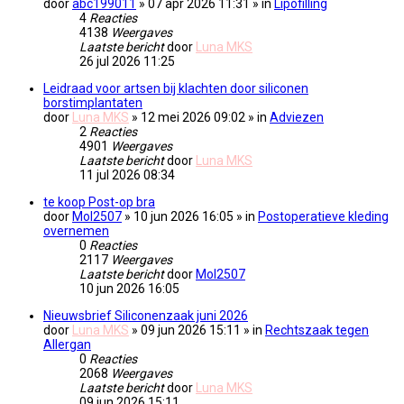
door
abc199011
» 07 apr 2026 11:31 » in
Lipofilling
4
Reacties
4138
Weergaves
Laatste bericht
door
Luna MKS
26 jul 2026 11:25
Leidraad voor artsen bij klachten door siliconen
borstimplantaten
door
Luna MKS
» 12 mei 2026 09:02 » in
Adviezen
2
Reacties
4901
Weergaves
Laatste bericht
door
Luna MKS
11 jul 2026 08:34
te koop Post-op bra
door
Mol2507
» 10 jun 2026 16:05 » in
Postoperatieve kleding
overnemen
0
Reacties
2117
Weergaves
Laatste bericht
door
Mol2507
10 jun 2026 16:05
Nieuwsbrief Siliconenzaak juni 2026
door
Luna MKS
» 09 jun 2026 15:11 » in
Rechtszaak tegen
Allergan
0
Reacties
2068
Weergaves
Laatste bericht
door
Luna MKS
09 jun 2026 15:11