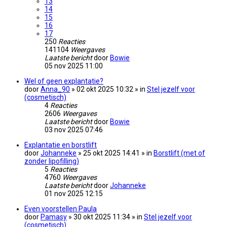
13
14
15
16
17
250
Reacties
141104
Weergaves
Laatste bericht
door
Bowie
05 nov 2025 11:00
Wel of geen explantatie?
door
Anna_90
» 02 okt 2025 10:32 » in
Stel jezelf voor
(cosmetisch)
4
Reacties
2606
Weergaves
Laatste bericht
door
Bowie
03 nov 2025 07:46
Explantatie en borstlift
door
Johanneke
» 25 okt 2025 14:41 » in
Borstlift (met of
zonder lipofilling)
5
Reacties
4760
Weergaves
Laatste bericht
door
Johanneke
01 nov 2025 12:15
Even voorstellen Paula
door
Pamasy
» 30 okt 2025 11:34 » in
Stel jezelf voor
(cosmetisch)