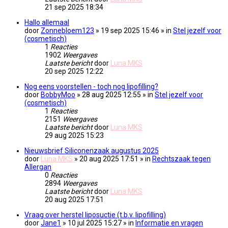
21 sep 2025 18:34
Hallo allemaal
door
Zonnebloem123
» 19 sep 2025 15:46 » in
Stel jezelf voor
(cosmetisch)
1
Reacties
1902
Weergaves
Laatste bericht
door
Luna MKS
20 sep 2025 12:22
Nog eens voorstellen - toch nog lipofilling?
door
BobbyMoo
» 28 aug 2025 12:55 » in
Stel jezelf voor
(cosmetisch)
1
Reacties
2151
Weergaves
Laatste bericht
door
Luna MKS
29 aug 2025 15:23
Nieuwsbrief Siliconenzaak augustus 2025
door
Luna MKS
» 20 aug 2025 17:51 » in
Rechtszaak tegen
Allergan
0
Reacties
2894
Weergaves
Laatste bericht
door
Luna MKS
20 aug 2025 17:51
Vraag over herstel liposuctie (t.b.v. lipofilling)
door
Jane1
» 10 jul 2025 15:27 » in
Informatie en vragen