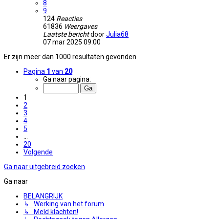
8
9
124
Reacties
61836
Weergaves
Laatste bericht
door
Julia68
07 mar 2025 09:00
Er zijn meer dan 1000 resultaten gevonden
Pagina
1
van
20
Ga naar pagina:
1
2
3
4
5
…
20
Volgende
Ga naar uitgebreid zoeken
Ga naar
BELANGRIJK
↳ Werking van het forum
↳ Meld klachten!