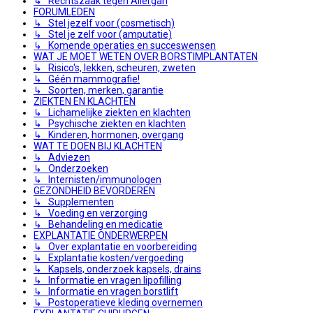
↳ Rechtszaak tegen Allergan
FORUMLEDEN
↳ Stel jezelf voor (cosmetisch)
↳ Stel je zelf voor (amputatie)
↳ Komende operaties en succeswensen
WAT JE MOET WETEN OVER BORSTIMPLANTATEN
↳ Risico's, lekken, scheuren, zweten
↳ Géén mammografie!
↳ Soorten, merken, garantie
ZIEKTEN EN KLACHTEN
↳ Lichamelijke ziekten en klachten
↳ Psychische ziekten en klachten
↳ Kinderen, hormonen, overgang
WAT TE DOEN BIJ KLACHTEN
↳ Adviezen
↳ Onderzoeken
↳ Internisten/immunologen
GEZONDHEID BEVORDEREN
↳ Supplementen
↳ Voeding en verzorging
↳ Behandeling en medicatie
EXPLANTATIE ONDERWERPEN
↳ Over explantatie en voorbereiding
↳ Explantatie kosten/vergoeding
↳ Kapsels, onderzoek kapsels, drains
↳ Informatie en vragen lipofilling
↳ Informatie en vragen borstlift
↳ Postoperatieve kleding overnemen