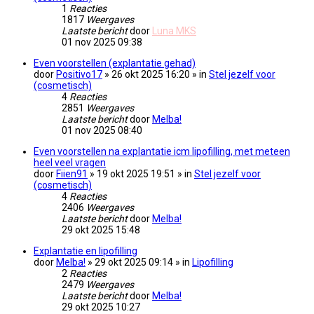
1
Reacties
1817
Weergaves
Laatste bericht
door
Luna MKS
01 nov 2025 09:38
Even voorstellen (explantatie gehad)
door
Positivo17
» 26 okt 2025 16:20 » in
Stel jezelf voor
(cosmetisch)
4
Reacties
2851
Weergaves
Laatste bericht
door
Melba!
01 nov 2025 08:40
Even voorstellen na explantatie icm lipofilling, met meteen
heel veel vragen
door
Fiien91
» 19 okt 2025 19:51 » in
Stel jezelf voor
(cosmetisch)
4
Reacties
2406
Weergaves
Laatste bericht
door
Melba!
29 okt 2025 15:48
Explantatie en lipofilling
door
Melba!
» 29 okt 2025 09:14 » in
Lipofilling
2
Reacties
2479
Weergaves
Laatste bericht
door
Melba!
29 okt 2025 10:27