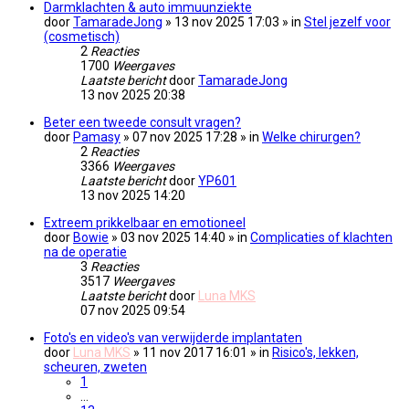
Darmklachten & auto immuunziekte
door
TamaradeJong
» 13 nov 2025 17:03 » in
Stel jezelf voor
(cosmetisch)
2
Reacties
1700
Weergaves
Laatste bericht
door
TamaradeJong
13 nov 2025 20:38
Beter een tweede consult vragen?
door
Pamasy
» 07 nov 2025 17:28 » in
Welke chirurgen?
2
Reacties
3366
Weergaves
Laatste bericht
door
YP601
13 nov 2025 14:20
Extreem prikkelbaar en emotioneel
door
Bowie
» 03 nov 2025 14:40 » in
Complicaties of klachten
na de operatie
3
Reacties
3517
Weergaves
Laatste bericht
door
Luna MKS
07 nov 2025 09:54
Foto's en video's van verwijderde implantaten
door
Luna MKS
» 11 nov 2017 16:01 » in
Risico's, lekken,
scheuren, zweten
1
…