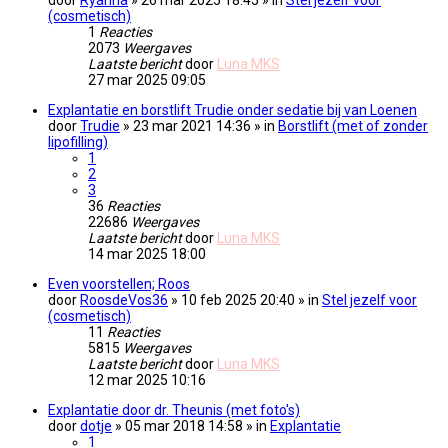
(cosmetisch)
1
Reacties
2073
Weergaves
Laatste bericht
door
Luna MKS
27 mar 2025 09:05
Explantatie en borstlift Trudie onder sedatie bij van Loenen
door
Trudie
» 23 mar 2021 14:36 » in
Borstlift (met of zonder
lipofilling)
1
2
3
36
Reacties
22686
Weergaves
Laatste bericht
door
Luna MKS
14 mar 2025 18:00
Even voorstellen; Roos
door
RoosdeVos36
» 10 feb 2025 20:40 » in
Stel jezelf voor
(cosmetisch)
11
Reacties
5815
Weergaves
Laatste bericht
door
Luna MKS
12 mar 2025 10:16
Explantatie door dr. Theunis (met foto's)
door
dotje
» 05 mar 2018 14:58 » in
Explantatie
1