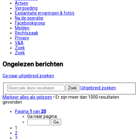
Artsen
Vergoeding
Explantatie ervaringen & foto's
Na de operatie
Facebookgroep
Melden
Rechtszaak
Privacy
V&A
Zoek
Zoek
Ongelezen berichten
Ga naar uitgebreid zoeken
Uitgebreid zoeken
Zoek
Markeer alles als gelezen
• Er zijn meer dan 1000 resultaten
gevonden
Pagina
1
van
20
Ga naar pagina:
1
2
3