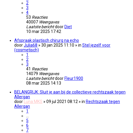
2
3
4
53
Reacties
40007
Weergaves
Laatste bericht
door
Diet
10 mar 2025 17:42
Afspraak plastisch chirurg na echo
door
Julia68
» 30 jan 2025 11:10 » in
Stel jezelf voor
(cosmetisch)
1
2
3
41
Reacties
14079
Weergaves
Laatste bericht
door
Fleur1900
08 mar 2025 14:13
BELANGRIJK: Sluit je aan bij de collectieve rechtszaak tegen
Allergan
door
Luna MKS
» 09 jul 2021 08:12 » in
Rechtszaak tegen
Allergan
1
…
5
6
7