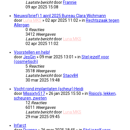
Laatste bericht
door
Frannie
09 apr 2025 15:08
Nieuws(brief) 1 april 2025 Bureau Clara Wichmann
door
Luna MKS
» 02 apr 2025 11:02 » in
Rechtszaak tegen
Allergan
0
Reacties
3412
Weergaves
Laatste bericht
door
Luna MKS
02 apr 2025 11:02
Voorstellen en help!
door
JesGin
» 09 mar 2025 13:01 » in
Stel jezelf voor
(cosmetisch)
5
Reacties
3518
Weergaves
Laatste bericht
door
Stacy84
30 mar 2025 19:48
Vocht rond implantaten (scheur) Heidi
door
Missixty517
» 26 jan 2025 15:50 » in
Risico's, lekken,
scheuren, zweten
12
Reacties
6011
Weergaves
Laatste bericht
door
Luna MKS
29 mar 2025 09:45
Infarct
door
Ryanna
» 26 mar 2025 18:45 » in
Stel jezelf voor