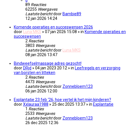
89
Reacties
62255
Weergaves
Laatste bericht
door
Bambie89
12 jan 2026 14:24
Komende operaties en succeswensen 2026
door
Luna MKS
» 07 jan 2026 15:08 » in
Komende operaties en
succeswensen
2
Reacties
3803
Weergaves
Laatste bericht
door
Luna MKS
08 jan 2026 13:47
Bindweefselmassage adres gezocht!
door
DRjd
» 04 jan 2023 20:12 » in
Leefregels en verzorging
van borsten en litteken
2
Reacties
4473
Weergaves
Laatste bericht
door
Zonnebloem123
06 jan 2026 12:00
Explantatie 23 feb ‘26, hoe vertel ik het mijn kinderen?
door
Xxlauraa1988
» 25 dec 2025 13:37 » in
Explantatie
1
Reacties
2533
Weergaves
Laatste bericht
door
Zonnebloem123
26 dec 2025 12:36