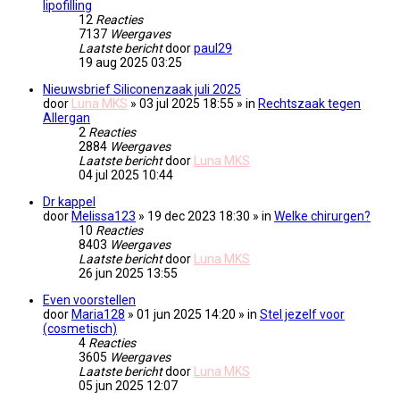
lipofilling
12
Reacties
7137
Weergaves
Laatste bericht
door
paul29
19 aug 2025 03:25
Nieuwsbrief Siliconenzaak juli 2025
door
Luna MKS
» 03 jul 2025 18:55 » in
Rechtszaak tegen
Allergan
2
Reacties
2884
Weergaves
Laatste bericht
door
Luna MKS
04 jul 2025 10:44
Dr kappel
door
Melissa123
» 19 dec 2023 18:30 » in
Welke chirurgen?
10
Reacties
8403
Weergaves
Laatste bericht
door
Luna MKS
26 jun 2025 13:55
Even voorstellen
door
Maria128
» 01 jun 2025 14:20 » in
Stel jezelf voor
(cosmetisch)
4
Reacties
3605
Weergaves
Laatste bericht
door
Luna MKS
05 jun 2025 12:07