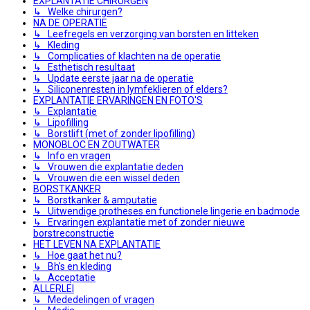
EXPLANTATIE CHIRURGEN
↳ Welke chirurgen?
NA DE OPERATIE
↳ Leefregels en verzorging van borsten en litteken
↳ Kleding
↳ Complicaties of klachten na de operatie
↳ Esthetisch resultaat
↳ Update eerste jaar na de operatie
↳ Siliconenresten in lymfeklieren of elders?
EXPLANTATIE ERVARINGEN EN FOTO'S
↳ Explantatie
↳ Lipofilling
↳ Borstlift (met of zonder lipofilling)
MONOBLOC EN ZOUTWATER
↳ Info en vragen
↳ Vrouwen die explantatie deden
↳ Vrouwen die een wissel deden
BORSTKANKER
↳ Borstkanker & amputatie
↳ Uitwendige protheses en functionele lingerie en badmode
↳ Ervaringen explantatie met of zonder nieuwe
borstreconstructie
HET LEVEN NA EXPLANTATIE
↳ Hoe gaat het nu?
↳ Bh's en kleding
↳ Acceptatie
ALLERLEI
↳ Mededelingen of vragen