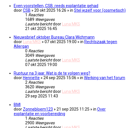
Even voorstellen, CSB..reeds explantatie gehad
door
CSB
» 20 okt 2025 16:26 » in
Stel jezelf voor (cosmetisch)
1
Reacties
1689
Weergaves
Laatste bericht
door
Luna MKS
21 okt 2025 16:45
Nieuwsbrief oktober Bureau Clara Wichmann
door
Luna MKS
» 07 okt 2025 19:00 » in
Rechtszaak tegen
Allergan
0
Reacties
3049
Weergaves
Laatste bericht
door
Luna MKS
07 okt 2025 19:00
Ruptuur na 3 jaar. Wat is de te volgen weg?
door
Henriette
» 24 sep 2025 15:06 » in
Werking van het forum
2
Reacties
3620
Weergaves
Laatste bericht
door
Luna MKS
29 sep 2025 11:43
BMI
door
Zonnebloem123
» 21 sep 2025 11:25 » in
Over
explantatie en voorbereiding
1
Reacties
2900
Weergaves
Laatste bericht
door
Luna MKS