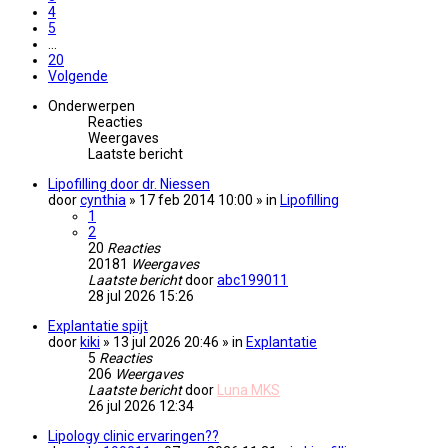
4
5
…
20
Volgende
Onderwerpen
Reacties
Weergaves
Laatste bericht
Lipofilling door dr. Niessen
door
cynthia
» 17 feb 2014 10:00 » in
Lipofilling
1
2
20
Reacties
20181
Weergaves
Laatste bericht
door
abc199011
28 jul 2026 15:26
Explantatie spijt
door
kiki
» 13 jul 2026 20:46 » in
Explantatie
5
Reacties
206
Weergaves
Laatste bericht
door
Luna MKS
26 jul 2026 12:34
Lipology clinic ervaringen??