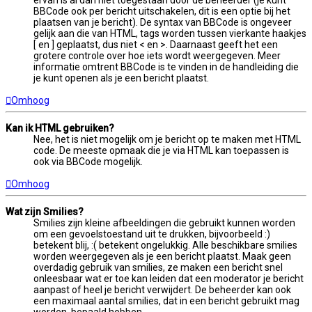
ervan is al dan niet toegestaan door de beheerder (je kunt
BBCode ook per bericht uitschakelen, dit is een optie bij het
plaatsen van je bericht). De syntax van BBCode is ongeveer
gelijk aan die van HTML, tags worden tussen vierkante haakjes
[ en ] geplaatst, dus niet < en >. Daarnaast geeft het een
grotere controle over hoe iets wordt weergegeven. Meer
informatie omtrent BBCode is te vinden in de handleiding die
je kunt openen als je een bericht plaatst.
Omhoog
Kan ik HTML gebruiken?
Nee, het is niet mogelijk om je bericht op te maken met HTML
code. De meeste opmaak die je via HTML kan toepassen is
ook via BBCode mogelijk.
Omhoog
Wat zijn Smilies?
Smilies zijn kleine afbeeldingen die gebruikt kunnen worden
om een gevoelstoestand uit te drukken, bijvoorbeeld :)
betekent blij, :( betekent ongelukkig. Alle beschikbare smilies
worden weergegeven als je een bericht plaatst. Maak geen
overdadig gebruik van smilies, ze maken een bericht snel
onleesbaar wat er toe kan leiden dat een moderator je bericht
aanpast of heel je bericht verwijdert. De beheerder kan ook
een maximaal aantal smilies, dat in een bericht gebruikt mag