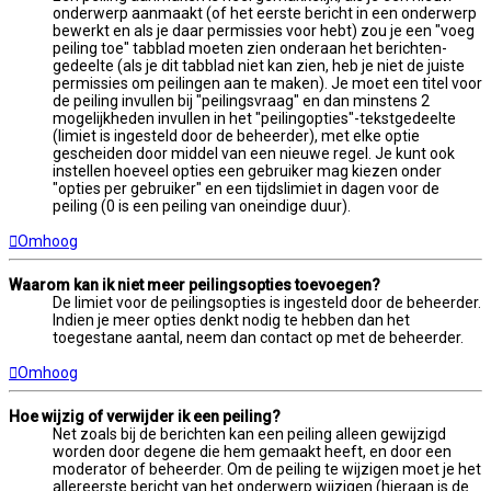
onderwerp aanmaakt (of het eerste bericht in een onderwerp
bewerkt en als je daar permissies voor hebt) zou je een "voeg
peiling toe" tabblad moeten zien onderaan het berichten-
gedeelte (als je dit tabblad niet kan zien, heb je niet de juiste
permissies om peilingen aan te maken). Je moet een titel voor
de peiling invullen bij "peilingsvraag" en dan minstens 2
mogelijkheden invullen in het "peilingopties"-tekstgedeelte
(limiet is ingesteld door de beheerder), met elke optie
gescheiden door middel van een nieuwe regel. Je kunt ook
instellen hoeveel opties een gebruiker mag kiezen onder
"opties per gebruiker" en een tijdslimiet in dagen voor de
peiling (0 is een peiling van oneindige duur).
Omhoog
Waarom kan ik niet meer peilingsopties toevoegen?
De limiet voor de peilingsopties is ingesteld door de beheerder.
Indien je meer opties denkt nodig te hebben dan het
toegestane aantal, neem dan contact op met de beheerder.
Omhoog
Hoe wijzig of verwijder ik een peiling?
Net zoals bij de berichten kan een peiling alleen gewijzigd
worden door degene die hem gemaakt heeft, en door een
moderator of beheerder. Om de peiling te wijzigen moet je het
allereerste bericht van het onderwerp wijzigen (hieraan is de