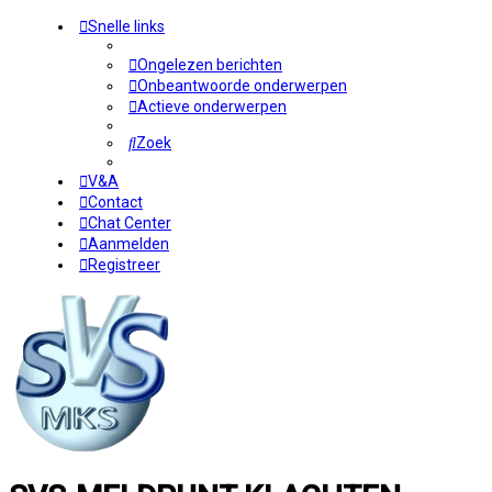
Snelle links
Ongelezen berichten
Onbeantwoorde onderwerpen
Actieve onderwerpen
Zoek
V&A
Contact
Chat Center
Aanmelden
Registreer