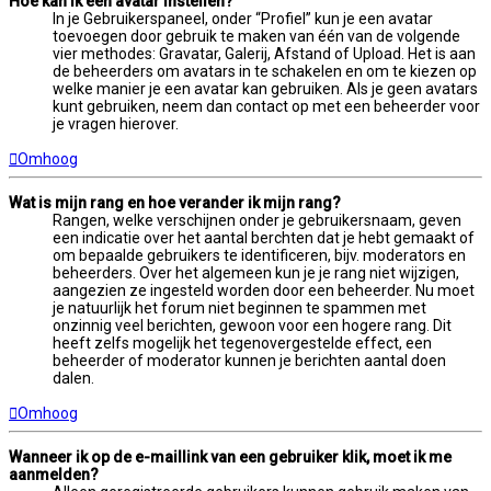
Hoe kan ik een avatar instellen?
In je Gebruikerspaneel, onder “Profiel” kun je een avatar
toevoegen door gebruik te maken van één van de volgende
vier methodes: Gravatar, Galerij, Afstand of Upload. Het is aan
de beheerders om avatars in te schakelen en om te kiezen op
welke manier je een avatar kan gebruiken. Als je geen avatars
kunt gebruiken, neem dan contact op met een beheerder voor
je vragen hierover.
Omhoog
Wat is mijn rang en hoe verander ik mijn rang?
Rangen, welke verschijnen onder je gebruikersnaam, geven
een indicatie over het aantal berchten dat je hebt gemaakt of
om bepaalde gebruikers te identificeren, bijv. moderators en
beheerders. Over het algemeen kun je je rang niet wijzigen,
aangezien ze ingesteld worden door een beheerder. Nu moet
je natuurlijk het forum niet beginnen te spammen met
onzinnig veel berichten, gewoon voor een hogere rang. Dit
heeft zelfs mogelijk het tegenovergestelde effect, een
beheerder of moderator kunnen je berichten aantal doen
dalen.
Omhoog
Wanneer ik op de e-maillink van een gebruiker klik, moet ik me
aanmelden?