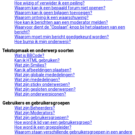
Hoe wijzig of verwijder ik een peiling?
Waarom kan ik een bepaald forum niet openen?
Waarom kan ik geen bijlagen toevoegen?
Waarom ontving ik een waarschuwing?
Hoe kan ik berichten aan een moderator melden?
Waarvoor dient de "Opslaan"-knop bij het plaatsen van een
bericht?
Waarom moet mijn bericht goedgekeurd worden?
Hoe bump ik mijn onderwerp?
Tekstopmaak en onderwerp soorten
Wat is BBCode?
Kan ik HTML gebruiken?
Wat zijn Smilies?
Kan ik afbeeldingen plaatsen?
Wat zijn globale mededelingen?
Wat zijn mededelingen?
Wat zijn sticky onderwerpen?
Wat zijn gesloten onderwerpen?
Wat zijn onderwerpiconen?
Gebruikers en gebruikersgroepen
Wat zijn Beheerders?
Wat zijn Moderators?
Wat zijn gebruikersgroepen?
Hoe word ik lid van een gebruikersgroep?
Hoe word ik een groepsleider?
Waarom staan verschillende gebruikersgroepen in een andere