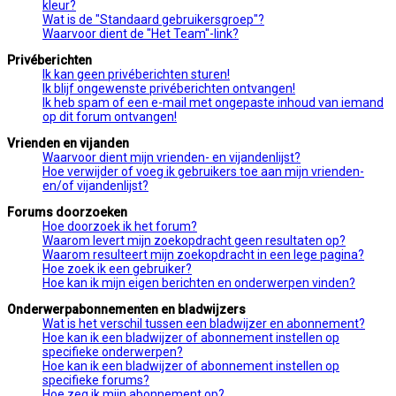
kleur?
Wat is de "Standaard gebruikersgroep"?
Waarvoor dient de "Het Team"-link?
Privéberichten
Ik kan geen privéberichten sturen!
Ik blijf ongewenste privéberichten ontvangen!
Ik heb spam of een e-mail met ongepaste inhoud van iemand
op dit forum ontvangen!
Vrienden en vijanden
Waarvoor dient mijn vrienden- en vijandenlijst?
Hoe verwijder of voeg ik gebruikers toe aan mijn vrienden-
en/of vijandenlijst?
Forums doorzoeken
Hoe doorzoek ik het forum?
Waarom levert mijn zoekopdracht geen resultaten op?
Waarom resulteert mijn zoekopdracht in een lege pagina?
Hoe zoek ik een gebruiker?
Hoe kan ik mijn eigen berichten en onderwerpen vinden?
Onderwerpabonnementen en bladwijzers
Wat is het verschil tussen een bladwijzer en abonnement?
Hoe kan ik een bladwijzer of abonnement instellen op
specifieke onderwerpen?
Hoe kan ik een bladwijzer of abonnement instellen op
specifieke forums?
Hoe zeg ik mijn abonnement op?