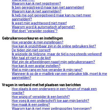
Waarom kan ik niet registreren?
Ik ben geregistreerd maar kan niet aanmelden!
Waarom kan ik niet aanmelden?
Ik heb me ooit geregistreerd maar kan nu niet meer
aanmelden!?
Ik weet mijn wachtwoord niet meer!
Waarom word ik automatisch afgemeld?
Wat doet "verwijder cookies"?
Gebruikersvoorkeuren en instellingen
Hoe verander ik mijn instellingen?
Hoe kan ik onzichtbaar zijn in de online gebruikers lijst?
De tijden zijn niet correct!
Ik wijzigde de tijdzone, maar de tijd is nog steeds verkeerd!
Mijn taal zit niet in de lijst!
Wat zijn de afbeeldingen naast mijn gebruikersnaam?
Hoe kan ik een avatar instellen?
Wat is mijn rang en hoe verander ik mijn rang?
Wanneer ik op de e-maillink van een gebruiker klik, moet ik me
aanmelden?
Vragen in verband met het plaatsen van berichten
Hoe plaats ik een onderwerp in een forum of maak een
reactie?
Hoe wijzig of verwijder ik een bericht?
Hoe voeg ik een onderschrift toe aan mijn bericht?
Hoe maak ik een peiling?
Waarom kan ik niet meer peilingsopties toevoegen?