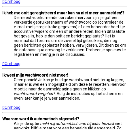
Omhoog
Ik heb me ooit geregistreerd maar kan nu niet meer aanmelden!?
De meest voorkomende oorzaken hiervoor zijn: je gaf een
verkeerde gebruikersnaam of wachtwoord op (controleer de
e-mail met je registratie gegevens) of een beheerder heeft je
account verwijderd om één of andere reden. Indien dit laatste
het geval is, heb je dan ooit een bericht geplaatst? Het is
normaal dat forums om de zoveel tijd gebruikers, die nog
geen berichten geplaatst hebben, verwijderen. Dit doen ze om
de database qua omvang te verkleinen. Probeer je opnieuw te
registreren en meng je in de discussies.
Omhoog
Ik weet mijn wachtwoord niet meer!
Geen paniek! Je kan je huidige wachtwoord niet terug krijgen,
maar er is wel een mogelijkheid om deze te resetten. Hiervoor
moet je naar de aanmeldpagina gaan en klikken op
wachtwoord vergeten?
. Volg de instructies op het scherm en
even later kan je je weer aanmelden.
Omhoog
Waarom word ik automatisch afgemeld?
Als je de optie
meld mij automatisch aan bij ieder bezoek
niet
aanvinkt, blijf je maar voor een bepaalde tijd aangemeld. Zo