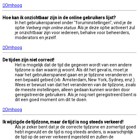
Omhoog
Hoe kan ik onzichtbaar zijn in de online gebruikers lijst?
In het gebruikerspaneel onder "foruminstellingen", vind je de
optie
Verberg mijn online status
. Als je deze optie activeert zul
je onzichtbaar zijn voor iedereen, behalve voor beheerders,
moderators en jezelf.
Omhoog
De tijden zijn niet correct!
Het is mogelijk dat de tijd die gegeven wordt van een andere
tijdzone is dan waarin jij woont. Als dit het geval is, moet je
naar het gebruikerspaneel gaan en je tijdzone veranderen in
een bepaald gebied (vb: Amsterdam, New York, Sydney, enz.).
Wees er bewust van dat het veranderen van de tijdzone, zoals
de meeste instellingen, alleen gedaan kunnen worden door
geregistreerde gebruikers. Als je nog niet geregistreerd bent is
dit een goed moment om dit te doen.
Omhoog
Ik wijzigde de tijdzone, maar de tijd is nog steeds verkeerd!
Als je zeker bent dat je de correcte tijdzone en zomertijd goed
hebt ingevuld en de tijd is nog steeds anders, is waarschijnlijk
de tijd op de server verkeerd ingesteld en zullen de