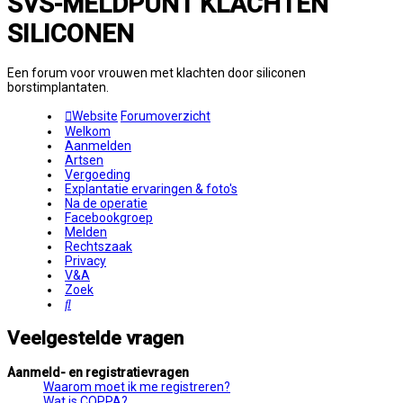
SVS-MELDPUNT KLACHTEN
SILICONEN
Een forum voor vrouwen met klachten door siliconen
borstimplantaten.
Website
Forumoverzicht
Welkom
Aanmelden
Artsen
Vergoeding
Explantatie ervaringen & foto's
Na de operatie
Facebookgroep
Melden
Rechtszaak
Privacy
V&A
Zoek
Zoek
Veelgestelde vragen
Aanmeld- en registratievragen
Waarom moet ik me registreren?
Wat is COPPA?