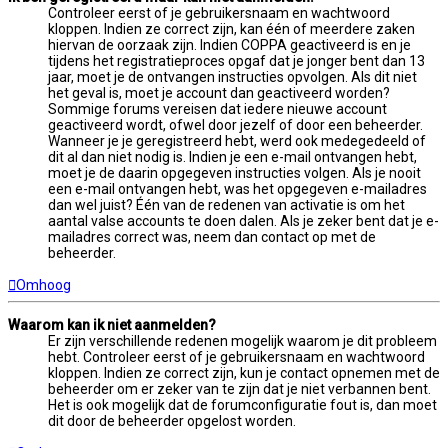
Controleer eerst of je gebruikersnaam en wachtwoord
kloppen. Indien ze correct zijn, kan één of meerdere zaken
hiervan de oorzaak zijn. Indien COPPA geactiveerd is en je
tijdens het registratieproces opgaf dat je jonger bent dan 13
jaar, moet je de ontvangen instructies opvolgen. Als dit niet
het geval is, moet je account dan geactiveerd worden?
Sommige forums vereisen dat iedere nieuwe account
geactiveerd wordt, ofwel door jezelf of door een beheerder.
Wanneer je je geregistreerd hebt, werd ook medegedeeld of
dit al dan niet nodig is. Indien je een e-mail ontvangen hebt,
moet je de daarin opgegeven instructies volgen. Als je nooit
een e-mail ontvangen hebt, was het opgegeven e-mailadres
dan wel juist? Één van de redenen van activatie is om het
aantal valse accounts te doen dalen. Als je zeker bent dat je e-
mailadres correct was, neem dan contact op met de
beheerder.
Omhoog
Waarom kan ik niet aanmelden?
Er zijn verschillende redenen mogelijk waarom je dit probleem
hebt. Controleer eerst of je gebruikersnaam en wachtwoord
kloppen. Indien ze correct zijn, kun je contact opnemen met de
beheerder om er zeker van te zijn dat je niet verbannen bent.
Het is ook mogelijk dat de forumconfiguratie fout is, dan moet
dit door de beheerder opgelost worden.