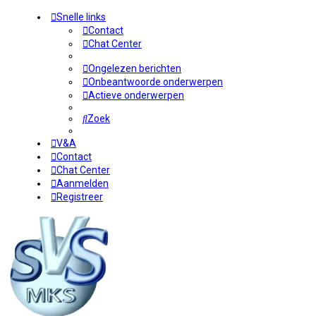
Snelle links
Contact
Chat Center
Ongelezen berichten
Onbeantwoorde onderwerpen
Actieve onderwerpen
Zoek
V&A
Contact
Chat Center
Aanmelden
Registreer