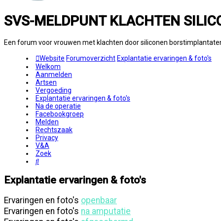
SVS-MELDPUNT KLACHTEN SILIC
Een forum voor vrouwen met klachten door siliconen borstimplantate
Website
Forumoverzicht
Explantatie ervaringen & foto's
Welkom
Aanmelden
Artsen
Vergoeding
Explantatie ervaringen & foto's
Na de operatie
Facebookgroep
Melden
Rechtszaak
Privacy
V&A
Zoek
Zoek
Explantatie ervaringen & foto's
Ervaringen en foto's
openbaar
Ervaringen en foto's
na amputatie