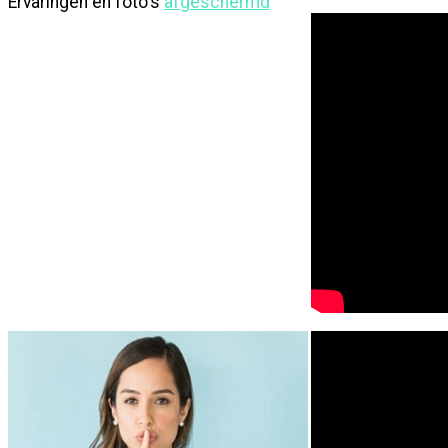
Ervaringen en foto's
afgeschermd