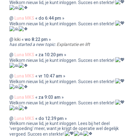
Welkom nieuw lid, je kunt inloggen. Succes en sterkte!
@
Luna MKS
« do 6:44 pm »
Welkom nieuw lid, je kunt inloggen. Succes en sterkte!
@
kiki
« wo 8:22 pm »
has started a new topic:
Explantatie en lift
@
Luna MKS
« za 10:20 pm »
Welkom nieuw lid, je kunt inloggen. Succes en sterkte!
@
Luna MKS
« vr 10:47 am »
Welkom nieuw lid, je kunt inloggen. Succes en sterkte!
@
Luna MKS
« za 9:03 am »
Welkom nieuw lid, je kunt inloggen. Succes en sterkte!
@
Luna MKS
« do 12:39 pm »
Welkom nieuw lid, je kunt inloggen. Lees bij het deel
'vergoeding' meer, want je krijgt de operatie wel degelijk
vergoed. Succes en sterkte!