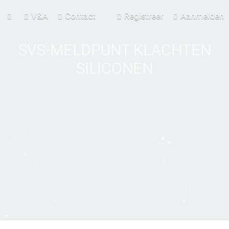
V&A
Contact
Registreer
Aanmelden
SVS-MELDPUNT KLACHTEN
SILICONEN