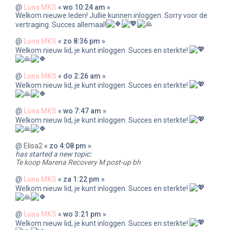
@
Luna MKS
« wo 10:24 am »
Welkom nieuwe leden! Jullie kunnen inloggen. Sorry voor de
vertraging. Succes allemaal!
@
Luna MKS
« zo 8:36 pm »
Welkom nieuw lid, je kunt inloggen. Succes en sterkte!
@
Luna MKS
« do 2:26 am »
Welkom nieuw lid, je kunt inloggen. Succes en sterkte!
@
Luna MKS
« wo 7:47 am »
Welkom nieuw lid, je kunt inloggen. Succes en sterkte!
@
Elisa2
« zo 4:08 pm »
has started a new topic:
Te koop Marena Recovery M post-up bh
@
Luna MKS
« za 1:22 pm »
Welkom nieuw lid, je kunt inloggen. Succes en sterkte!
@
Luna MKS
« wo 3:21 pm »
Welkom nieuw lid, je kunt inloggen. Succes en sterkte!