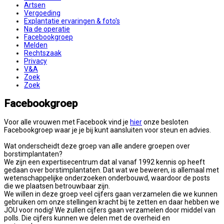
Artsen
Vergoeding
Explantatie ervaringen & foto's
Na de operatie
Facebookgroep
Melden
Rechtszaak
Privacy
V&A
Zoek
Zoek
Facebookgroep
Voor alle vrouwen met Facebook vind je
hier
onze besloten
Facebookgroep waar je je bij kunt aansluiten voor steun en advies.
Wat onderscheidt deze groep van alle andere groepen over
borstimplantaten?
We zijn een expertisecentrum dat al vanaf 1992 kennis op heeft
gedaan over borstimplantaten. Dat wat we beweren, is allemaal met
wetenschappelijke onderzoeken onderbouwd, waardoor de posts
die we plaatsen betrouwbaar zijn.
We willen in deze groep veel cijfers gaan verzamelen die we kunnen
gebruiken om onze stellingen kracht bij te zetten en daar hebben we
JOU voor nodig! We zullen cijfers gaan verzamelen door middel van
polls. Die cijfers kunnen we delen met de overheid en