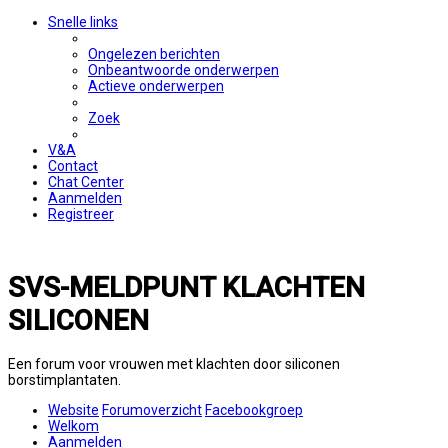
Snelle links
Ongelezen berichten
Onbeantwoorde onderwerpen
Actieve onderwerpen
Zoek
V&A
Contact
Chat Center
Aanmelden
Registreer
SVS-MELDPUNT KLACHTEN
SILICONEN
Een forum voor vrouwen met klachten door siliconen
borstimplantaten.
Website
Forumoverzicht
Facebookgroep
Welkom
Aanmelden