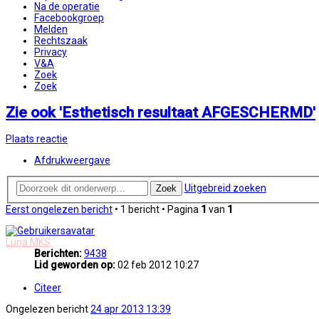
Na de operatie
Facebookgroep
Melden
Rechtszaak
Privacy
V&A
Zoek
Zoek
Zie ook 'Esthetisch resultaat AFGESCHERMD'
Plaats reactie
Afdrukweergave
Uitgebreid zoeken
Zoek
Eerst ongelezen bericht
• 1 bericht • Pagina
1
van
1
Luna MKS
Berichten:
9438
Lid geworden op:
02 feb 2012 10:27
Citeer
Ongelezen bericht
24 apr 2013 13:39