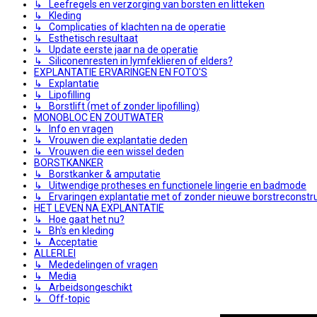
↳ Leefregels en verzorging van borsten en litteken
↳ Kleding
↳ Complicaties of klachten na de operatie
↳ Esthetisch resultaat
↳ Update eerste jaar na de operatie
↳ Siliconenresten in lymfeklieren of elders?
EXPLANTATIE ERVARINGEN EN FOTO'S
↳ Explantatie
↳ Lipofilling
↳ Borstlift (met of zonder lipofilling)
MONOBLOC EN ZOUTWATER
↳ Info en vragen
↳ Vrouwen die explantatie deden
↳ Vrouwen die een wissel deden
BORSTKANKER
↳ Borstkanker & amputatie
↳ Uitwendige protheses en functionele lingerie en badmode
↳ Ervaringen explantatie met of zonder nieuwe borstreconstru
HET LEVEN NA EXPLANTATIE
↳ Hoe gaat het nu?
↳ Bh's en kleding
↳ Acceptatie
ALLERLEI
↳ Mededelingen of vragen
↳ Media
↳ Arbeidsongeschikt
↳ Off-topic