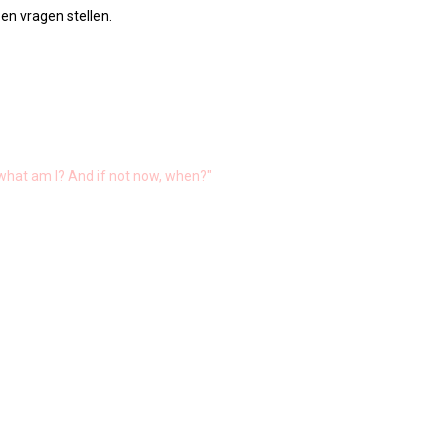
 en vragen stellen.
, what am I? And if not now, when?"