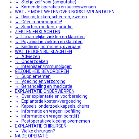
↳ Stel je zelf voor (amputatie)
↳ Komende operaties en succeswensen
WAT JE MOET WETEN OVER BORSTIMPLANTATEN
↳ Risico's, lekken, scheuren, zweten
↳ Géén mammografie!
↳ Soorten, merken, garantie
ZIEKTEN EN KLACHTEN
↳ Lichamelijke ziekten en klachten
↳ Psychische ziekten en klachten
↳ Kinderen, hormonen, overgang
WAT TE DOEN BIJ KLACHTEN
↳ Adviezen
↳ Onderzoeken
↳ Internisten/immunologen
GEZONDHEID BEVORDEREN
↳ Supplementen
↳ Voeding en verzorging
↳ Behandeling en medicatie
EXPLANTATIE ONDERWERPEN
↳ Over explantatie en voorbereiding
↳ Explantatie kosten/vergoeding
↳ Kapsels, onderzoek kapsels, drains
↳ Informatie en vragen lipofilling
↳ Informatie en vragen borstlift
↳ Postoperatieve kleding overnemen
EXPLANTATIE CHIRURGEN
↳ Welke chirurgen?
NA DE OPERATIE