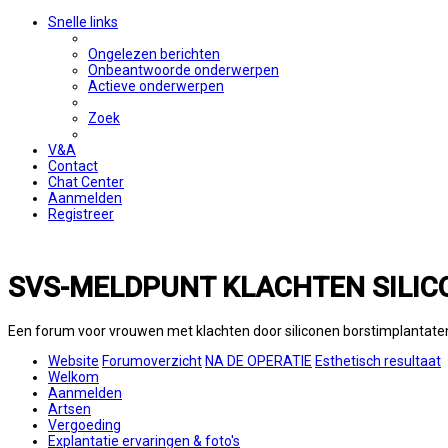
Snelle links
Ongelezen berichten
Onbeantwoorde onderwerpen
Actieve onderwerpen
Zoek
V&A
Contact
Chat Center
Aanmelden
Registreer
SVS-MELDPUNT KLACHTEN SILIC
Een forum voor vrouwen met klachten door siliconen borstimplantate
Website
Forumoverzicht
NA DE OPERATIE
Esthetisch resultaat
Welkom
Aanmelden
Artsen
Vergoeding
Explantatie ervaringen & foto's