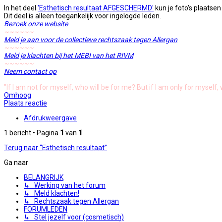
In het deel
'Esthetisch resultaat AFGESCHERMD'
kun je foto's plaatsen
Dit deel is alleen toegankelijk voor ingelogde leden.
Bezoek onze website
~~~~~~
Meld je aan voor de collectieve rechtszaak tegen Allergan
~~~~~~
Meld je klachten bij het MEBI van het RIVM
~~~~~~
Neem contact op
"If I am not for myself, who will be for me? But if I am only for myself
Omhoog
Plaats reactie
Afdrukweergave
1 bericht • Pagina
1
van
1
Terug naar “Esthetisch resultaat”
Ga naar
BELANGRIJK
↳ Werking van het forum
↳ Meld klachten!
↳ Rechtszaak tegen Allergan
FORUMLEDEN
↳ Stel jezelf voor (cosmetisch)