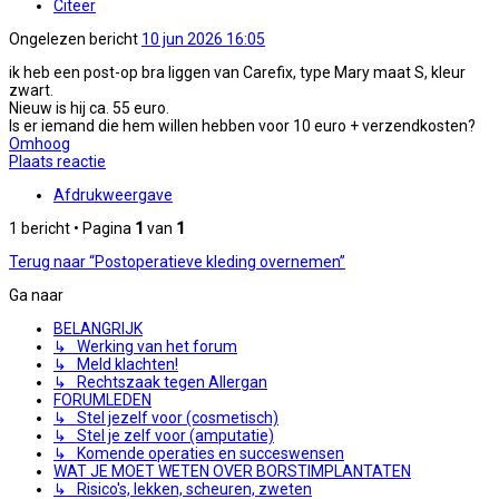
Citeer
Ongelezen bericht
10 jun 2026 16:05
ik heb een post-op bra liggen van Carefix, type Mary maat S, kleur
zwart.
Nieuw is hij ca. 55 euro.
Is er iemand die hem willen hebben voor 10 euro + verzendkosten?
Omhoog
Plaats reactie
Afdrukweergave
1 bericht • Pagina
1
van
1
Terug naar “Postoperatieve kleding overnemen”
Ga naar
BELANGRIJK
↳ Werking van het forum
↳ Meld klachten!
↳ Rechtszaak tegen Allergan
FORUMLEDEN
↳ Stel jezelf voor (cosmetisch)
↳ Stel je zelf voor (amputatie)
↳ Komende operaties en succeswensen
WAT JE MOET WETEN OVER BORSTIMPLANTATEN
↳ Risico's, lekken, scheuren, zweten