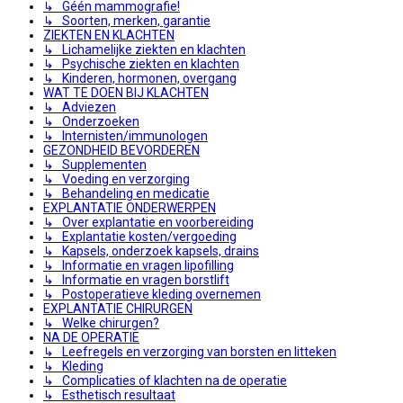
↳ Géén mammografie!
↳ Soorten, merken, garantie
ZIEKTEN EN KLACHTEN
↳ Lichamelijke ziekten en klachten
↳ Psychische ziekten en klachten
↳ Kinderen, hormonen, overgang
WAT TE DOEN BIJ KLACHTEN
↳ Adviezen
↳ Onderzoeken
↳ Internisten/immunologen
GEZONDHEID BEVORDEREN
↳ Supplementen
↳ Voeding en verzorging
↳ Behandeling en medicatie
EXPLANTATIE ONDERWERPEN
↳ Over explantatie en voorbereiding
↳ Explantatie kosten/vergoeding
↳ Kapsels, onderzoek kapsels, drains
↳ Informatie en vragen lipofilling
↳ Informatie en vragen borstlift
↳ Postoperatieve kleding overnemen
EXPLANTATIE CHIRURGEN
↳ Welke chirurgen?
NA DE OPERATIE
↳ Leefregels en verzorging van borsten en litteken
↳ Kleding
↳ Complicaties of klachten na de operatie
↳ Esthetisch resultaat