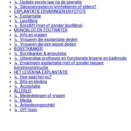
↳ Update eerste jaar na de operatie
↳ Siliconenresten in lymfeklieren of elders?
EXPLANTATIE ERVARINGEN EN FOTO'S
↳ Explantatie
↳ Lipofilling
↳ Borstlift (met of zonder lipofilling)
MONOBLOC EN ZOUTWATER
↳ Info en vragen
↳ Vrouwen die explantatie deden
↳ Vrouwen die een wissel deden
BORSTKANKER
↳ Borstkanker & amputatie
↳ Uitwendige protheses en functionele lingerie en badmode
↳ Ervaringen explantatie met of zonder nieuwe
borstreconstructie
HET LEVEN NA EXPLANTATIE
↳ Hoe gaat het nu?
↳ Bh's en kleding
↳ Acceptatie
ALLERLEI
↳ Mededelingen of vragen
↳ Media
↳ Arbeidsongeschikt
↳ Off-topic