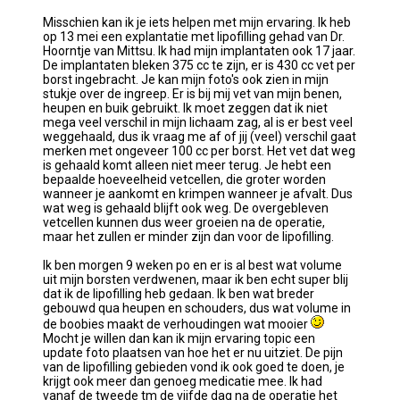
Misschien kan ik je iets helpen met mijn ervaring. Ik heb
op 13 mei een explantatie met lipofilling gehad van Dr.
Hoorntje van Mittsu. Ik had mijn implantaten ook 17 jaar.
De implantaten bleken 375 cc te zijn, er is 430 cc vet per
borst ingebracht. Je kan mijn foto's ook zien in mijn
stukje over de ingreep. Er is bij mij vet van mijn benen,
heupen en buik gebruikt. Ik moet zeggen dat ik niet
mega veel verschil in mijn lichaam zag, al is er best veel
weggehaald, dus ik vraag me af of jij (veel) verschil gaat
merken met ongeveer 100 cc per borst. Het vet dat weg
is gehaald komt alleen niet meer terug. Je hebt een
bepaalde hoeveelheid vetcellen, die groter worden
wanneer je aankomt en krimpen wanneer je afvalt. Dus
wat weg is gehaald blijft ook weg. De overgebleven
vetcellen kunnen dus weer groeien na de operatie,
maar het zullen er minder zijn dan voor de lipofilling.
Ik ben morgen 9 weken po en er is al best wat volume
uit mijn borsten verdwenen, maar ik ben echt super blij
dat ik de lipofilling heb gedaan. Ik ben wat breder
gebouwd qua heupen en schouders, dus wat volume in
de boobies maakt de verhoudingen wat mooier
Mocht je willen dan kan ik mijn ervaring topic een
update foto plaatsen van hoe het er nu uitziet. De pijn
van de lipofilling gebieden vond ik ook goed te doen, je
krijgt ook meer dan genoeg medicatie mee. Ik had
vanaf de tweede tm de vijfde dag na de operatie het