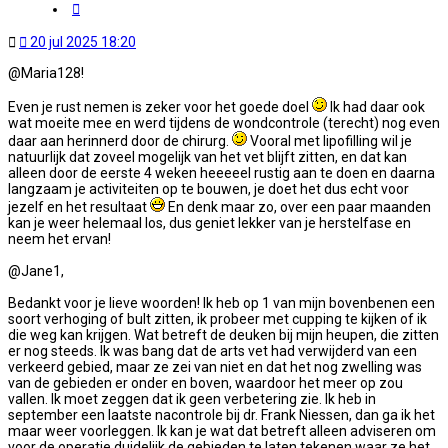
Citeer
Ongelezen
20 jul 2025 18:20
bericht
@Maria128!
Even je rust nemen is zeker voor het goede doel
Ik had daar ook
wat moeite mee en werd tijdens de wondcontrole (terecht) nog even
daar aan herinnerd door de chirurg.
Vooral met lipofilling wil je
natuurlijk dat zoveel mogelijk van het vet blijft zitten, en dat kan
alleen door de eerste 4 weken heeeeel rustig aan te doen en daarna
langzaam je activiteiten op te bouwen, je doet het dus echt voor
jezelf en het resultaat
En denk maar zo, over een paar maanden
kan je weer helemaal los, dus geniet lekker van je herstelfase en
neem het ervan!
@Jane1,
Bedankt voor je lieve woorden! Ik heb op 1 van mijn bovenbenen een
soort verhoging of bult zitten, ik probeer met cupping te kijken of ik
die weg kan krijgen. Wat betreft de deuken bij mijn heupen, die zitten
er nog steeds. Ik was bang dat de arts vet had verwijderd van een
verkeerd gebied, maar ze zei van niet en dat het nog zwelling was
van de gebieden er onder en boven, waardoor het meer op zou
vallen. Ik moet zeggen dat ik geen verbetering zie. Ik heb in
september een laatste nacontrole bij dr. Frank Niessen, dan ga ik het
maar weer voorleggen. Ik kan je wat dat betreft alleen adviseren om
voor de operatie duidelijk de gebieden te laten tekenen waar ze het