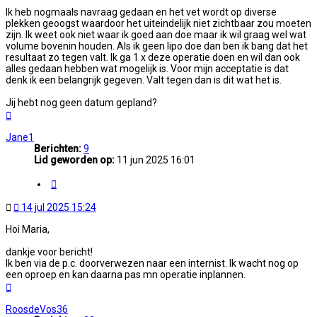
Ik heb nogmaals navraag gedaan en het vet wordt op diverse
plekken geoogst waardoor het uiteindelijk niet zichtbaar zou moeten
zijn. Ik weet ook niet waar ik goed aan doe maar ik wil graag wel wat
volume bovenin houden. Als ik geen lipo doe dan ben ik bang dat het
resultaat zo tegen valt. Ik ga 1 x deze operatie doen en wil dan ook
alles gedaan hebben wat mogelijk is. Voor mijn acceptatie is dat
denk ik een belangrijk gegeven. Valt tegen dan is dit wat het is.
Jij hebt nog geen datum gepland?
Omhoog
Jane1
Berichten:
9
Lid geworden op:
11 jun 2025 16:01
Citeer
Ongelezen
14 jul 2025 15:24
bericht
Hoi Maria,
dankje voor bericht!
Ik ben via de p.c. doorverwezen naar een internist. Ik wacht nog op
een oproep en kan daarna pas mn operatie inplannen.
Omhoog
RoosdeVos36