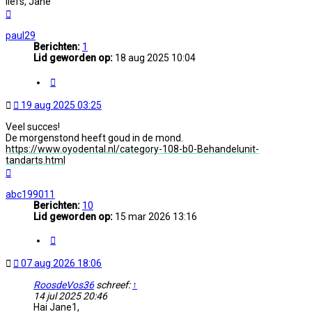
liefs, Jane
Omhoog
paul29
Berichten:
1
Lid geworden op:
18 aug 2025 10:04
Citeer
Ongelezen
19 aug 2025 03:25
bericht
Veel succes!
De morgenstond heeft goud in de mond.
https://www.oyodental.nl/category-108-b0-Behandelunit-
tandarts.html
Omhoog
abc199011
Berichten:
10
Lid geworden op:
15 mar 2026 13:16
Citeer
Ongelezen
07 aug 2026 18:06
bericht
RoosdeVos36
schreef:
↑
14 jul 2025 20:46
Hai Jane1,