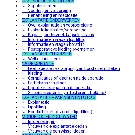
GEZONDHEID BEVORDEREN
↳ Supplementen
↳ Voeding en verzorging
↳ Behandeling en medicatie
EXPLANTATIE ONDERWERPEN
↳ Over explantatie en voorbereiding
↳ Explantatie kosten/vergoeding
↳ Kapsels, onderzoek kapsels, drains
↳ Informatie en vragen lipofilling
↳ Informatie en vragen borstlift
↳ Postoperatieve kleding overnemen
EXPLANTATIE CHIRURGEN
↳ Welke chirurgen?
NA DE OPERATIE
↳ Leefregels en verzorging van borsten en litteken
↳ Kleding
↳ Complicaties of klachten na de operatie
↳ Esthetisch resultaat
↳ Update eerste jaar na de operatie
↳ Siliconenresten in lymfeklieren of elders?
EXPLANTATIE ERVARINGEN EN FOTO'S
↳ Explantatie
↳ Lipofilling
↳ Borstlift (met of zonder lipofilling)
MONOBLOC EN ZOUTWATER
↳ Info en vragen
↳ Vrouwen die explantatie deden
↳ Vrouwen die een wissel deden