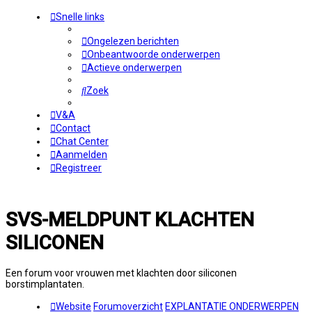
Snelle links
Ongelezen berichten
Onbeantwoorde onderwerpen
Actieve onderwerpen
Zoek
V&A
Contact
Chat Center
Aanmelden
Registreer
SVS-MELDPUNT KLACHTEN
SILICONEN
Een forum voor vrouwen met klachten door siliconen
borstimplantaten.
Website
Forumoverzicht
EXPLANTATIE ONDERWERPEN