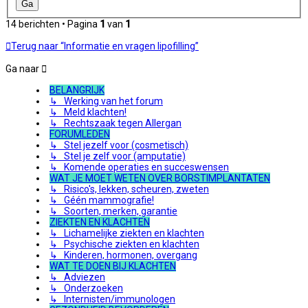
14 berichten • Pagina
1
van
1
Terug naar “Informatie en vragen lipofilling”
Ga naar
BELANGRIJK
↳ Werking van het forum
↳ Meld klachten!
↳ Rechtszaak tegen Allergan
FORUMLEDEN
↳ Stel jezelf voor (cosmetisch)
↳ Stel je zelf voor (amputatie)
↳ Komende operaties en succeswensen
WAT JE MOET WETEN OVER BORSTIMPLANTATEN
↳ Risico's, lekken, scheuren, zweten
↳ Géén mammografie!
↳ Soorten, merken, garantie
ZIEKTEN EN KLACHTEN
↳ Lichamelijke ziekten en klachten
↳ Psychische ziekten en klachten
↳ Kinderen, hormonen, overgang
WAT TE DOEN BIJ KLACHTEN
↳ Adviezen
↳ Onderzoeken
↳ Internisten/immunologen