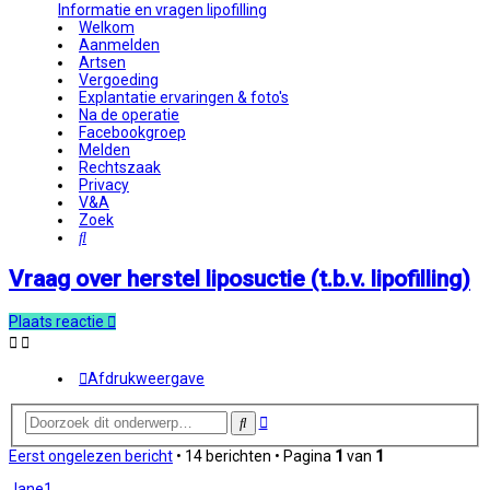
Informatie en vragen lipofilling
Welkom
Aanmelden
Artsen
Vergoeding
Explantatie ervaringen & foto's
Na de operatie
Facebookgroep
Melden
Rechtszaak
Privacy
V&A
Zoek
Zoek
Vraag over herstel liposuctie (t.b.v. lipofilling)
Plaats reactie
Afdrukweergave
Uitgebreid
Zoek
zoeken
Eerst ongelezen bericht
• 14 berichten • Pagina
1
van
1
Jane1