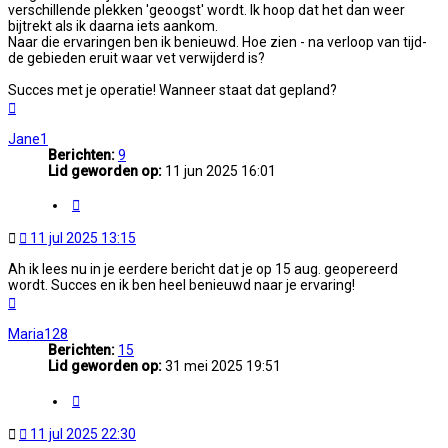
verschillende plekken 'geoogst' wordt. Ik hoop dat het dan weer
bijtrekt als ik daarna iets aankom.
Naar die ervaringen ben ik benieuwd. Hoe zien - na verloop van tijd-
de gebieden eruit waar vet verwijderd is?
Succes met je operatie! Wanneer staat dat gepland?
Omhoog
Jane1
Berichten:
9
Lid geworden op:
11 jun 2025 16:01
Citeer
Ongelezen
11 jul 2025 13:15
bericht
Ah ik lees nu in je eerdere bericht dat je op 15 aug. geopereerd
wordt. Succes en ik ben heel benieuwd naar je ervaring!
Omhoog
Maria128
Berichten:
15
Lid geworden op:
31 mei 2025 19:51
Citeer
Ongelezen
11 jul 2025 22:30
bericht