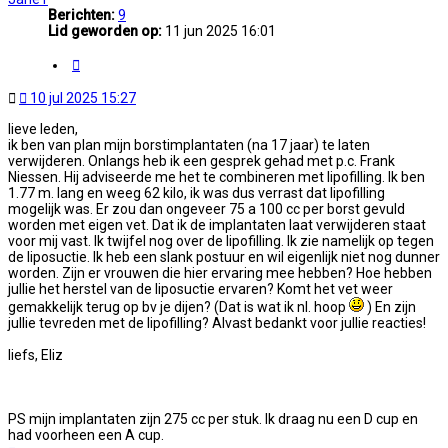
Berichten:
9
Lid geworden op:
11 jun 2025 16:01
Citeer
Ongelezen
10 jul 2025 15:27
bericht
lieve leden,
ik ben van plan mijn borstimplantaten (na 17 jaar) te laten
verwijderen. Onlangs heb ik een gesprek gehad met p.c. Frank
Niessen. Hij adviseerde me het te combineren met lipofilling. Ik ben
1.77 m. lang en weeg 62 kilo, ik was dus verrast dat lipofilling
mogelijk was. Er zou dan ongeveer 75 a 100 cc per borst gevuld
worden met eigen vet. Dat ik de implantaten laat verwijderen staat
voor mij vast. Ik twijfel nog over de lipofilling. Ik zie namelijk op tegen
de liposuctie. Ik heb een slank postuur en wil eigenlijk niet nog dunner
worden. Zijn er vrouwen die hier ervaring mee hebben? Hoe hebben
jullie het herstel van de liposuctie ervaren? Komt het vet weer
gemakkelijk terug op bv je dijen? (Dat is wat ik nl. hoop
) En zijn
jullie tevreden met de lipofilling? Alvast bedankt voor jullie reacties!
liefs, Eliz
PS mijn implantaten zijn 275 cc per stuk. Ik draag nu een D cup en
had voorheen een A cup.