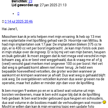
Berichten:
23
Lid geworden op:
27 jan 2025 21:13
Citeer
Ongelezen
14 jul 2025 20:46
bericht
Hai Jane1,
Misschien kan ik je iets helpen met mijn ervaring. Ik heb op 13 mei
een explantatie met lipofilling gehad van Dr. Hoorntje van Mittsu. Ik
had mijn implantaten ook 17 jaar. De implantaten bleken 375 cc te
zijn, er is 430 cc vet per borst ingebracht. Je kan mijn foto's ook zien
in mijn stukje over de ingreep. Er is bij mij vet van mijn benen, heupen
en buik gebruikt. Ik moet zeggen dat ik niet mega veel verschil in mijn
lichaam zag, al is er best veel weggehaald, dus ik vraag me af of jij
(veel) verschil gaat merken met ongeveer 100 cc per borst. Het vet
dat weg is gehaald komt alleen niet meer terug. Je hebt een
bepaalde hoeveelheid vetcellen, die groter worden wanneer je
aankomt en krimpen wanneer je afvalt. Dus wat weg is gehaald blijft
ook weg. De overgebleven vetcellen kunnen dus weer groeien na de
operatie, maar het zullen er minder zijn dan voor de lipofilling.
Ik ben morgen 9 weken po en er is al best wat volume uit mijn
borsten verdwenen, maar ik ben echt super blij dat ik de lipofilling
heb gedaan. Ik ben wat breder gebouwd qua heupen en schouders,
dus wat volume in de boobies maakt de verhoudingen wat mooier
Mocht je willen dan kan ik mijn ervaring topic een update foto