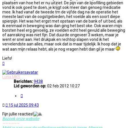
plaatsen van hoe het er nu uitziet. De pijn van de lipofilling gebieden
vond ik ook goed te doen, je krijgt ook meer dan genoeg medicatie
mee. Ik had vanaf de tweede tm de vijfde dag na de operatie het
meeste last van de oogstgebieden, het voelde als een soort diepe
spierpijn. Het was het ergst met opstaan van de bank of uit bed, als
ik eenmaal in beweging was dan ging het best oke. Ook waren mijn
borsten heel erg gevoelig, ze voelden echt heel gevuld alle beweging
of aanraking was niet fijn. Dat duurde ongeveer 3 weken, maar je
went er snel aan. Het drukpak en rechtop slapen vond ik het
vervelendste aan alles, maar ook dat is maar tijdelijk. Ik hoop dat je
wat aan mijn relaas hebt, als je nog vragen hebt dan gil je maar
Liefs!
Omhoog
Luna MKS
Berichten:
9438
Lid geworden op:
02 feb 2012 10:27
Citeer
Ongelezen
15 jul 2025 09:43
bericht
Fijn jullie reacties!
Bezoek onze website
~~~~~~
Meld je aan voor de collectieve rechtszaak tegen Allergan