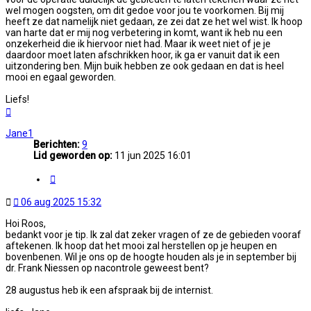
wel mogen oogsten, om dit gedoe voor jou te voorkomen. Bij mij
heeft ze dat namelijk niet gedaan, ze zei dat ze het wel wist. Ik hoop
van harte dat er mij nog verbetering in komt, want ik heb nu een
onzekerheid die ik hiervoor niet had. Maar ik weet niet of je je
daardoor moet laten afschrikken hoor, ik ga er vanuit dat ik een
uitzondering ben. Mijn buik hebben ze ook gedaan en dat is heel
mooi en egaal geworden.
Liefs!
Omhoog
Jane1
Berichten:
9
Lid geworden op:
11 jun 2025 16:01
Citeer
Ongelezen
06 aug 2025 15:32
bericht
Hoi Roos,
bedankt voor je tip. Ik zal dat zeker vragen of ze de gebieden vooraf
aftekenen. Ik hoop dat het mooi zal herstellen op je heupen en
bovenbenen. Wil je ons op de hoogte houden als je in september bij
dr. Frank Niessen op nacontrole geweest bent?
28 augustus heb ik een afspraak bij de internist.