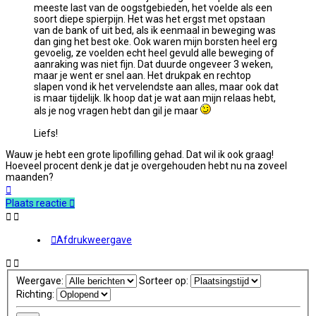
meeste last van de oogstgebieden, het voelde als een
soort diepe spierpijn. Het was het ergst met opstaan
van de bank of uit bed, als ik eenmaal in beweging was
dan ging het best oke. Ook waren mijn borsten heel erg
gevoelig, ze voelden echt heel gevuld alle beweging of
aanraking was niet fijn. Dat duurde ongeveer 3 weken,
maar je went er snel aan. Het drukpak en rechtop
slapen vond ik het vervelendste aan alles, maar ook dat
is maar tijdelijk. Ik hoop dat je wat aan mijn relaas hebt,
als je nog vragen hebt dan gil je maar
Liefs!
Wauw je hebt een grote lipofilling gehad. Dat wil ik ook graag!
Hoeveel procent denk je dat je overgehouden hebt nu na zoveel
maanden?
Omhoog
Plaats reactie
Afdrukweergave
Weergave:
Sorteer op:
Richting: