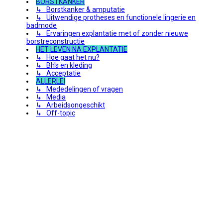
BORSTKANKER
↳ Borstkanker & amputatie
↳ Uitwendige protheses en functionele lingerie en
badmode
↳ Ervaringen explantatie met of zonder nieuwe
borstreconstructie
HET LEVEN NA EXPLANTATIE
↳ Hoe gaat het nu?
↳ Bh's en kleding
↳ Acceptatie
ALLERLEI
↳ Mededelingen of vragen
↳ Media
↳ Arbeidsongeschikt
↳ Off-topic