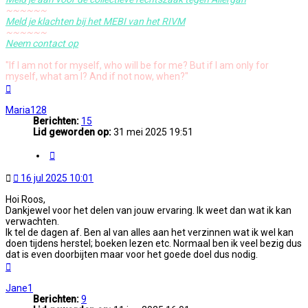
~~~~~~
Meld je klachten bij het MEBI van het RIVM
~~~~~~
Neem contact op
"If I am not for myself, who will be for me? But if I am only for
myself, what am I? And if not now, when?"
Omhoog
Maria128
Berichten:
15
Lid geworden op:
31 mei 2025 19:51
Citeer
Ongelezen
16 jul 2025 10:01
bericht
Hoi Roos,
Dankjewel voor het delen van jouw ervaring. Ik weet dan wat ik kan
verwachten.
Ik tel de dagen af. Ben al van alles aan het verzinnen wat ik wel kan
doen tijdens herstel; boeken lezen etc. Normaal ben ik veel bezig dus
dat is even doorbijten maar voor het goede doel dus nodig.
Omhoog
Jane1
Berichten:
9