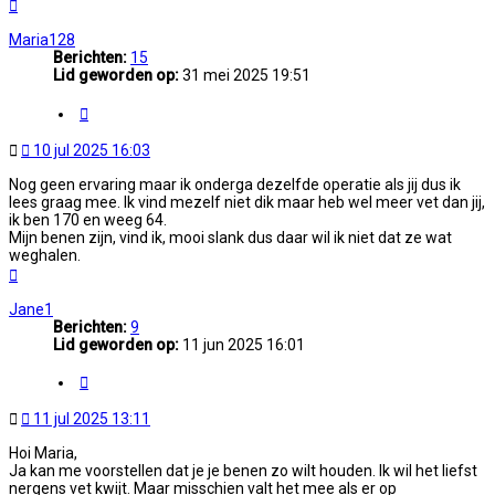
Omhoog
Maria128
Berichten:
15
Lid geworden op:
31 mei 2025 19:51
Citeer
Ongelezen
10 jul 2025 16:03
bericht
Nog geen ervaring maar ik onderga dezelfde operatie als jij dus ik
lees graag mee. Ik vind mezelf niet dik maar heb wel meer vet dan jij,
ik ben 170 en weeg 64.
Mijn benen zijn, vind ik, mooi slank dus daar wil ik niet dat ze wat
weghalen.
Omhoog
Jane1
Berichten:
9
Lid geworden op:
11 jun 2025 16:01
Citeer
Ongelezen
11 jul 2025 13:11
bericht
Hoi Maria,
Ja kan me voorstellen dat je je benen zo wilt houden. Ik wil het liefst
nergens vet kwijt. Maar misschien valt het mee als er op