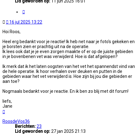
Lid geworden op:
11 jun 2025 16:01
Citeer
Ongelezen
16 jul 2025 13:22
bericht
Hoi Roos,
Heel erg bedankt voor je reactie! Ik heb net naar je foto's gekeken en
je borsten zien er prachtig uit na de operatie.
Ik lees ook dat je je even zorgen maakte of er op de juiste gebieden
in je bovenbenen vet was verwijderd. Hoe is dat afgelopen?
Ik merk dat ik het laten oogsten van het vet het spannendst vind van
de hele operatie. Ik hoor verhalen over deuken en putten in de
gebieden waar het vet verwijderd is. Hoe zijn bij jou die gebieden er
aan toe?
Nogmaals bedankt voor je reactie. En ik ben zo blij met dit forum!
liefs,
Jane
Omhoog
RoosdeVos36
Berichten:
23
Lid geworden op:
27 jan 2025 21:13