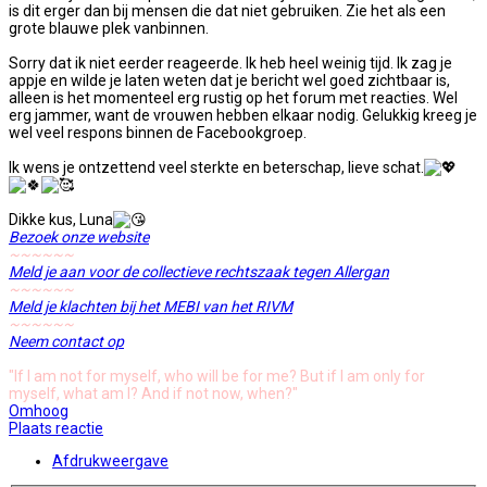
is dit erger dan bij mensen die dat niet gebruiken. Zie het als een
grote blauwe plek vanbinnen.
Sorry dat ik niet eerder reageerde. Ik heb heel weinig tijd. Ik zag je
appje en wilde je laten weten dat je bericht wel goed zichtbaar is,
alleen is het momenteel erg rustig op het forum met reacties. Wel
erg jammer, want de vrouwen hebben elkaar nodig. Gelukkig kreeg je
wel veel respons binnen de Facebookgroep.
Ik wens je ontzettend veel sterkte en beterschap, lieve schat.
Dikke kus, Luna
Bezoek onze website
~~~~~~
Meld je aan voor de collectieve rechtszaak tegen Allergan
~~~~~~
Meld je klachten bij het MEBI van het RIVM
~~~~~~
Neem contact op
"If I am not for myself, who will be for me? But if I am only for
myself, what am I? And if not now, when?"
Omhoog
Plaats reactie
Afdrukweergave