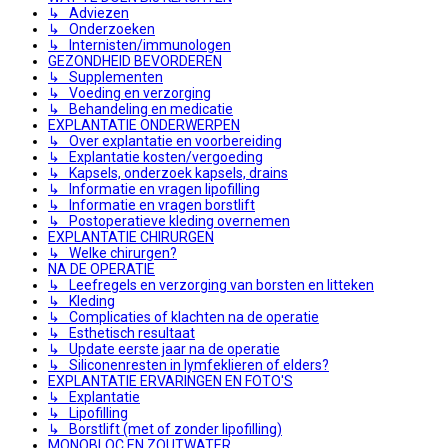
↳ Adviezen
↳ Onderzoeken
↳ Internisten/immunologen
GEZONDHEID BEVORDEREN
↳ Supplementen
↳ Voeding en verzorging
↳ Behandeling en medicatie
EXPLANTATIE ONDERWERPEN
↳ Over explantatie en voorbereiding
↳ Explantatie kosten/vergoeding
↳ Kapsels, onderzoek kapsels, drains
↳ Informatie en vragen lipofilling
↳ Informatie en vragen borstlift
↳ Postoperatieve kleding overnemen
EXPLANTATIE CHIRURGEN
↳ Welke chirurgen?
NA DE OPERATIE
↳ Leefregels en verzorging van borsten en litteken
↳ Kleding
↳ Complicaties of klachten na de operatie
↳ Esthetisch resultaat
↳ Update eerste jaar na de operatie
↳ Siliconenresten in lymfeklieren of elders?
EXPLANTATIE ERVARINGEN EN FOTO'S
↳ Explantatie
↳ Lipofilling
↳ Borstlift (met of zonder lipofilling)
MONOBLOC EN ZOUTWATER