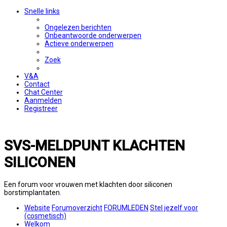
Snelle links
Ongelezen berichten
Onbeantwoorde onderwerpen
Actieve onderwerpen
Zoek
V&A
Contact
Chat Center
Aanmelden
Registreer
SVS-MELDPUNT KLACHTEN
SILICONEN
Een forum voor vrouwen met klachten door siliconen
borstimplantaten.
Website
Forumoverzicht
FORUMLEDEN
Stel jezelf voor
(cosmetisch)
Welkom