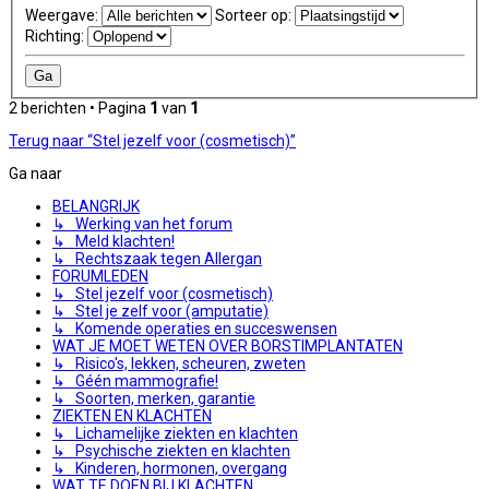
Weergave:
Sorteer op:
Richting:
2 berichten • Pagina
1
van
1
Terug naar “Stel jezelf voor (cosmetisch)”
Ga naar
BELANGRIJK
↳ Werking van het forum
↳ Meld klachten!
↳ Rechtszaak tegen Allergan
FORUMLEDEN
↳ Stel jezelf voor (cosmetisch)
↳ Stel je zelf voor (amputatie)
↳ Komende operaties en succeswensen
WAT JE MOET WETEN OVER BORSTIMPLANTATEN
↳ Risico's, lekken, scheuren, zweten
↳ Géén mammografie!
↳ Soorten, merken, garantie
ZIEKTEN EN KLACHTEN
↳ Lichamelijke ziekten en klachten
↳ Psychische ziekten en klachten
↳ Kinderen, hormonen, overgang
WAT TE DOEN BIJ KLACHTEN