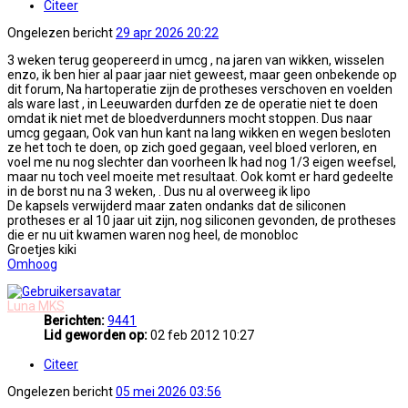
Citeer
Ongelezen bericht
29 apr 2026 20:22
3 weken terug geopereerd in umcg , na jaren van wikken, wisselen
enzo, ik ben hier al paar jaar niet geweest, maar geen onbekende op
dit forum, Na hartoperatie zijn de protheses verschoven en voelden
als ware last , in Leeuwarden durfden ze de operatie niet te doen
omdat ik niet met de bloedverdunners mocht stoppen. Dus naar
umcg gegaan, Ook van hun kant na lang wikken en wegen besloten
ze het toch te doen, op zich goed gegaan, veel bloed verloren, en
voel me nu nog slechter dan voorheen Ik had nog 1/3 eigen weefsel,
maar nu toch veel moeite met resultaat. Ook komt er hard gedeelte
in de borst nu na 3 weken, . Dus nu al overweeg ik lipo
De kapsels verwijderd maar zaten ondanks dat de siliconen
protheses er al 10 jaar uit zijn, nog siliconen gevonden, de protheses
die er nu uit kwamen waren nog heel, de monobloc
Groetjes kiki
Omhoog
Luna MKS
Berichten:
9441
Lid geworden op:
02 feb 2012 10:27
Citeer
Ongelezen bericht
05 mei 2026 03:56