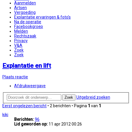
Aanmelden
Artsen
Vergoeding
Explantatie ervaringen & foto's
Na de operatie
Facebookgroep
Melden
Rechtszaak
Privacy
V&A
Zoek
Zoek
Explantatie en lift
Plaats reactie
Afdrukweergave
Uitgebreid zoeken
Zoek
Eerst ongelezen bericht
• 2 berichten • Pagina
1
van
1
kiki
Berichten:
96
Lid geworden op:
11 apr 2012 00:26