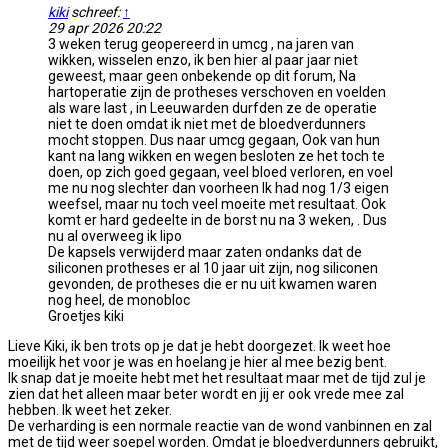
kiki
schreef:
↑
29 apr 2026 20:22
3 weken terug geopereerd in umcg , na jaren van
wikken, wisselen enzo, ik ben hier al paar jaar niet
geweest, maar geen onbekende op dit forum, Na
hartoperatie zijn de protheses verschoven en voelden
als ware last , in Leeuwarden durfden ze de operatie
niet te doen omdat ik niet met de bloedverdunners
mocht stoppen. Dus naar umcg gegaan, Ook van hun
kant na lang wikken en wegen besloten ze het toch te
doen, op zich goed gegaan, veel bloed verloren, en voel
me nu nog slechter dan voorheen Ik had nog 1/3 eigen
weefsel, maar nu toch veel moeite met resultaat. Ook
komt er hard gedeelte in de borst nu na 3 weken, . Dus
nu al overweeg ik lipo
De kapsels verwijderd maar zaten ondanks dat de
siliconen protheses er al 10 jaar uit zijn, nog siliconen
gevonden, de protheses die er nu uit kwamen waren
nog heel, de monobloc
Groetjes kiki
Lieve Kiki, ik ben trots op je dat je hebt doorgezet. Ik weet hoe
moeilijk het voor je was en hoelang je hier al mee bezig bent.
Ik snap dat je moeite hebt met het resultaat maar met de tijd zul je
zien dat het alleen maar beter wordt en jij er ook vrede mee zal
hebben. Ik weet het zeker.
De verharding is een normale reactie van de wond vanbinnen en zal
met de tijd weer soepel worden. Omdat je bloedverdunners gebruikt,