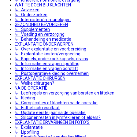
WAT TE DOEN BIJ KLACHTEN
↳ Adviezen
↳ Onderzoeken
↳ Internisten/immunologen
GEZONDHEID BEVORDEREN
↳ Supplementen
↳ Voeding en verzorging
↳ Behandeling en medicatie
EXPLANTATIE ONDERWERPEN
↳ Over explantatie en voorbereiding
↳ Explantatie kosten/vergoeding
↳ Kapsels, onderzoek kapsels, drains
↳ Informatie en vragen lipofilling
↳ Informatie en vragen borstlift
↳ Postoperatieve kleding overnemen
EXPLANTATIE CHIRURGEN
↳ Welke chirurgen?
NA DE OPERATIE
↳ Leefregels en verzorging van borsten en litteken
↳ Kleding
↳ Complicaties of klachten na de operatie
↳ Esthetisch resultaat
↳ Update eerste jaar na de operatie
↳ Siliconenresten in lymfeklieren of elders?
EXPLANTATIE ERVARINGEN EN FOTO'S
↳ Explantatie
↳ Lipofilling
↳ Borstlift (met of zonder lipofilling)