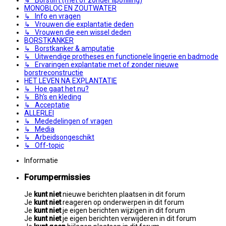
MONOBLOC EN ZOUTWATER
↳ Info en vragen
↳ Vrouwen die explantatie deden
↳ Vrouwen die een wissel deden
BORSTKANKER
↳ Borstkanker & amputatie
↳ Uitwendige protheses en functionele lingerie en badmode
↳ Ervaringen explantatie met of zonder nieuwe
borstreconstructie
HET LEVEN NA EXPLANTATIE
↳ Hoe gaat het nu?
↳ Bh's en kleding
↳ Acceptatie
ALLERLEI
↳ Mededelingen of vragen
↳ Media
↳ Arbeidsongeschikt
↳ Off-topic
Informatie
Forumpermissies
Je
kunt niet
nieuwe berichten plaatsen in dit forum
Je
kunt niet
reageren op onderwerpen in dit forum
Je
kunt niet
je eigen berichten wijzigen in dit forum
Je
kunt niet
je eigen berichten verwijderen in dit forum