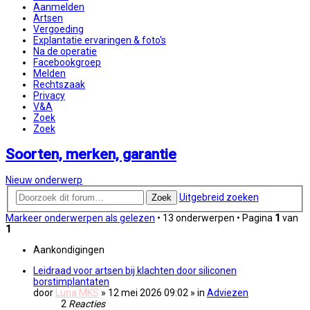
Aanmelden
Artsen
Vergoeding
Explantatie ervaringen & foto's
Na de operatie
Facebookgroep
Melden
Rechtszaak
Privacy
V&A
Zoek
Zoek
Soorten, merken, garantie
Nieuw onderwerp
Uitgebreid zoeken
Zoek
Markeer onderwerpen als gelezen
• 13 onderwerpen • Pagina
1
van
1
Aankondigingen
Leidraad voor artsen bij klachten door siliconen
borstimplantaten
door
Luna MKS
» 12 mei 2026 09:02
» in
Adviezen
2
Reacties