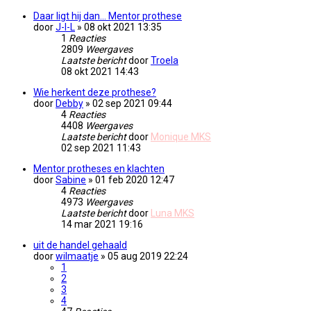
Daar ligt hij dan... Mentor prothese
door
J-I-L
» 08 okt 2021 13:35
1
Reacties
2809
Weergaves
Laatste bericht
door
Troela
08 okt 2021 14:43
Wie herkent deze prothese?
door
Debby
» 02 sep 2021 09:44
4
Reacties
4408
Weergaves
Laatste bericht
door
Monique MKS
02 sep 2021 11:43
Mentor protheses en klachten
door
Sabine
» 01 feb 2020 12:47
4
Reacties
4973
Weergaves
Laatste bericht
door
Luna MKS
14 mar 2021 19:16
uit de handel gehaald
door
wilmaatje
» 05 aug 2019 22:24
1
2
3
4