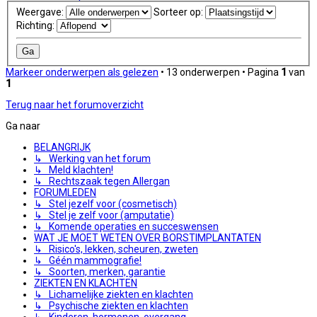
Weergave:
Sorteer op:
Richting:
Markeer onderwerpen als gelezen
• 13 onderwerpen • Pagina
1
van
1
Terug naar het forumoverzicht
Ga naar
BELANGRIJK
↳ Werking van het forum
↳ Meld klachten!
↳ Rechtszaak tegen Allergan
FORUMLEDEN
↳ Stel jezelf voor (cosmetisch)
↳ Stel je zelf voor (amputatie)
↳ Komende operaties en succeswensen
WAT JE MOET WETEN OVER BORSTIMPLANTATEN
↳ Risico's, lekken, scheuren, zweten
↳ Géén mammografie!
↳ Soorten, merken, garantie
ZIEKTEN EN KLACHTEN
↳ Lichamelijke ziekten en klachten
↳ Psychische ziekten en klachten
↳ Kinderen, hormonen, overgang