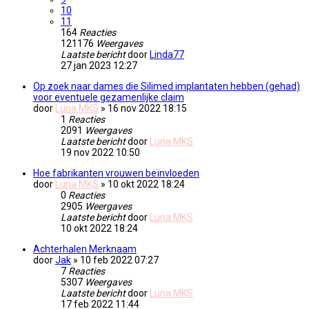
10
11
164
Reacties
121176
Weergaves
Laatste bericht
door
Linda77
27 jan 2023 12:27
Op zoek naar dames die Silimed implantaten hebben (gehad)
voor eventuele gezamenlijke claim
door
Luna MKS
» 16 nov 2022 18:15
1
Reacties
2091
Weergaves
Laatste bericht
door
Luna MKS
19 nov 2022 10:50
Hoe fabrikanten vrouwen beïnvloeden
door
Luna MKS
» 10 okt 2022 18:24
0
Reacties
2905
Weergaves
Laatste bericht
door
Luna MKS
10 okt 2022 18:24
Achterhalen Merknaam
door
Jak
» 10 feb 2022 07:27
7
Reacties
5307
Weergaves
Laatste bericht
door
Luna MKS
17 feb 2022 11:44