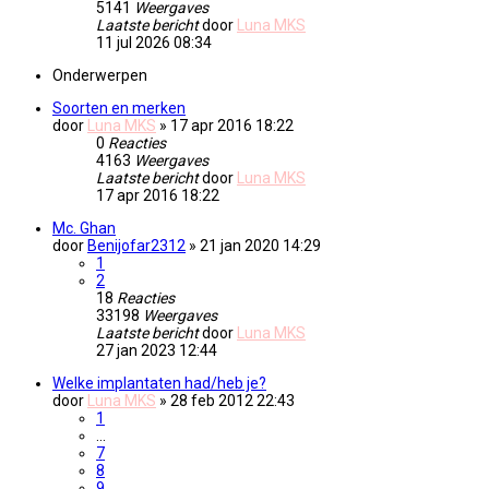
5141
Weergaves
Laatste bericht
door
Luna MKS
11 jul 2026 08:34
Onderwerpen
Soorten en merken
door
Luna MKS
» 17 apr 2016 18:22
0
Reacties
4163
Weergaves
Laatste bericht
door
Luna MKS
17 apr 2016 18:22
Mc. Ghan
door
Benijofar2312
» 21 jan 2020 14:29
1
2
18
Reacties
33198
Weergaves
Laatste bericht
door
Luna MKS
27 jan 2023 12:44
Welke implantaten had/heb je?
door
Luna MKS
» 28 feb 2012 22:43
1
…
7
8
9