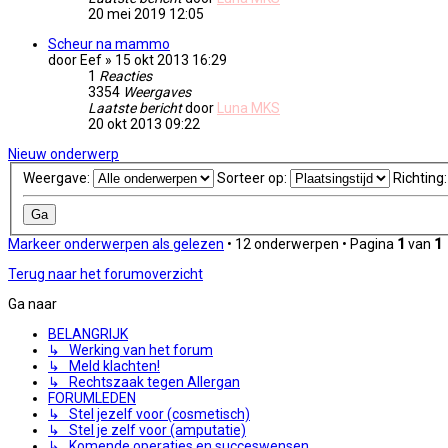
20 mei 2019 12:05
Scheur na mammo
door
Eef
» 15 okt 2013 16:29
1
Reacties
3354
Weergaves
Laatste bericht
door
Luna MKS
20 okt 2013 09:22
Nieuw onderwerp
Weergave:
Sorteer op:
Richting
Markeer onderwerpen als gelezen
• 12 onderwerpen • Pagina
1
van
1
Terug naar het forumoverzicht
Ga naar
BELANGRIJK
↳ Werking van het forum
↳ Meld klachten!
↳ Rechtszaak tegen Allergan
FORUMLEDEN
↳ Stel jezelf voor (cosmetisch)
↳ Stel je zelf voor (amputatie)
↳ Komende operaties en succeswensen