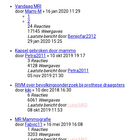
Vandaag MRI
door
Mami-M
» 16 jan 2020 11:29
1
2
24
Reacties
17145
Weergaves
Laatste bericht
door
Benijofar2312
29 jan 2020 15:25
Kapsel gebroken door mammo
door
Petra2011
» 10 okt 2019 19:17
3
Reacties
4128
Weergaves
Laatste bericht
door
Petra2011
05 nov 2019 21:30
RIVM over bevolkingsonderzoek bij prothese draagsters
door
kiki
» 10 dec 2018 16:30
6
Reacties
6061
Weergaves
Laatste bericht
door
Luna MKS
08 okt 2019 11:53
MR Mammografie
door
Fabvic11
» 16 mei 2019 16:08
1
Reacties
3203
Weergaves
Laatste bericht
door
Luna MKS