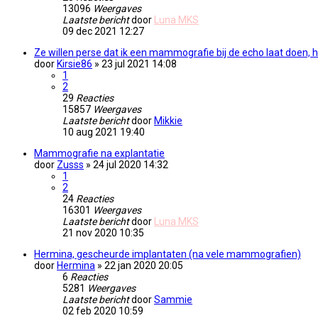
13096
Weergaves
Laatste bericht
door
Luna MKS
09 dec 2021 12:27
Ze willen perse dat ik een mammografie bij de echo laat doen, h
door
Kirsie86
» 23 jul 2021 14:08
1
2
29
Reacties
15857
Weergaves
Laatste bericht
door
Mikkie
10 aug 2021 19:40
Mammografie na explantatie
door
Zusss
» 24 jul 2020 14:32
1
2
24
Reacties
16301
Weergaves
Laatste bericht
door
Luna MKS
21 nov 2020 10:35
Hermina, gescheurde implantaten (na vele mammografien)
door
Hermina
» 22 jan 2020 20:05
6
Reacties
5281
Weergaves
Laatste bericht
door
Sammie
02 feb 2020 10:59