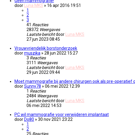
Géén mammografie!
door
Luna MKS
» 16 apr 2016 19:51
1
2
3
41
Reacties
28372
Weergaves
Laatste bericht
door
Luna MKS
27 jun 2023 08:45
Vrouwvriendelijk borstonderzoek
door
muszika
» 28 jun 2022 15:27
3
Reacties
3111
Weergaves
Laatste bericht
door
Luna MKS
29 jun 2022 09:44
Moet mammografie bij andere chirurgen ook als pre-operatief
door
Sunny78
» 06 mei 2022 12:39
1
Reacties
2484
Weergaves
Laatste bericht
door
Luna MKS
06 mei 2022 14:53
PC wil mammografie voor verwijderen implantaat
door
Do80
» 30 nov 2021 23:22
1
2
25
Reacties