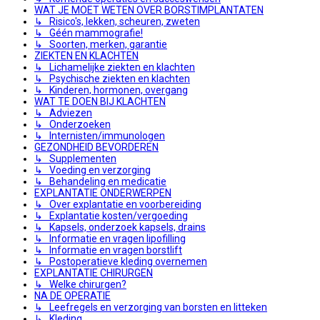
WAT JE MOET WETEN OVER BORSTIMPLANTATEN
↳ Risico's, lekken, scheuren, zweten
↳ Géén mammografie!
↳ Soorten, merken, garantie
ZIEKTEN EN KLACHTEN
↳ Lichamelijke ziekten en klachten
↳ Psychische ziekten en klachten
↳ Kinderen, hormonen, overgang
WAT TE DOEN BIJ KLACHTEN
↳ Adviezen
↳ Onderzoeken
↳ Internisten/immunologen
GEZONDHEID BEVORDEREN
↳ Supplementen
↳ Voeding en verzorging
↳ Behandeling en medicatie
EXPLANTATIE ONDERWERPEN
↳ Over explantatie en voorbereiding
↳ Explantatie kosten/vergoeding
↳ Kapsels, onderzoek kapsels, drains
↳ Informatie en vragen lipofilling
↳ Informatie en vragen borstlift
↳ Postoperatieve kleding overnemen
EXPLANTATIE CHIRURGEN
↳ Welke chirurgen?
NA DE OPERATIE
↳ Leefregels en verzorging van borsten en litteken
↳ Kleding