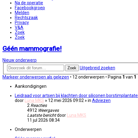
Na de operatie
Facebookgroep
Melden
Rechtszaak
Privacy
V&A
Zoek
Zoek
Géén mammografie!
Nieuw onderwerp
Uitgebreid zoeken
Zoek
Markeer onderwerpen als gelezen
• 12 onderwerpen • Pagina
1
van
1
Aankondigingen
Leidraad voor artsen bij klachten door siliconen borstimplantat
door
Luna MKS
» 12 mei 2026 09:02
» in
Adviezen
2
Reacties
4912
Weergaves
Laatste bericht
door
Luna MKS
11 jul 2026 08:34
Onderwerpen