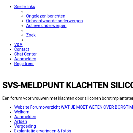
Snelle links
Ongelezen berichten
Onbeantwoorde onderwerpen
Actieve onderwerpen
Zoek
V&A
Contact
Chat Center
Aanmelden
Registreer
SVS-MELDPUNT KLACHTEN SILIC
Een forum voor vrouwen met klachten door siliconen borstimplantate
Website
Forumoverzicht
WAT JE MOET WETEN OVER BORSTI
Welkom
Aanmelden
Artsen
Vergoeding
Explantatie ervaringen & foto's