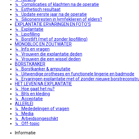
↳ Complicaties of klachten na de operatie
↳ Esthetisch resultaat
↳ Update eerste jaar na de operatie
↳ Siliconenresten in lymfeklieren of elders?
EXPLANTATIE ERVARINGEN EN FOTO'S
↳ Explantatie
↳ Lipofilling
↳ Borstlift (met of zonder lipofilling)
MONOBLOC EN ZOUTWATER
↳ Info en vragen
↳ Vrouwen die explantatie deden
↳ Vrouwen die een wissel deden
BORSTKANKER
↳ Borstkanker & amputatie
↳ Uitwendige protheses en functionele lingerie en badmode
↳ Ervaringen explantatie met of zonder nieuwe borstreconstru
HET LEVEN NA EXPLANTATIE
↳ Hoe gaat het nu?
↳ Bh's en kleding
↳ Acceptatie
ALLERLEI
↳ Mededelingen of vragen
↳ Media
↳ Arbeidsongeschikt
↳ Off-topic
Informatie