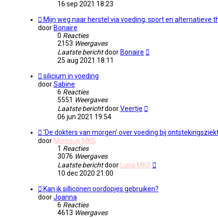
16 sep 2021 18:23
Mijn weg naar herstel via voeding, sport en alternatieve t
door
Bonaire
0
Reacties
2153
Weergaves
Laatste bericht
door
Bonaire
25 aug 2021 18:11
silicium in voeding
door
Sabine
6
Reacties
5551
Weergaves
Laatste bericht
door
Veertje
06 jun 2021 19:54
'De dokters van morgen' over voeding bij ontstekingsziek
door
Monique MKS
1
Reacties
3076
Weergaves
Laatste bericht
door
Luna MKS
10 dec 2020 21:00
Kan ik silliconen oordopjes gebruiken?
door
Joanna
6
Reacties
4613
Weergaves