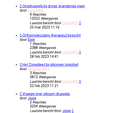
Oogdruppels bij droge, branderige ogen
door
Luna MKS
4
Reacties
12022
Weergaves
Laatste bericht
door
Luna MKS
25 mar 2023 11:16
Orthomoleculaire therapeut bezocht
door
Elsje
1
Reacties
2388
Weergaves
Laatste bericht
door
Luna MKS
28 feb 2023 14:41
Het Zonedieet bij siliconen toxiciteit
door
Monique MKS
3
Reacties
3812
Weergaves
Laatste bericht
door
Luna MKS
22 feb 2023 11:21
Vraagje over silicium druppels
door
Josje
2
Reacties
3294
Weergaves
Laatste bericht
door
Josje