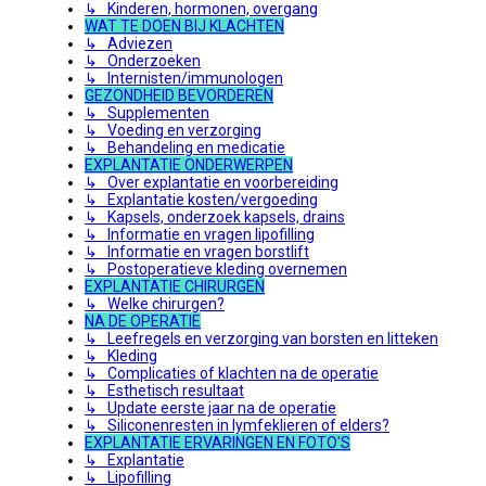
↳ Kinderen, hormonen, overgang
WAT TE DOEN BIJ KLACHTEN
↳ Adviezen
↳ Onderzoeken
↳ Internisten/immunologen
GEZONDHEID BEVORDEREN
↳ Supplementen
↳ Voeding en verzorging
↳ Behandeling en medicatie
EXPLANTATIE ONDERWERPEN
↳ Over explantatie en voorbereiding
↳ Explantatie kosten/vergoeding
↳ Kapsels, onderzoek kapsels, drains
↳ Informatie en vragen lipofilling
↳ Informatie en vragen borstlift
↳ Postoperatieve kleding overnemen
EXPLANTATIE CHIRURGEN
↳ Welke chirurgen?
NA DE OPERATIE
↳ Leefregels en verzorging van borsten en litteken
↳ Kleding
↳ Complicaties of klachten na de operatie
↳ Esthetisch resultaat
↳ Update eerste jaar na de operatie
↳ Siliconenresten in lymfeklieren of elders?
EXPLANTATIE ERVARINGEN EN FOTO'S
↳ Explantatie
↳ Lipofilling