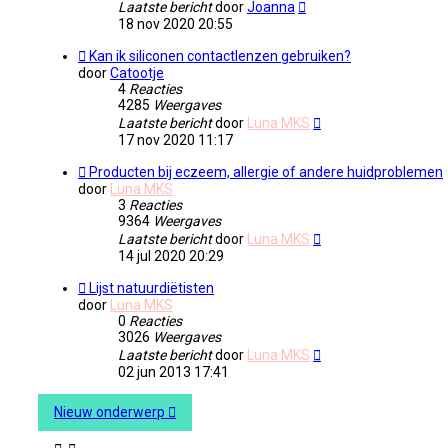
Laatste bericht
door
Joanna
18 nov 2020 20:55
Kan ik siliconen contactlenzen gebruiken?
door
Catootje
4
Reacties
4285
Weergaves
Laatste bericht
door
Luna MKS
17 nov 2020 11:17
Producten bij eczeem, allergie of andere huidproblemen
door
Luna MKS
3
Reacties
9364
Weergaves
Laatste bericht
door
Luna MKS
14 jul 2020 20:29
Lijst natuurdiëtisten
door
Luna MKS
0
Reacties
3026
Weergaves
Laatste bericht
door
Luna MKS
02 jun 2013 17:41
Nieuw onderwerp