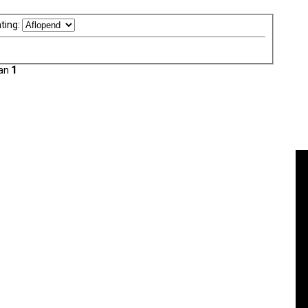
ting:
an
1