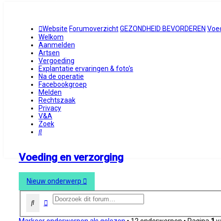
Website
Forumoverzicht
GEZONDHEID BEVORDEREN
Voed
Welkom
Aanmelden
Artsen
Vergoeding
Explantatie ervaringen & foto's
Na de operatie
Facebookgroep
Melden
Rechtszaak
Privacy
V&A
Zoek
Zoek
Voeding en verzorging
Nieuw onderwerp
Uitgebreid zoeken
Zoek