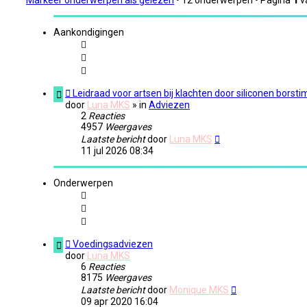
Markeer onderwerpen als gelezen
• 12 onderwerpen • Pagina
1
v
Aankondigingen
Leidraad voor artsen bij klachten door siliconen borst
door
Luna MKS
» in
Adviezen
2
Reacties
4957
Weergaves
Laatste bericht
door
Luna MKS
11 jul 2026 08:34
Onderwerpen
Voedingsadviezen
door
Luna MKS
6
Reacties
8175
Weergaves
Laatste bericht
door
Monique MKS
09 apr 2020 16:04