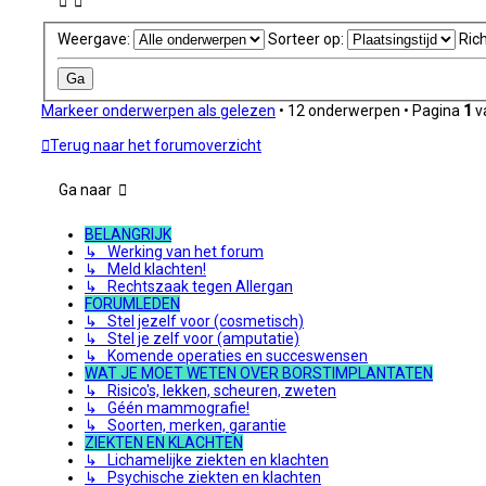
Weergave:
Sorteer op:
Rich
Markeer onderwerpen als gelezen
• 12 onderwerpen • Pagina
1
v
Terug naar het forumoverzicht
Ga naar
BELANGRIJK
↳ Werking van het forum
↳ Meld klachten!
↳ Rechtszaak tegen Allergan
FORUMLEDEN
↳ Stel jezelf voor (cosmetisch)
↳ Stel je zelf voor (amputatie)
↳ Komende operaties en succeswensen
WAT JE MOET WETEN OVER BORSTIMPLANTATEN
↳ Risico's, lekken, scheuren, zweten
↳ Géén mammografie!
↳ Soorten, merken, garantie
ZIEKTEN EN KLACHTEN
↳ Lichamelijke ziekten en klachten
↳ Psychische ziekten en klachten