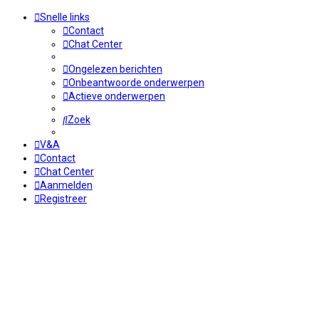
Snelle links
Contact
Chat Center
Ongelezen berichten
Onbeantwoorde onderwerpen
Actieve onderwerpen
Zoek
V&A
Contact
Chat Center
Aanmelden
Registreer