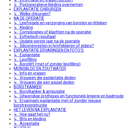
↳ Postoperatieve kleding overnemen
EXPLANTATIE CHIRURGEN
↳ Welke chirurgen?
NA DE OPERATIE
↳ Leefregels en verzorging van borsten en litteken
↳ Kleding
↳ Complicaties of klachten na de operatie
↳ Esthetisch resultaat
↳ Update eerste jaar na de operatie
↳ Siliconenresten in lymfeklieren of elders?
EXPLANTATIE ERVARINGEN EN FOTO'S
↳ Explantatie
↳ Lipofilling
↳ Borstlift (met of zonder lipofilling)
MONOBLOC EN ZOUTWATER
↳ Info en vragen
↳ Vrouwen die explantatie deden
↳ Vrouwen die een wissel deden
BORSTKANKER
↳ Borstkanker & amputatie
↳ Uitwendige protheses en functionele lingerie en badmode
↳ Ervaringen explantatie met of zonder nieuwe
borstreconstructie
HET LEVEN NA EXPLANTATIE
↳ Hoe gaat het nu?
↳ Bh's en kleding
↳ Acceptatie
ALLERLEI