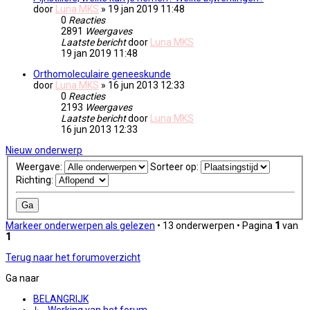
door
Luna MKS
» 19 jan 2019 11:48
0
Reacties
2891
Weergaves
Laatste bericht
door
Luna MKS
19 jan 2019 11:48
Orthomoleculaire geneeskunde
door
Luna MKS
» 16 jun 2013 12:33
0
Reacties
2193
Weergaves
Laatste bericht
door
Luna MKS
16 jun 2013 12:33
Nieuw onderwerp
Weergave:
Sorteer op:
Richting:
Markeer onderwerpen als gelezen
• 13 onderwerpen • Pagina
1
van
1
Terug naar het forumoverzicht
Ga naar
BELANGRIJK
↳ Werking van het forum