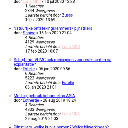
door
Luna MKS
» 10 jul 2020 12:28
1
Reacties
2844
Weergaves
Laatste bericht
door
Zusss
10 jul 2020 13:59
Natuurlijke ontstekingsremmers/ pijnstillers
door
Sabine
» 16 feb 2020 21:04
4
Reacties
4129
Weergaves
Laatste bericht
door
Luna MKS
17 feb 2020 10:07
Schrijft het VUMC ook medicijnen voor restklachten na
explantatie?
door
Estelle
» 06 jan 2020 09:56
6
Reacties
5222
Weergaves
Laatste bericht
door
Estelle
06 jan 2020 21:01
Medicijngebruik behandeling ASIA
door
Esthertje
» 28 aug 2019 18:24
4
Reacties
4833
Weergaves
Laatste bericht
door
Luna MKS
29 aug 2019 21:03
Pijnstillers, welke kun je nemen? Welke bijwerkingen?