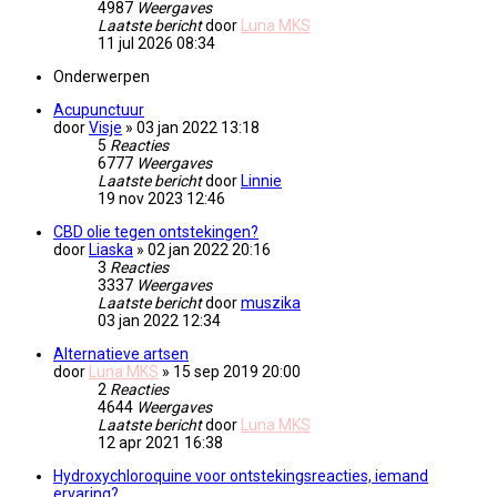
4987
Weergaves
Laatste bericht
door
Luna MKS
11 jul 2026 08:34
Onderwerpen
Acupunctuur
door
Visje
» 03 jan 2022 13:18
5
Reacties
6777
Weergaves
Laatste bericht
door
Linnie
19 nov 2023 12:46
CBD olie tegen ontstekingen?
door
Liaska
» 02 jan 2022 20:16
3
Reacties
3337
Weergaves
Laatste bericht
door
muszika
03 jan 2022 12:34
Alternatieve artsen
door
Luna MKS
» 15 sep 2019 20:00
2
Reacties
4644
Weergaves
Laatste bericht
door
Luna MKS
12 apr 2021 16:38
Hydroxychloroquine voor ontstekingsreacties, iemand
ervaring?