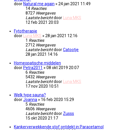
door
Natural me again
» 24 jan 2021 11:49
14
Reacties
8727
Weergaves
Laatste bericht
door
Luna MKS
12 feb 2021 20:03
Fytotherapie
door
Luna MKS
» 28 jan 2021 12:16
1
Reacties
2712
Weergaves
Laatste bericht
door
Catootje
28 jan 2021 14:16
Homeopatische middelen
door
Petra2011
» 08 okt 2019 20:07
6
Reacties
5432
Weergaves
Laatste bericht
door
Luna MKS
17 nov 2020 10:51
Welk type sauna?
door
Joanna
» 16 feb 2020 15:29
5
Reacties
4606
Weergaves
Laatste bericht
door
Zusss
15 okt 2020 21:17
Kankerverwekkende stof ontdekt in Paracetamol