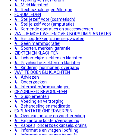
↳ Meld klachten!
↳ Rechtszaak tegen Allergan
FORUMLEDEN
↳ Stel jezelf voor (cosmetisch)
↳ Stel je zelf voor (amputatie)
↳ Komende operaties en succeswensen
WAT JE MOET WETEN OVER BORSTIMPLANTATEN
↳ Risico's, lekken, scheuren, zweten
↳ Géén mammografie!
↳ Soorten, merken, garantie
ZIEKTEN EN KLACHTEN
↳ Lichamelijke ziekten en klachten
↳ Psychische ziekten en klachten
↳ Kinderen, hormonen, overgang
WAT TE DOEN BIJ KLACHTEN
↳ Adviezen
↳ Onderzoeken
↳ Internisten/immunologen
GEZONDHEID BEVORDEREN
↳ Supplementen
↳ Voeding en verzorging
↳ Behandeling en medicatie
EXPLANTATIE ONDERWERPEN
↳ Over explantatie en voorbereiding
↳ Explantatie kosten/vergoeding
↳ Kapsels, onderzoek kapsels, drains
↳ Informatie en vragen lipofilling
↳ Informatie en vragen borstlift