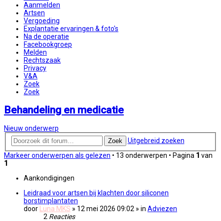
Aanmelden
Artsen
Vergoeding
Explantatie ervaringen & foto's
Na de operatie
Facebookgroep
Melden
Rechtszaak
Privacy
V&A
Zoek
Zoek
Behandeling en medicatie
Nieuw onderwerp
Uitgebreid zoeken
Zoek
Markeer onderwerpen als gelezen
• 13 onderwerpen • Pagina
1
van
1
Aankondigingen
Leidraad voor artsen bij klachten door siliconen
borstimplantaten
door
Luna MKS
» 12 mei 2026 09:02
» in
Adviezen
2
Reacties