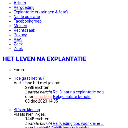
Artsen
Vergoeding
Explantatie ervaringen & foto's
Na de operatie
Facebookgroep
Melden
Rechtszaak
Privacy
V&A
Zoek
Zoek
HET LEVEN NA EXPLANTATIE
Forum
Hoe gaat het nu?
Vertel hoe het met je gaat.
298
Berichten
Laatste bericht
Re: 3 jaar na explantatie nog…
door
Luna MKS
Bekijk laatste bericht
08 dec 2023 14:05
Bh's en kleding
Plaats hier linkjes.
144
Berichten
Laatste bericht
Re: Kleding tips voor kleine …