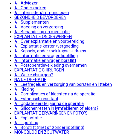
↳ Adviezen
↳ Onderzoeken
↳ Internisten/immunologen
GEZONDHEID BEVORDEREN
↳ Supplementen
↳ Voeding en verzorging
↳ Behandeling en medicatie
EXPLANTATIE ONDERWERPEN
↳ Over explantatie en voorbereiding
↳ Explantatie kosten/vergoeding
↳ Kapsels, onderzoek kapsels, drains
↳ Informatie en vragen lipofilling
↳ Informatie en vragen borstlift
↳ Postoperatieve kleding overnemen
EXPLANTATIE CHIRURGEN
↳ Welke chirurgen?
NA DE OPERATIE
↳ Leefregels en verzorging van borsten en litteken
↳ Kleding
↳ Complicaties of klachten na de operatie
↳ Esthetisch resultaat
↳ Update eerste jaar na de operatie
↳ Siliconenresten in lymfeklieren of elders?
EXPLANTATIE ERVARINGEN EN FOTO'S
↳ Explantatie
↳ Lipofilling
↳ Borstlift (met of zonder lipofilling)
MONOBLOC EN ZOUTWATER