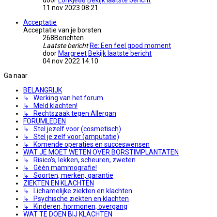
door
Lonkje88
Bekijk laatste bericht
11 nov 2023 08:21
Acceptatie
Acceptatie van je borsten.
268
Berichten
Laatste bericht
Re: Een feel good moment
door
Margreet
Bekijk laatste bericht
04 nov 2022 14:10
Ga naar
BELANGRIJK
↳ Werking van het forum
↳ Meld klachten!
↳ Rechtszaak tegen Allergan
FORUMLEDEN
↳ Stel jezelf voor (cosmetisch)
↳ Stel je zelf voor (amputatie)
↳ Komende operaties en succeswensen
WAT JE MOET WETEN OVER BORSTIMPLANTATEN
↳ Risico's, lekken, scheuren, zweten
↳ Géén mammografie!
↳ Soorten, merken, garantie
ZIEKTEN EN KLACHTEN
↳ Lichamelijke ziekten en klachten
↳ Psychische ziekten en klachten
↳ Kinderen, hormonen, overgang
WAT TE DOEN BIJ KLACHTEN