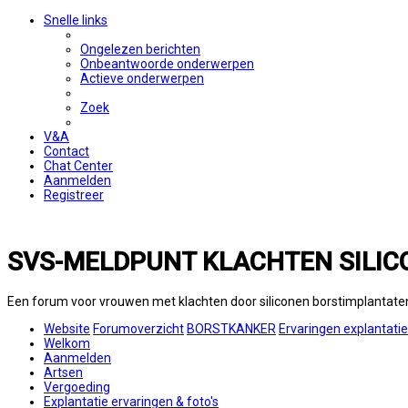
Snelle links
Ongelezen berichten
Onbeantwoorde onderwerpen
Actieve onderwerpen
Zoek
V&A
Contact
Chat Center
Aanmelden
Registreer
SVS-MELDPUNT KLACHTEN SILIC
Een forum voor vrouwen met klachten door siliconen borstimplantate
Website
Forumoverzicht
BORSTKANKER
Ervaringen explantati
Welkom
Aanmelden
Artsen
Vergoeding
Explantatie ervaringen & foto's