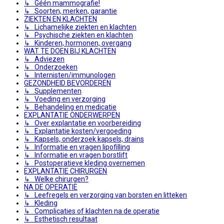
↳ Géén mammografie!
↳ Soorten, merken, garantie
ZIEKTEN EN KLACHTEN
↳ Lichamelijke ziekten en klachten
↳ Psychische ziekten en klachten
↳ Kinderen, hormonen, overgang
WAT TE DOEN BIJ KLACHTEN
↳ Adviezen
↳ Onderzoeken
↳ Internisten/immunologen
GEZONDHEID BEVORDEREN
↳ Supplementen
↳ Voeding en verzorging
↳ Behandeling en medicatie
EXPLANTATIE ONDERWERPEN
↳ Over explantatie en voorbereiding
↳ Explantatie kosten/vergoeding
↳ Kapsels, onderzoek kapsels, drains
↳ Informatie en vragen lipofilling
↳ Informatie en vragen borstlift
↳ Postoperatieve kleding overnemen
EXPLANTATIE CHIRURGEN
↳ Welke chirurgen?
NA DE OPERATIE
↳ Leefregels en verzorging van borsten en litteken
↳ Kleding
↳ Complicaties of klachten na de operatie
↳ Esthetisch resultaat