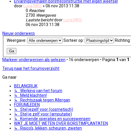
Ervaringsverhalen borstreconstructie met eigen weefsel
door
Luna MKS
» 06 nov 2013 11:38
0
Reacties
2730
Weergaves
Laatste bericht
door
Luna MKS
06 nov 2013 11:38
Nieuw onderwerp
Weergave:
Sorteer op:
Richting
Markeer onderwerpen als gelezen
• 16 onderwerpen • Pagina
1
van
1
Terug naar het forumoverzicht
Ga naar
BELANGRIJK
↳ Werking van het forum
↳ Meld klachten!
↳ Rechtszaak tegen Allergan
FORUMLEDEN
↳ Stel jezelf voor (cosmetisch)
↳ Stel je zelf voor (amputatie)
↳ Komende operaties en succeswensen
WAT JE MOET WETEN OVER BORSTIMPLANTATEN
↳ Risico's, lekken, scheuren, zweten