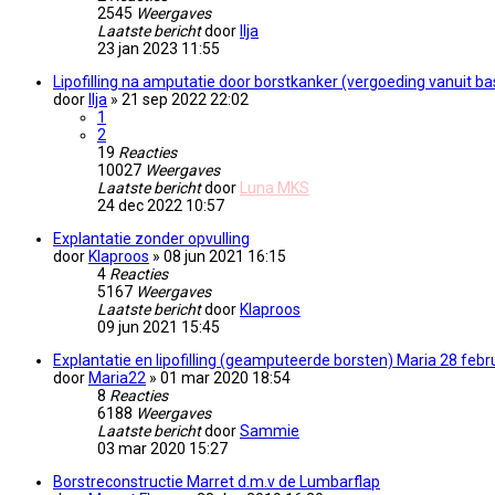
2545
Weergaves
Laatste bericht
door
Ilja
23 jan 2023 11:55
Lipofilling na amputatie door borstkanker (vergoeding vanuit ba
door
Ilja
» 21 sep 2022 22:02
1
2
19
Reacties
10027
Weergaves
Laatste bericht
door
Luna MKS
24 dec 2022 10:57
Explantatie zonder opvulling
door
Klaproos
» 08 jun 2021 16:15
4
Reacties
5167
Weergaves
Laatste bericht
door
Klaproos
09 jun 2021 15:45
Explantatie en lipofilling (geamputeerde borsten) Maria 28 febru
door
Maria22
» 01 mar 2020 18:54
8
Reacties
6188
Weergaves
Laatste bericht
door
Sammie
03 mar 2020 15:27
Borstreconstructie Marret d.m.v de Lumbarflap