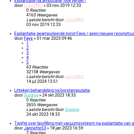
Explantatie na amputatie, hoe verder?
door
Luna MKS
» 03 nov 2019 12:33
0
Reacties
4163
Weergaves
Laatste bericht
door
Luna MKS
03 nov 2019 12:33
Explantatie geamputeerde borst Faye / geen nieuwe reconstruc
door
Faye
» 01 mar 2023 09:46
1
2
3
4
5
63
Reacties
32158
Weergaves
Laatste bericht
door
Luna MKS
14 jul 2024 13:51
Litteken behandeling na borstamputatie
door
Susana
» 24 okt 2023 18:33
0
Reacties
2655
Weergaves
Laatste bericht
door
Susana
24 okt 2023 18:33
Twijfel over lipofilling met vacuümsysteem na explantatie van
door
Jannette53
» 18 jan 2023 16:59
2
Reacties