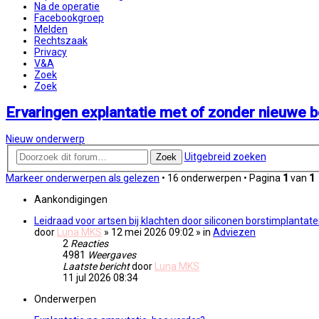
Na de operatie
Facebookgroep
Melden
Rechtszaak
Privacy
V&A
Zoek
Zoek
Ervaringen explantatie met of zonder nieuwe b
Nieuw onderwerp
Uitgebreid zoeken
Zoek
Markeer onderwerpen als gelezen
• 16 onderwerpen • Pagina
1
van
1
Aankondigingen
Leidraad voor artsen bij klachten door siliconen borstimplantat
door
Luna MKS
» 12 mei 2026 09:02
» in
Adviezen
2
Reacties
4981
Weergaves
Laatste bericht
door
Luna MKS
11 jul 2026 08:34
Onderwerpen