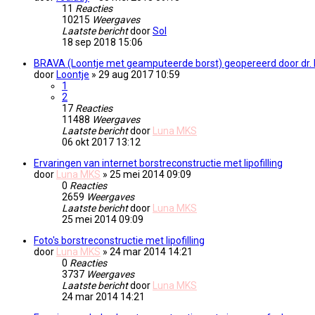
11
Reacties
10215
Weergaves
Laatste bericht
door
Sol
18 sep 2018 15:06
BRAVA (Loontje met geamputeerde borst) geopereerd door dr.
door
Loontje
» 29 aug 2017 10:59
1
2
17
Reacties
11488
Weergaves
Laatste bericht
door
Luna MKS
06 okt 2017 13:12
Ervaringen van internet borstreconstructie met lipofilling
door
Luna MKS
» 25 mei 2014 09:09
0
Reacties
2659
Weergaves
Laatste bericht
door
Luna MKS
25 mei 2014 09:09
Foto's borstreconstructie met lipofilling
door
Luna MKS
» 24 mar 2014 14:21
0
Reacties
3737
Weergaves
Laatste bericht
door
Luna MKS
24 mar 2014 14:21