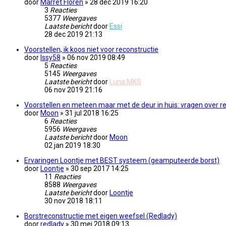
door
Marret Floren
» 28 dec 2019 16:20
3
Reacties
5377
Weergaves
Laatste bericht
door
Essi
28 dec 2019 21:13
Voorstellen, ik koos niet voor reconstructie
door
Issy58
» 06 nov 2019 08:49
5
Reacties
5145
Weergaves
Laatste bericht
door
Luna MKS
06 nov 2019 21:16
Voorstellen en meteen maar met de deur in huis: vragen over 
door
Moon
» 31 jul 2018 16:25
6
Reacties
5956
Weergaves
Laatste bericht
door
Moon
02 jan 2019 18:30
Ervaringen Loontje met BEST systeem (geamputeerde borst)
door
Loontje
» 30 sep 2017 14:25
11
Reacties
8588
Weergaves
Laatste bericht
door
Loontje
30 nov 2018 18:11
Borstreconstructie met eigen weefsel (Redlady)
door
redlady
» 30 mei 2018 09:13