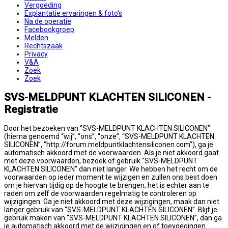
Vergoeding
Explantatie ervaringen & foto's
Na de operatie
Facebookgroep
Melden
Rechtszaak
Privacy
V&A
Zoek
Zoek
SVS-MELDPUNT KLACHTEN SILICONEN -
Registratie
Door het bezoeken van “SVS-MELDPUNT KLACHTEN SILICONEN”
(hierna genoemd “wij”, “ons”, “onze”, “SVS-MELDPUNT KLACHTEN
SILICONEN”, “http://forum.meldpuntklachtensiliconen.com”), ga je
automatisch akkoord met de voorwaarden. Als je niet akkoord gaat
met deze voorwaarden, bezoek of gebruik “SVS-MELDPUNT
KLACHTEN SILICONEN” dan niet langer. We hebben het recht om de
voorwaarden op ieder moment te wijzigen en zullen ons best doen
om je hiervan tijdig op de hoogte te brengen, het is echter aan te
raden om zelf de voorwaarden regelmatig te controleren op
wijzigingen. Ga je niet akkoord met deze wijzigingen, maak dan niet
langer gebruik van “SVS-MELDPUNT KLACHTEN SILICONEN”. Blijf je
gebruik maken van “SVS-MELDPUNT KLACHTEN SILICONEN”, dan ga
je automatisch akkoord met de wijzigingen en of toevoegingen.