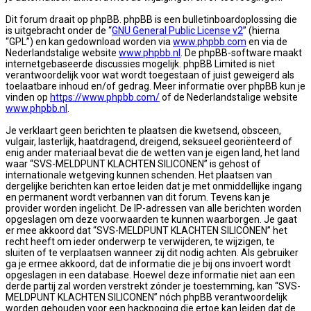
Dit forum draait op phpBB. phpBB is een bulletinboardoplossing die
is uitgebracht onder de “
GNU General Public License v2
” (hierna
“GPL”) en kan gedownload worden via
www.phpbb.com
en via de
Nederlandstalige website
www.phpbb.nl
. De phpBB-software maakt
internetgebaseerde discussies mogelijk. phpBB Limited is niet
verantwoordelijk voor wat wordt toegestaan of juist geweigerd als
toelaatbare inhoud en/of gedrag. Meer informatie over phpBB kun je
vinden op
https://www.phpbb.com/
of de Nederlandstalige website
www.phpbb.nl
.
Je verklaart geen berichten te plaatsen die kwetsend, obsceen,
vulgair, lasterlijk, haatdragend, dreigend, seksueel georiënteerd of
enig ander materiaal bevat die de wetten van je eigen land, het land
waar “SVS-MELDPUNT KLACHTEN SILICONEN” is gehost of
internationale wetgeving kunnen schenden. Het plaatsen van
dergelijke berichten kan ertoe leiden dat je met onmiddellijke ingang
en permanent wordt verbannen van dit forum. Tevens kan je
provider worden ingelicht. De IP-adressen van alle berichten worden
opgeslagen om deze voorwaarden te kunnen waarborgen. Je gaat
er mee akkoord dat “SVS-MELDPUNT KLACHTEN SILICONEN” het
recht heeft om ieder onderwerp te verwijderen, te wijzigen, te
sluiten of te verplaatsen wanneer zij dit nodig achten. Als gebruiker
ga je ermee akkoord, dat de informatie die je bij ons invoert wordt
opgeslagen in een database. Hoewel deze informatie niet aan een
derde partij zal worden verstrekt zónder je toestemming, kan “SVS-
MELDPUNT KLACHTEN SILICONEN” nóch phpBB verantwoordelijk
worden gehouden voor een hackpoging die ertoe kan leiden dat de