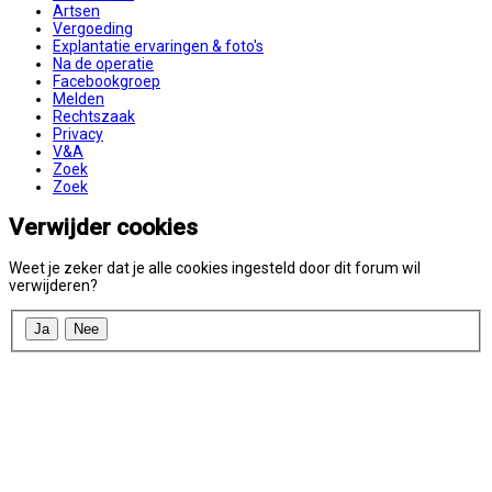
Artsen
Vergoeding
Explantatie ervaringen & foto's
Na de operatie
Facebookgroep
Melden
Rechtszaak
Privacy
V&A
Zoek
Zoek
Verwijder cookies
Weet je zeker dat je alle cookies ingesteld door dit forum wil
verwijderen?