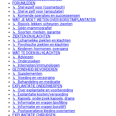
FORUMLEDEN
↳ Stel jezelf voor (cosmetisch)
↳ Stel je zelf voor (amputatie)
↳ Komende operaties en succeswensen
WAT JE MOET WETEN OVER BORSTIMPLANTATEN
↳ Risico's, lekken, scheuren, zweten
↳ Géén mammografie!
↳ Soorten, merken, garantie
ZIEKTEN EN KLACHTEN
↳ Lichamelijke ziekten en klachten
↳ Psychische ziekten en klachten
↳ Kinderen, hormonen, overgang
WAT TE DOEN BIJ KLACHTEN
↳ Adviezen
↳ Onderzoeken
↳ Internisten/immunologen
GEZONDHEID BEVORDEREN
↳ Supplementen
↳ Voeding en verzorging
↳ Behandeling en medicatie
EXPLANTATIE ONDERWERPEN
↳ Over explantatie en voorbereiding
↳ Explantatie kosten/vergoeding
↳ Kapsels, onderzoek kapsels, drains
↳ Informatie en vragen lipofilling
↳ Informatie en vragen borstlift
↳ Postoperatieve kleding overnemen
EXPLANTATIE CHIRURGEN