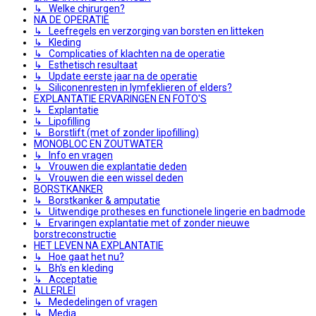
↳ Welke chirurgen?
NA DE OPERATIE
↳ Leefregels en verzorging van borsten en litteken
↳ Kleding
↳ Complicaties of klachten na de operatie
↳ Esthetisch resultaat
↳ Update eerste jaar na de operatie
↳ Siliconenresten in lymfeklieren of elders?
EXPLANTATIE ERVARINGEN EN FOTO'S
↳ Explantatie
↳ Lipofilling
↳ Borstlift (met of zonder lipofilling)
MONOBLOC EN ZOUTWATER
↳ Info en vragen
↳ Vrouwen die explantatie deden
↳ Vrouwen die een wissel deden
BORSTKANKER
↳ Borstkanker & amputatie
↳ Uitwendige protheses en functionele lingerie en badmode
↳ Ervaringen explantatie met of zonder nieuwe
borstreconstructie
HET LEVEN NA EXPLANTATIE
↳ Hoe gaat het nu?
↳ Bh's en kleding
↳ Acceptatie
ALLERLEI
↳ Mededelingen of vragen
↳ Media