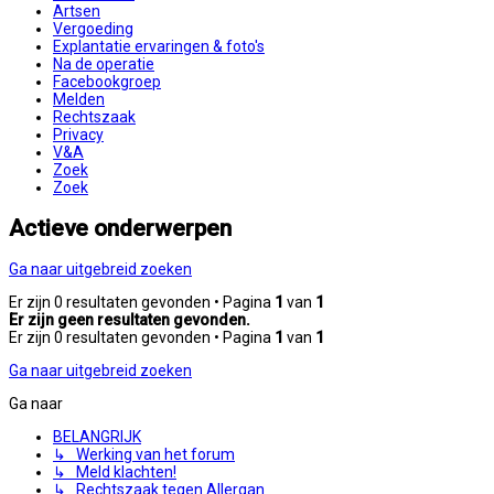
Artsen
Vergoeding
Explantatie ervaringen & foto's
Na de operatie
Facebookgroep
Melden
Rechtszaak
Privacy
V&A
Zoek
Zoek
Actieve onderwerpen
Ga naar uitgebreid zoeken
Er zijn 0 resultaten gevonden • Pagina
1
van
1
Er zijn geen resultaten gevonden.
Er zijn 0 resultaten gevonden • Pagina
1
van
1
Ga naar uitgebreid zoeken
Ga naar
BELANGRIJK
↳ Werking van het forum
↳ Meld klachten!
↳ Rechtszaak tegen Allergan