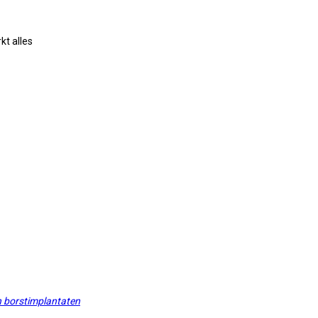
kt alles
en borstimplantaten