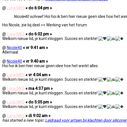
@
Luna MKS
« do 6:04 pm »
Nicole40 schreef:
Hoi hoi ik ben hier nieuw geen idee hoe het wer
Hoi Nicole, zie bij deel >> Werking van het forum
@
Luna MKS
« do 6:02 pm »
Welkom nieuw lid, je kunt inloggen. Succes en sterkte!
@
Nicole40
« vr 9:41 am »
Allemaal
@
Nicole40
« vr 9:40 am »
Hoi hoi ik ben hier nieuw geen idee hoe het werkt alles
@
Luna MKS
« vr 4:04 am »
Welkom nieuw lid, je kunt inloggen. Succes en sterkte!
@
Luna MKS
« ma 4:37 pm »
Welkom nieuw lid, je kunt inloggen. Succes en sterkte!
@
Luna MKS
« do 5:05 pm »
Welkom nieuw lid, je kunt inloggen. Succes en sterkte!
@
Luna MKS
« di 9:02 am »
has started a new topic:
Leidraad voor artsen bij klachten door silicon