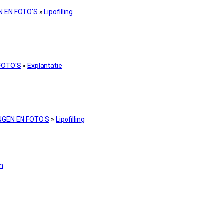
N EN FOTO'S
»
Lipofilling
FOTO'S
»
Explantatie
NGEN EN FOTO'S
»
Lipofilling
en