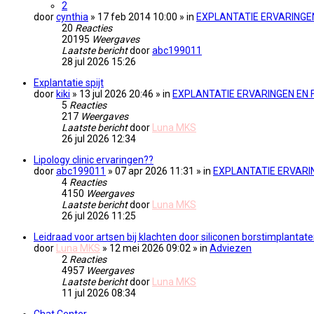
2
door
cynthia
» 17 feb 2014 10:00 » in
EXPLANTATIE ERVARINGE
20
Reacties
20195
Weergaves
Laatste bericht
door
abc199011
28 jul 2026 15:26
Explantatie spijt
door
kiki
» 13 jul 2026 20:46 » in
EXPLANTATIE ERVARINGEN EN 
5
Reacties
217
Weergaves
Laatste bericht
door
Luna MKS
26 jul 2026 12:34
Lipology clinic ervaringen??
door
abc199011
» 07 apr 2026 11:31 » in
EXPLANTATIE ERVARI
4
Reacties
4150
Weergaves
Laatste bericht
door
Luna MKS
26 jul 2026 11:25
Leidraad voor artsen bij klachten door siliconen borstimplantat
door
Luna MKS
» 12 mei 2026 09:02 » in
Adviezen
2
Reacties
4957
Weergaves
Laatste bericht
door
Luna MKS
11 jul 2026 08:34
Chat Center