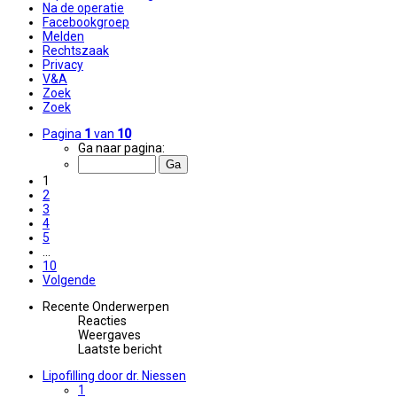
Na de operatie
Facebookgroep
Melden
Rechtszaak
Privacy
V&A
Zoek
Zoek
Pagina
1
van
10
Ga naar pagina:
1
2
3
4
5
…
10
Volgende
Recente Onderwerpen
Reacties
Weergaves
Laatste bericht
Lipofilling door dr. Niessen
1