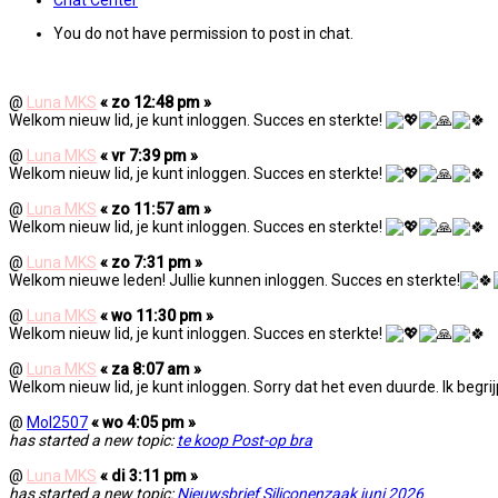
You do not have permission to post in chat.
Chatruimte voor ingelogde leden.
@
Luna MKS
« zo 12:48 pm »
Welkom nieuw lid, je kunt inloggen. Succes en sterkte!
@
Luna MKS
« vr 7:39 pm »
Welkom nieuw lid, je kunt inloggen. Succes en sterkte!
@
Luna MKS
« zo 11:57 am »
Welkom nieuw lid, je kunt inloggen. Succes en sterkte!
@
Luna MKS
« zo 7:31 pm »
Welkom nieuwe leden! Jullie kunnen inloggen. Succes en sterkte!
@
Luna MKS
« wo 11:30 pm »
Welkom nieuw lid, je kunt inloggen. Succes en sterkte!
@
Luna MKS
« za 8:07 am »
Welkom nieuw lid, je kunt inloggen. Sorry dat het even duurde. Ik begrijp 
@
Mol2507
« wo 4:05 pm »
has started a new topic:
te koop Post-op bra
@
Luna MKS
« di 3:11 pm »
has started a new topic:
Nieuwsbrief Siliconenzaak juni 2026