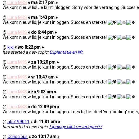
@
Luna MKS
« ma 2:17 pm »
Welkom nieuw lid! Je kunt inloggen. Sorry voor de vertraging. Succes e
@
Luna MKS
« ma 1:43 pm »
Welkom nieuw lid, je kunt inloggen. Succes en sterkte!
@
Luna MKS
« do 6:44 pm »
Welkom nieuw lid, je kunt inloggen. Succes en sterkte!
@
kiki
« wo 8:22 pm »
has started a new topic:
Explantatie en lift
@
Luna MKS
« za 10:20 pm »
Welkom nieuw lid, je kunt inloggen. Succes en sterkte!
@
Luna MKS
« vr 10:47 am »
Welkom nieuw lid, je kunt inloggen. Succes en sterkte!
@
Luna MKS
« za 9:03 am »
Welkom nieuw lid, je kunt inloggen. Succes en sterkte!
@
Luna MKS
« do 12:39 pm »
Welkom nieuw lid, je kunt inloggen. Lees bij het deel 'vergoeding' meer,
@
abc199011
« di 11:31 am »
has started a new topic:
Lipology clinic ervaringen??
@
Conscious
« zo 10:17 am »