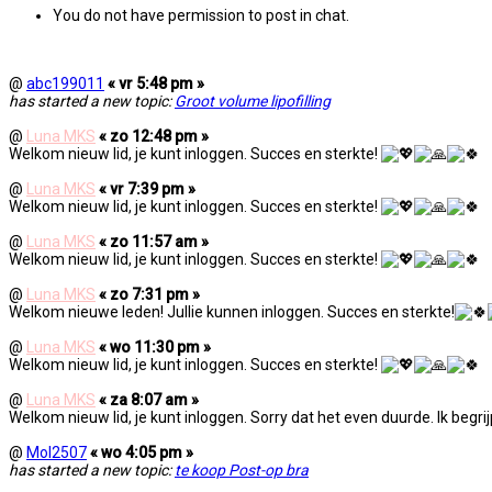
You do not have permission to post in chat.
Chatruimte voor ingelogde leden.
@
abc199011
« vr 5:48 pm »
has started a new topic:
Groot volume lipofilling
@
Luna MKS
« zo 12:48 pm »
Welkom nieuw lid, je kunt inloggen. Succes en sterkte!
@
Luna MKS
« vr 7:39 pm »
Welkom nieuw lid, je kunt inloggen. Succes en sterkte!
@
Luna MKS
« zo 11:57 am »
Welkom nieuw lid, je kunt inloggen. Succes en sterkte!
@
Luna MKS
« zo 7:31 pm »
Welkom nieuwe leden! Jullie kunnen inloggen. Succes en sterkte!
@
Luna MKS
« wo 11:30 pm »
Welkom nieuw lid, je kunt inloggen. Succes en sterkte!
@
Luna MKS
« za 8:07 am »
Welkom nieuw lid, je kunt inloggen. Sorry dat het even duurde. Ik begrijp 
@
Mol2507
« wo 4:05 pm »
has started a new topic:
te koop Post-op bra