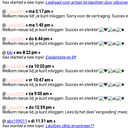
has started a new topic:
Leidraad voor artsen bij klachten door silicon
@
Luna MKS
« ma 2:17 pm »
Welkom nieuw lid! Je kunt inloggen. Sorry voor de vertraging. Succes e
@
Luna MKS
« ma 1:43 pm »
Welkom nieuw lid, je kunt inloggen. Succes en sterkte!
@
Luna MKS
« do 6:44 pm »
Welkom nieuw lid, je kunt inloggen. Succes en sterkte!
@
kiki
« wo 8:22 pm »
has started a new topic:
Explantatie en lift
@
Luna MKS
« za 10:20 pm »
Welkom nieuw lid, je kunt inloggen. Succes en sterkte!
@
Luna MKS
« vr 10:47 am »
Welkom nieuw lid, je kunt inloggen. Succes en sterkte!
@
Luna MKS
« za 9:03 am »
Welkom nieuw lid, je kunt inloggen. Succes en sterkte!
@
Luna MKS
« do 12:39 pm »
Welkom nieuw lid, je kunt inloggen. Lees bij het deel 'vergoeding' meer,
@
abc199011
« di 11:31 am »
has started a new topic:
Lipology clinic ervaringen??