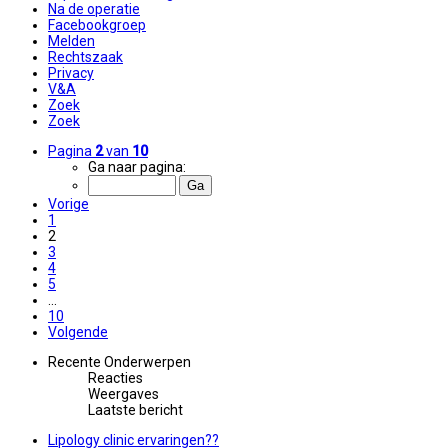
Na de operatie
Facebookgroep
Melden
Rechtszaak
Privacy
V&A
Zoek
Zoek
Pagina
2
van
10
Ga naar pagina:
Vorige
1
2
3
4
5
…
10
Volgende
Recente Onderwerpen
Reacties
Weergaves
Laatste bericht
Lipology clinic ervaringen??