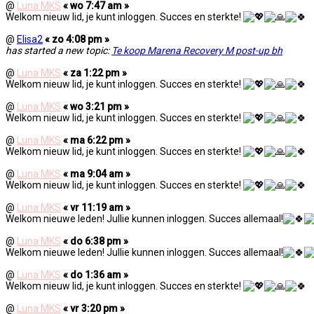
@
Luna MKS
« wo 7:47 am »
Welkom nieuw lid, je kunt inloggen. Succes en sterkte!
@
Elisa2
« zo 4:08 pm »
has started a new topic:
Te koop Marena Recovery M post-up bh
@
Luna MKS
« za 1:22 pm »
Welkom nieuw lid, je kunt inloggen. Succes en sterkte!
@
Luna MKS
« wo 3:21 pm »
Welkom nieuw lid, je kunt inloggen. Succes en sterkte!
@
Luna MKS
« ma 6:22 pm »
Welkom nieuw lid, je kunt inloggen. Succes en sterkte!
@
Luna MKS
« ma 9:04 am »
Welkom nieuw lid, je kunt inloggen. Succes en sterkte!
@
Luna MKS
« vr 11:19 am »
Welkom nieuwe leden! Jullie kunnen inloggen. Succes allemaal!
@
Luna MKS
« do 6:38 pm »
Welkom nieuwe leden! Jullie kunnen inloggen. Succes allemaal!
@
Luna MKS
« do 1:36 am »
Welkom nieuw lid, je kunt inloggen. Succes en sterkte!
@
Luna MKS
« vr 3:20 pm »