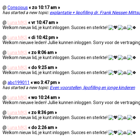
@
Conscious
« zo 10:17 am »
has started a new topic:
explantatie + lipofilling dr. Frank Niessen Mitts
@
Luna MKS
« vr 10:47 am »
Welkom nieuw lid, je kunt inloggen. Succes en sterkte!
@
Luna MKS
« di 10:42 pm »
Welkom nieuwe leden! Jullie kunnen inloggen. Sorry voor de vertraging
@
Luna MKS
« zo 8:06 am »
Welkom nieuw lid, je kunt inloggen. Succes en sterkte!
@
Luna MKS
« do 9:25 am »
Welkom nieuw lid, je kunt inloggen. Succes en sterkte!
@
abc199011
« wo 3:47 pm »
has started a new topic:
Even voorstellen, lipofilling en jonge kinderen
@
Luna MKS
« wo 10:24 am »
Welkom nieuwe leden! Jullie kunnen inloggen. Sorry voor de vertraging
@
Luna MKS
« zo 8:36 pm »
Welkom nieuw lid, je kunt inloggen. Succes en sterkte!
@
Luna MKS
« do 2:26 am »
Welkom nieuw lid, je kunt inloggen. Succes en sterkte!