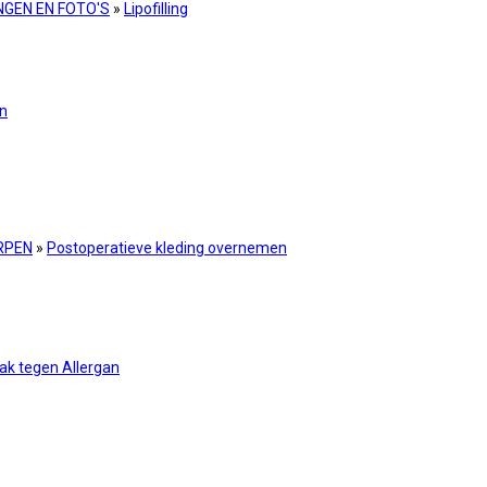
NGEN EN FOTO'S
»
Lipofilling
en
RPEN
»
Postoperatieve kleding overnemen
ak tegen Allergan