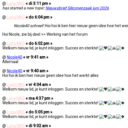
@
Luna MKS
« di 3:11 pm »
has started a new topic:
Nieuwsbrief Siliconenzaak juni 2026
@
Luna MKS
« do 6:04 pm »
Nicole40 schreef:
Hoi hoi ik ben hier nieuw geen idee hoe het wer
Hoi Nicole, zie bij deel >> Werking van het forum
@
Luna MKS
« do 6:02 pm »
Welkom nieuw lid, je kunt inloggen. Succes en sterkte!
@
Nicole40
« vr 9:41 am »
Allemaal
@
Nicole40
« vr 9:40 am »
Hoi hoi ik ben hier nieuw geen idee hoe het werkt alles
@
Luna MKS
« vr 4:04 am »
Welkom nieuw lid, je kunt inloggen. Succes en sterkte!
@
Luna MKS
« ma 4:37 pm »
Welkom nieuw lid, je kunt inloggen. Succes en sterkte!
@
Luna MKS
« do 5:05 pm »
Welkom nieuw lid, je kunt inloggen. Succes en sterkte!
@
Luna MKS
« di 9:02 am »