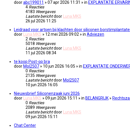
door
abc199011
» 07 apr 2026 11:31 » in
EXPLANTATIE ERVARI
4
Reacties
4183
Weergaves
Laatste bericht
door
Luna MKS
26 jul 2026 11:25
Leidraad voor artsen bij klachten door siliconen borstimplantat
door
Luna MKS
» 12 mei 2026 09:02 » in
Adviezen
2
Reacties
5018
Weergaves
Laatste bericht
door
Luna MKS
11 jul 2026 08:34
te koop Post-op bra
door
Mol2507
» 10 jun 2026 16:05 » in
EXPLANTATIE ONDERWE
0
Reacties
2135
Weergaves
Laatste bericht
door
Mol2507
10 jun 2026 16:05
Nieuwsbrief Siliconenzaak juni 2026
door
Luna MKS
» 09 jun 2026 15:11 » in
BELANGRIJK
»
Rechtsza
0
Reacties
2089
Weergaves
Laatste bericht
door
Luna MKS
09 jun 2026 15:11
Chat Center