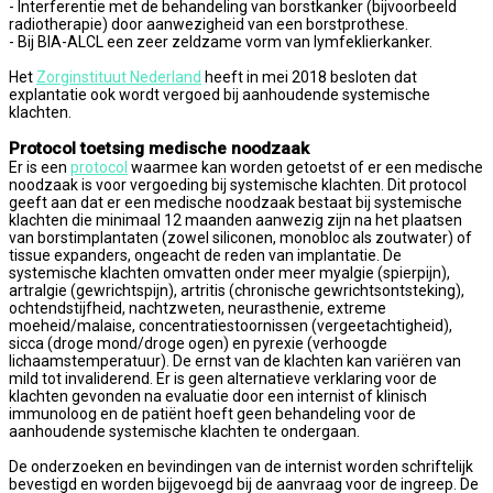
- Interferentie met de behandeling van borstkanker (bijvoorbeeld
radiotherapie) door aanwezigheid van een borstprothese.
- Bij BIA-ALCL een zeer zeldzame vorm van lymfeklierkanker.
Het
Zorginstituut Nederland
heeft in mei 2018 besloten dat
explantatie ook wordt vergoed bij aanhoudende systemische
klachten.
Protocol toetsing medische noodzaak
Er is een
protocol
waarmee kan worden getoetst of er een medische
noodzaak is voor vergoeding bij systemische klachten. Dit protocol
geeft aan dat er een medische noodzaak bestaat bij systemische
klachten die minimaal 12 maanden aanwezig zijn na het plaatsen
van borstimplantaten (zowel siliconen, monobloc als zoutwater) of
tissue expanders, ongeacht de reden van implantatie. De
systemische klachten omvatten onder meer myalgie (spierpijn),
artralgie (gewrichtspijn), artritis (chronische gewrichtsontsteking),
ochtendstijfheid, nachtzweten, neurasthenie, extreme
moeheid/malaise, concentratiestoornissen (vergeetachtigheid),
sicca (droge mond/droge ogen) en pyrexie (verhoogde
lichaamstemperatuur). De ernst van de klachten kan variëren van
mild tot invaliderend. Er is geen alternatieve verklaring voor de
klachten gevonden na evaluatie door een internist of klinisch
immunoloog en de patiënt hoeft geen behandeling voor de
aanhoudende systemische klachten te ondergaan.
De onderzoeken en bevindingen van de internist worden schriftelijk
bevestigd en worden bijgevoegd bij de aanvraag voor de ingreep. De