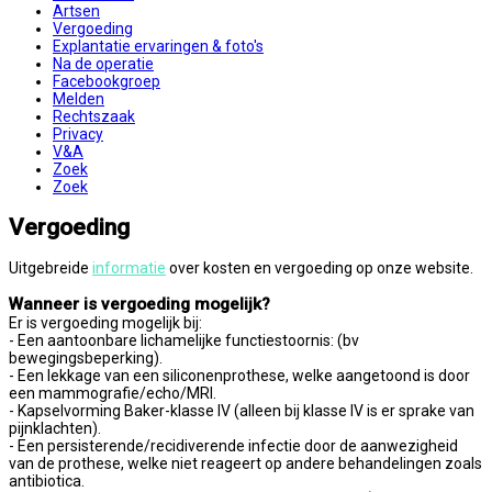
Artsen
Vergoeding
Explantatie ervaringen & foto's
Na de operatie
Facebookgroep
Melden
Rechtszaak
Privacy
V&A
Zoek
Zoek
Vergoeding
Uitgebreide
informatie
over kosten en vergoeding op onze website.
Wanneer is vergoeding mogelijk?
Er is vergoeding mogelijk bij:
- Een aantoonbare lichamelijke functiestoornis: (bv
bewegingsbeperking).
- Een lekkage van een siliconenprothese, welke aangetoond is door
een mammografie/echo/MRI.
- Kapselvorming Baker-klasse IV (alleen bij klasse IV is er sprake van
pijnklachten).
- Een persisterende/recidiverende infectie door de aanwezigheid
van de prothese, welke niet reageert op andere behandelingen zoals
antibiotica.