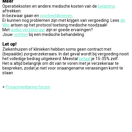
Meer
Operatiekosten en andere medische kosten van de
belasting
aftrekken.
In bezwaar gaan en
voorbeeldbrieven
.
Er kunnen nog problemen zijn met krijgen van vergoeding. Lees
dit
.
Wijs
artsen op het protocol toetsing medische noodzaak!
Met
welke verzekeraar
zijn er goede ervaringen?
Jouw
rechten
bij een medische behandeling.
Let op!
Ziekenhuizen of klinieken hebben soms geen contract met
(bepaalde) zorgverzekeraars. In dat geval wordt bij vergoeding nooit
het volledige bedrag uitgekeerd. Meestal
betaal
je 15-35% zelf.
Het is altijd belangrijk om dit van te voren met je verzekeraar te
bespreken, zodat je niet voor onaangename verassingen komt te
staan.
>
Privacyverklaring forum