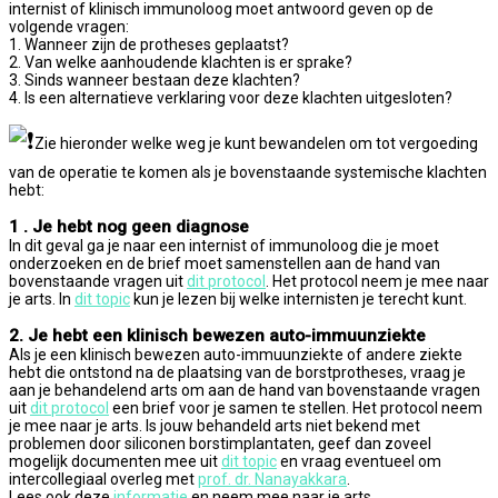
internist of klinisch immunoloog moet antwoord geven op de
volgende vragen:
1. Wanneer zijn de protheses geplaatst?
2. Van welke aanhoudende klachten is er sprake?
3. Sinds wanneer bestaan deze klachten?
4. Is een alternatieve verklaring voor deze klachten uitgesloten?
Zie hieronder welke weg je kunt bewandelen om tot vergoeding
van de operatie te komen als je bovenstaande systemische klachten
hebt:
1 . Je hebt nog geen diagnose
In dit geval ga je naar een internist of immunoloog die je moet
onderzoeken en de brief moet samenstellen aan de hand van
bovenstaande vragen uit
dit protocol
. Het protocol neem je mee naar
je arts. In
dit topic
kun je lezen bij welke internisten je terecht kunt.
2. Je hebt een klinisch bewezen auto-immuunziekte
Als je een klinisch bewezen auto-immuunziekte of andere ziekte
hebt die ontstond na de plaatsing van de borstprotheses, vraag je
aan je behandelend arts om aan de hand van bovenstaande vragen
uit
dit protocol
een brief voor je samen te stellen. Het protocol neem
je mee naar je arts. Is jouw behandeld arts niet bekend met
problemen door siliconen borstimplantaten, geef dan zoveel
mogelijk documenten mee uit
dit topic
en vraag eventueel om
intercollegiaal overleg met
prof. dr. Nanayakkara
.
Lees ook deze
informatie
en neem mee naar je arts.