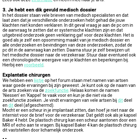
3. Je hebt een dik gevuld medisch dossier
In het dossier staan vele brieven van medisch specialisten en dat
laat zien dat je verschillende onderzoeken hebt gehad die jouw
klachten niet konden verklaren. In dit geval vraag je aan de pc om in
de aanvraag te zetten dat er systemische klachten zijn en dat
uitgebreid onderzoek geen verklaring gaf voor deze klachten. Het is
goed als je zelf een opsomming maakt van je medisch dossier en
alle onderzoeken en bevindingen van deze onderzoeken, zodat de
pc dit in de aanvraag kan zetten. Daarna stuur je zelf bewijzen uit
het medische dossier naar de verzekeraar. Stuur daar eventueel ook
een chronologische weergave van je klachten en beperkingen bij.
Hierbij een
voorbeeld
.
Explantatie chirurgen
We hebben een
lijstje
op het forum staan met namen van artsen
waar goede ervaringen bij zijn geweest. Je kunt ook op de naam van
de arts zoeken via de
zoekfunctie
. Helaas komen de namen
'Niessen' en 'Kappel' te vaak voor en kun je die niet via de
zoekfunctie zoeken. Je vindt ervaringen van vele artsen bij
dit
deel
en
dit
deel (afgeschermd).
Mocht er een scheur in je implantaat zitten, dan hoef je niet naar de
internist voor de brief voor de verzekeraar. Dat geldt ook als je kapsel
Baker 4 hebt. De plastisch chirurg kan een scheur aantonen door een
MRI of echo aan te vragen. Bij kapsel Baker 4 kan de plastisch chirurg
dit vaststellen door lichamelijk onderzoek.