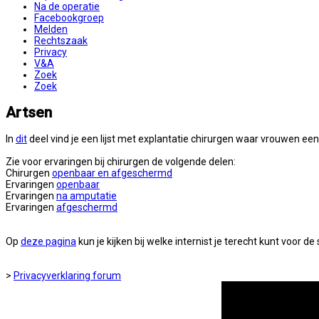
Na de operatie
Facebookgroep
Melden
Rechtszaak
Privacy
V&A
Zoek
Zoek
Artsen
In
dit
deel vind je een lijst met explantatie chirurgen waar vrouwen een
Zie voor ervaringen bij chirurgen de volgende delen:
Chirurgen
openbaar en afgeschermd
Ervaringen
openbaar
Ervaringen
na amputatie
Ervaringen
afgeschermd
Op
deze pagina
kun je kijken bij welke internist je terecht kunt voor 
>
Privacyverklaring forum