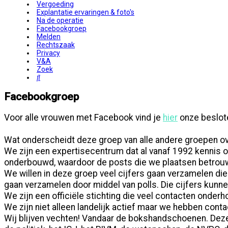
Vergoeding
Explantatie ervaringen & foto's
Na de operatie
Facebookgroep
Melden
Rechtszaak
Privacy
V&A
Zoek
Zoek
Facebookgroep
Voor alle vrouwen met Facebook vind je
hier
onze beslote
Wat onderscheidt deze groep van alle andere groepen o
We zijn een expertisecentrum dat al vanaf 1992 kennis 
onderbouwd, waardoor de posts die we plaatsen betrouw
We willen in deze groep veel cijfers gaan verzamelen di
gaan verzamelen door middel van polls. Die cijfers kun
We zijn een officiële stichting die veel contacten onde
We zijn niet alleen landelijk actief maar we hebben conta
Wij blijven vechten! Vandaar de bokshandschoenen. Deze 