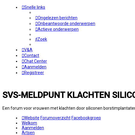
Snelle links
Ongelezen berichten
Onbeantwoorde onderwerpen
Actieve onderwerpen
Zoek
V&A
Contact
Chat Center
Aanmelden
Registreer
SVS-MELDPUNT KLACHTEN SILIC
Een forum voor vrouwen met klachten door siliconen borstimplantate
Website
Forumoverzicht
Facebookgroep
Welkom
Aanmelden
Artsen